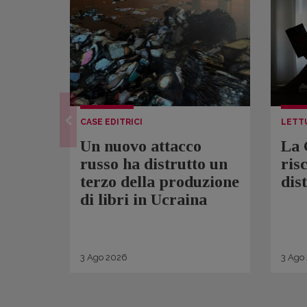
CASE EDITRICI
LETT
Un nuovo attacco
La 
russo ha distrutto un
ris
terzo della produzione
dis
di libri in Ucraina
3
Ago
2026
3
Ago