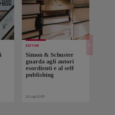
EDITORI
LETTUR
i
Simon & Schuster
Spam
guarda agli autori
Over
esordienti e al self
sono 
publishing
scrit
inqui
di ge
31
Lug
2026
30
Lug
2