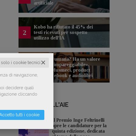
artificiale
Kobo ha rifiutato il 45% dei
2
testi ricevuti per sospetto
utilizzo dell’IA
«La voce umana? Ha un valore
✕
o solo i cookie tecnici
aggiunto impareggiabile».
3
Simona Musmeci, product
enza di navigazione,
manager ebook e audiolibri
oi decidere quali
avigazione cliccando
NOTIZIE DALL'AIE
Accetto tutti i cookie
Il Premio Inge Feltrinelli
apre le candidature per la
quinta edizione, dedicata