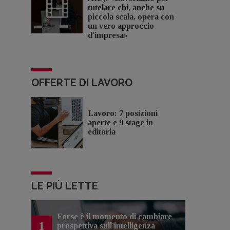
tutelare chi, anche su
piccola scala, opera con
un vero approccio
d'impresa»
OFFERTE DI LAVORO
Lavoro: 7 posizioni
aperte e 9 stage in
editoria
LE PIÙ LETTE
Forse è il momento di cambiare
1
prospettiva sull’intelligenza