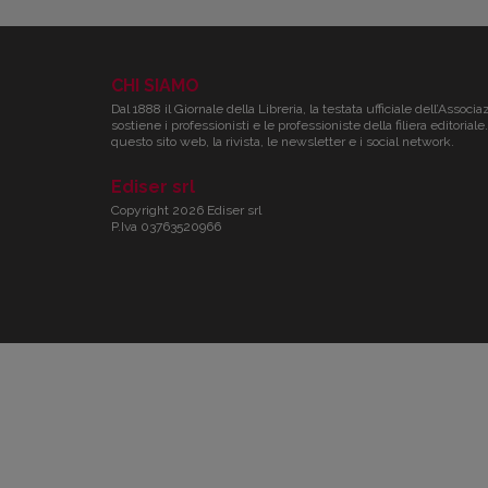
CHI SIAMO
Dal 1888 il Giornale della Libreria, la testata ufficiale dell’Associa
sostiene i professionisti e le professioniste della filiera editori
questo sito web, la rivista, le newsletter e i social network.
Ediser srl
Copyright 2026 Ediser srl
P.Iva 03763520966