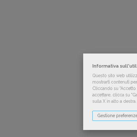
Informativa sull'uti
Questo sito web utiliz
mostrarti contenuti pers
Cliccando su "Accetto t
accettare, clicca su "
sulla X in alto a destra
Gestione preferenz