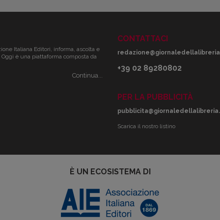
CONTATTACI
zione Italiana Editori, informa, ascolta e
redazione@giornaledellalibreria.
ale. Oggi è una piattaforma composta da
+39 02 89280802
Continua...
PER LA PUBBLICITÀ
pubblicita@giornaledellalibreria.
Scarica il nostro listino
È UN ECOSISTEMA DI