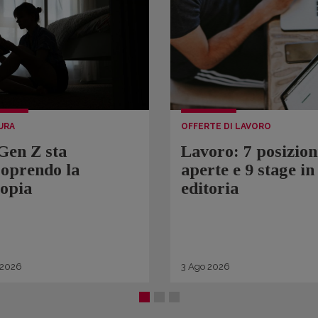
URA
OFFERTE DI LAVORO
Gen Z sta
Lavoro: 7 posizion
coprendo la
aperte e 9 stage in
topia
editoria
2026
3
Ago
2026