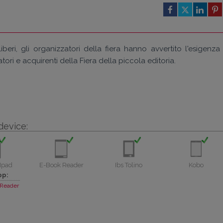
iberi, gli organizzatori della fiera hanno avvertito l'esigenza 
tori e acquirenti della Fiera della piccola editoria.
device:
Ipad
E-Book Reader
Ibs Tolino
Kobo
pp:
Reader