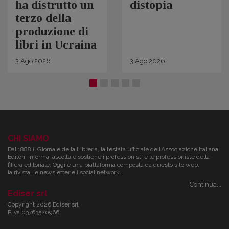
ha distrutto un
distopia
terzo della
produzione di
libri in Ucraina
3
Ago
2026
3
Ago
2026
CHI SIAMO
Dal 1888 il Giornale della Libreria, la testata ufficiale dell’Associazione Italiana
Editori, informa, ascolta e sostiene i professionisti e le professioniste della
filiera editoriale. Oggi è una piattaforma composta da questo sito web,
la rivista, le newsletter e i social network.
Continua...
Ediser srl
Copyright 2026 Ediser srl
P.Iva 03763520966