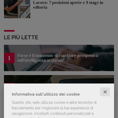
Lavoro: 7 posizioni aperte e 9 stage in
editoria
LE PIÙ LETTE
Forse è il momento di cambiare prospettiva
1
sull’intelligenza artificiale
Kobo ha rifiutato il 45% dei testi ricevuti per
2
sospetto utilizzo dell’IA
✕
Informativa sull'utilizzo dei cookie
Questo sito web utilizza cookie e altre tecniche di
tracciamento per migliorare la tua esperienza di
navigazione, mostrarti contenuti personalizzati e
«La voce umana? Ha un valore aggiunto