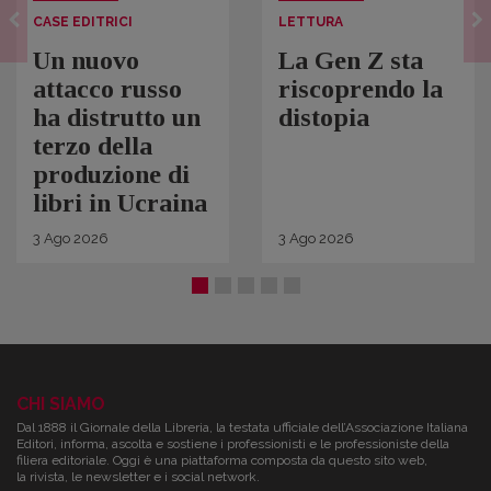
CASE EDITRICI
LETTURA
Un nuovo
La Gen Z sta
attacco russo
riscoprendo la
ha distrutto un
distopia
terzo della
produzione di
libri in Ucraina
3
Ago
2026
3
Ago
2026
CHI SIAMO
Dal 1888 il Giornale della Libreria, la testata ufficiale dell’Associazione Italiana
Editori, informa, ascolta e sostiene i professionisti e le professioniste della
filiera editoriale. Oggi è una piattaforma composta da questo sito web,
la rivista, le newsletter e i social network.