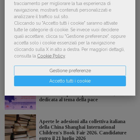
tracciamento per migliorare la tua esperienza di
navigazione, mostrarti contenuti personalizzati e
analizzare il traffico sul sito.
Cliccando su "Accetto tutti i cookie" saranno attivate
«La voce umana? Ha un valore aggiunto
3
tutte le categorie di cookie.
Se invece vuoi decidere
impareggiabile». Simona Musmeci, product
quali accettare, clicca su "Gestione preferenze", oppure
manager ebook e audiolibri
accetta solo i cookie essenziali per la navigazione
cliccando sulla X in alto a destra.
Per maggiori dettagli,
consulta la
Cookie Policy
.
NOTIZIE DALL'AIE
Gestione preferenze
Accetto tutti i cookie
Il Premio Inge Feltrinelli apre le
candidature per la quinta edizione,
dedicata al tema della pace
Aperte le adesioni alla collettiva italiana
della China Shanghai International
Children's Book Fair 2026. Candidature
entro il 21 luglio 2026