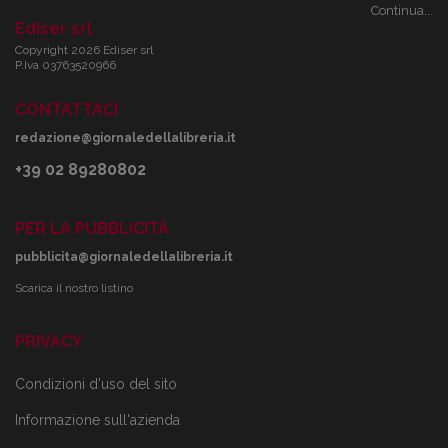
Continua...
Ediser srl
Copyright 2026 Ediser srl
P.Iva 03763520966
CONTATTACI
redazione@giornaledellalibreria.it
+39 02 89280802
PER LA PUBBLICITÀ
pubblicita@giornaledellalibreria.it
Scarica il nostro listino
PRIVACY
Condizioni d'uso del sito
Informazione sull'azienda