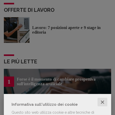
OFFERTE DI LAVORO
Lavoro: 7 posizioni aperte e 9 stage in
editoria
LE PIÙ LETTE
Forse è il momento di cambiare prospettiva
1
sull’intelligenza artificiale
✕
Informativa sull'utilizzo dei cookie
Kobo ha rifiutato il 45% dei testi ricevuti per
2
Questo sito web utilizza cookie e altre tecniche di
sospetto utilizzo dell’IA