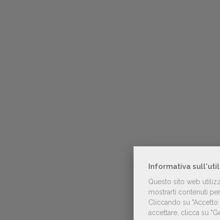
Informativa sull'uti
Questo sito web utiliz
mostrarti contenuti pers
Cliccando su "Accetto t
accettare, clicca su "