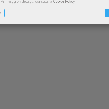
.
Per maggiori dettagli, consulta la
Cookie Policy
.
e