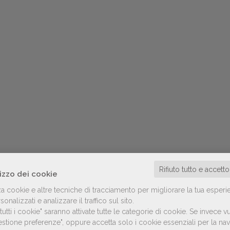
Rifiuto tutto e accett
lizzo dei cookie
za cookie e altre tecniche di tracciamento per migliorare la tua esperi
onalizzati e analizzare il traffico sul sito.
utti i cookie" saranno attivate tutte le categorie di cookie.
Se invece vu
Gestione preferenze", oppure accetta solo i cookie essenziali per la n