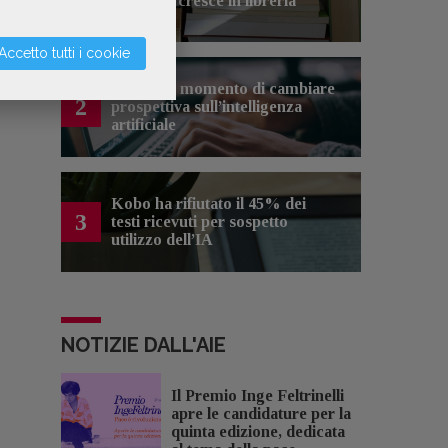
cinema e cresce in libreria
Accetto tutti i cookie
Forse è il momento di cambiare
2
prospettiva sull’intelligenza
artificiale
Kobo ha rifiutato il 45% dei
3
testi ricevuti per sospetto
utilizzo dell’IA
NOTIZIE DALL'AIE
Il Premio Inge Feltrinelli
apre le candidature per la
quinta edizione, dedicata