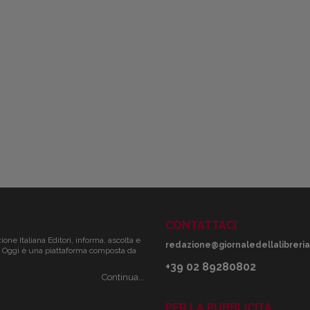
CONTATTACI
zione Italiana Editori, informa, ascolta e
redazione@giornaledellalibreria.
ale. Oggi è una piattaforma composta da
+39 02 89280802
Continua...
PER LA PUBBLICITÀ