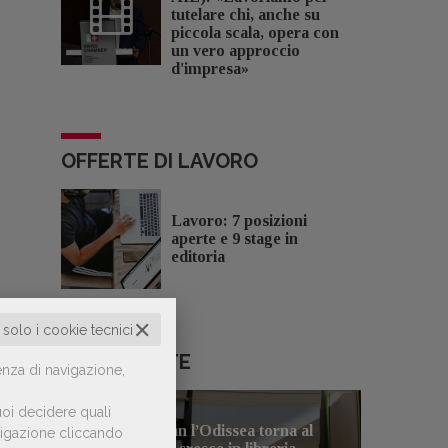
tutelare chi, anche su
piccola scala, opera con
un vero approccio
d'impresa»
OFFERTE DI LAVORO
Lavoro: 7 posizioni
aperte e 9 stage in
editoria
✕
o solo i cookie tecnici
LE PIÙ LETTE
enza di navigazione,
oi decidere quali
Con Nolan l’Odissea torna al
avigazione cliccando
1