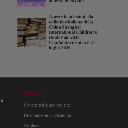
al tema della pace
Aperte le adesioni alla
collettiva italiana della
China Shanghai
International Children's
Book Fair 2026.
Candidature entro il 21
luglio 2026
PRIVACY
it
Condizioni d'uso del sito
Informazione sull'azienda
Cookies