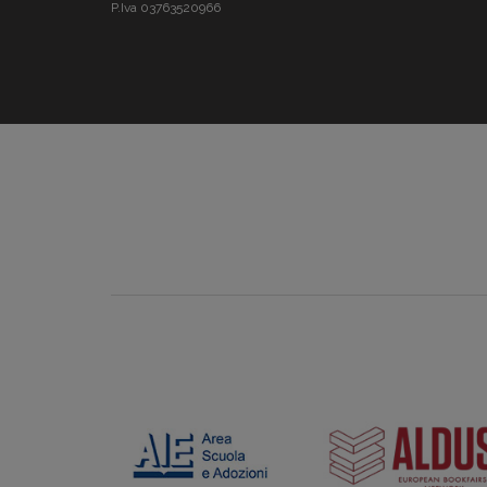
P.Iva 03763520966