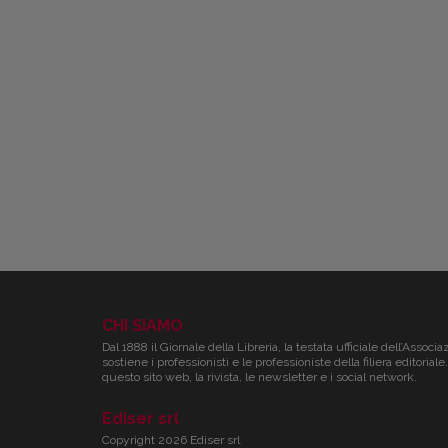
CHI SIAMO
Dal 1888 il Giornale della Libreria, la testata ufficiale dell’Associa
sostiene i professionisti e le professioniste della filiera editori
questo sito web, la rivista, le newsletter e i social network.
Ediser srl
Copyright 2026 Ediser srl