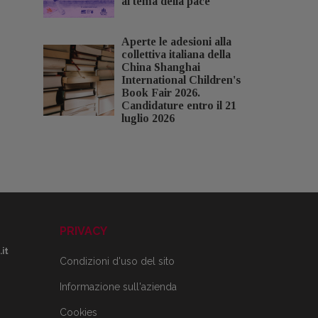
al tema della pace
Aperte le adesioni alla
collettiva italiana della
China Shanghai
International Children's
Book Fair 2026.
Candidature entro il 21
luglio 2026
PRIVACY
it
Condizioni d'uso del sito
Informazione sull'azienda
Cookies