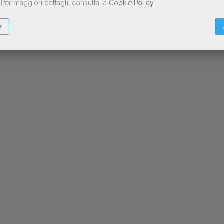
.
Per maggiori dettagli, consulta la
Cookie Policy
.
e