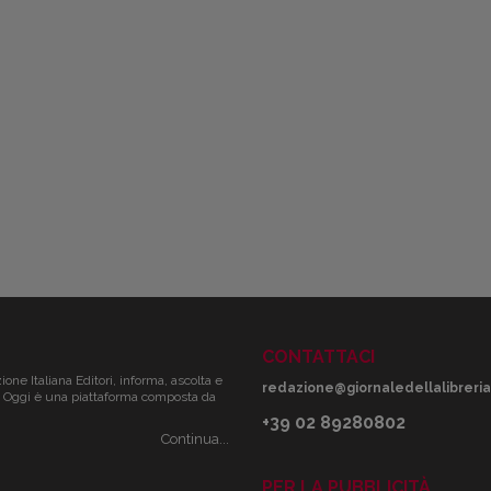
CONTATTACI
zione Italiana Editori, informa, ascolta e
redazione@giornaledellalibreria.
ale. Oggi è una piattaforma composta da
+39 02 89280802
Continua...
PER LA PUBBLICITÀ