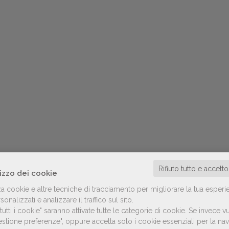
Rifiuto tutto e accett
lizzo dei cookie
za cookie e altre tecniche di tracciamento per migliorare la tua esperi
onalizzati e analizzare il traffico sul sito.
utti i cookie" saranno attivate tutte le categorie di cookie.
Se invece vu
Gestione preferenze", oppure accetta solo i cookie essenziali per la n