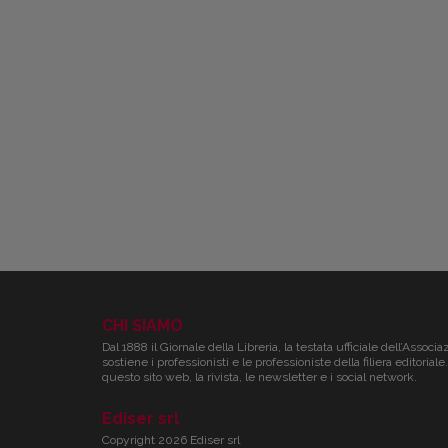
CHI SIAMO
Dal 1888 il Giornale della Libreria, la testata ufficiale dell’Associa
sostiene i professionisti e le professioniste della filiera editori
questo sito web, la rivista, le newsletter e i social network.
Ediser srl
Copyright 2026 Ediser srl