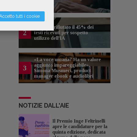
artificiale
Accetto tutti i cookie
Kobo ha rifiutato il 45% dei
2
testi ricevuti per sospetto
utilizzo dell’IA
«La voce umana? Ha un valore
aggiunto impareggiabile».
3
Simona Musmeci, product
manager ebook e audiolibri
NOTIZIE DALL'AIE
Il Premio Inge Feltrinelli
apre le candidature per la
quinta edizione, dedicata