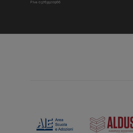
P.Iva 03763520966