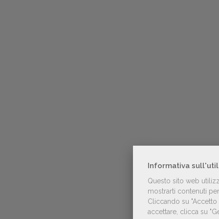
Informativa sull'uti
Questo sito web utiliz
mostrarti contenuti pers
Cliccando su "Accetto t
accettare, clicca su "