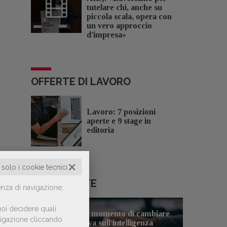
tutelare chi, anche su
piccola scala, opera con
un vero approccio
d'impresa»
OFFERTE DI LAVORO
Lavoro: 7 posizioni
aperte e 9 stage in
editoria
✕
o solo i cookie tecnici
LE PIÙ LETTE
enza di navigazione,
oi decidere quali
Forse è il momento di cambiare
avigazione cliccando
1
prospettiva sull’intelligenza