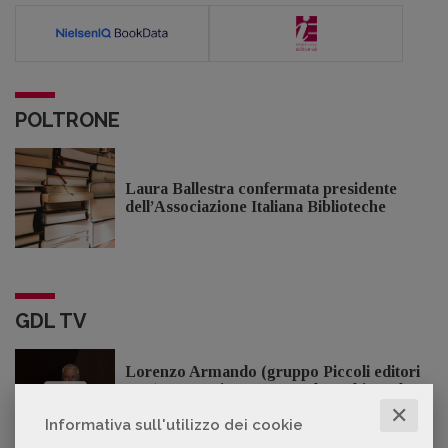
POLTRONE
Laura Ballestra confermata presidente
dell’Associazione Italiana Biblioteche
GDL TV
Lorenzo Armando (gruppo Piccoli editori
AIE): «Lavoriamo per tutelare chi, anche
su piccola scala, opera con un vero
✕
Informativa sull'utilizzo dei cookie
approccio d'impresa»