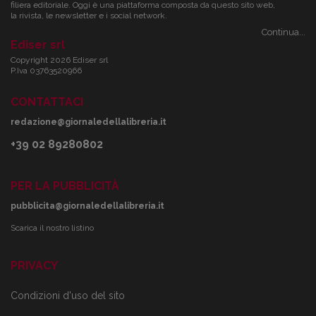
filiera editoriale. Oggi è una piattaforma composta da questo sito web,
la rivista, le newsletter e i social network.
Continua...
Ediser srl
Copyright 2026 Ediser srl
P.Iva 03763520966
CONTATTACI
redazione@giornaledellalibreria.it
+39 02 89280802
PER LA PUBBLICITÀ
pubblicita@giornaledellalibreria.it
Scarica il nostro listino
PRIVACY
Condizioni d'uso del sito