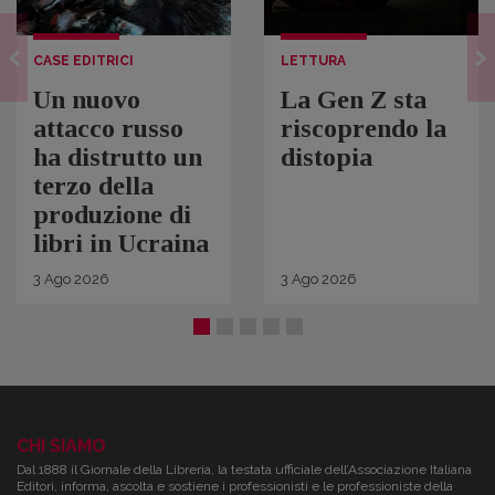
CASE EDITRICI
LETTURA
Un nuovo
La Gen Z sta
attacco russo
riscoprendo la
ha distrutto un
distopia
terzo della
produzione di
libri in Ucraina
3
Ago
2026
3
Ago
2026
CHI SIAMO
Dal 1888 il Giornale della Libreria, la testata ufficiale dell’Associazione Italiana
Editori, informa, ascolta e sostiene i professionisti e le professioniste della