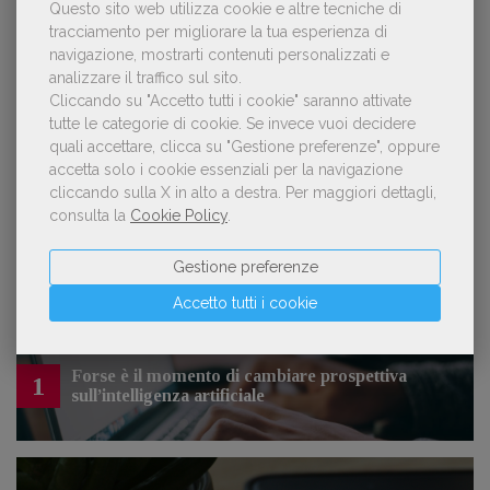
Questo sito web utilizza cookie e altre tecniche di
tracciamento per migliorare la tua esperienza di
navigazione, mostrarti contenuti personalizzati e
OFFERTE DI LAVORO
analizzare il traffico sul sito.
Cliccando su "Accetto tutti i cookie" saranno attivate
tutte le categorie di cookie.
Se invece vuoi decidere
quali accettare, clicca su "Gestione preferenze", oppure
Lavoro: 7 posizioni aperte e 9 stage in
accetta solo i cookie essenziali per la navigazione
editoria
cliccando sulla X in alto a destra.
Per maggiori dettagli,
consulta la
Cookie Policy
.
Gestione preferenze
LE PIÙ LETTE
Accetto tutti i cookie
Forse è il momento di cambiare prospettiva
1
sull’intelligenza artificiale