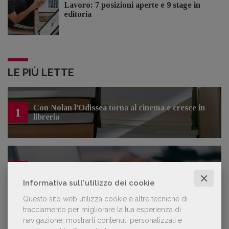
Lavoro: 7 posizioni aperte e 9 stage in
editoria
LE PIÙ LETTE
Con Nolan l’Odissea torna al cinema e cresce in
1
libreria
Forse è il momento di cambiare prospettiva
2
sull’intelligenza artificiale
✕
Informativa sull'utilizzo dei cookie
Questo sito web utilizza cookie e altre tecniche di
tracciamento per migliorare la tua esperienza di
navigazione, mostrarti contenuti personalizzati e
Kobo ha rifiutato il 45% dei testi ricevuti per