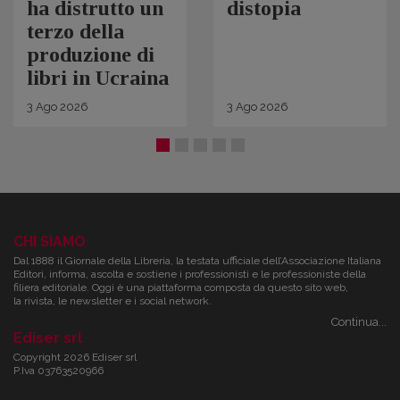
ha distrutto un
distopia
terzo della
produzione di
libri in Ucraina
3
Ago
2026
3
Ago
2026
CHI SIAMO
Dal 1888 il Giornale della Libreria, la testata ufficiale dell’Associazione Italiana
Editori, informa, ascolta e sostiene i professionisti e le professioniste della
filiera editoriale. Oggi è una piattaforma composta da questo sito web,
la rivista, le newsletter e i social network.
Continua...
Ediser srl
Copyright 2026 Ediser srl
P.Iva 03763520966