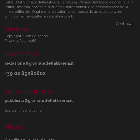
Dal 1888 il Giornale della Libreria, la testata ufficiale dell’Associazione Italiana
Editori, informa, ascolta e sostiene i professionisti e le professioniste della
filiera editoriale. Oggi è una piattaforma composta da questo sito web,
la rivista, le newsletter e i social network.
Continua...
Ediser srl
Copyright 2026 Ediser srl
P.Iva 03763520966
CONTATTACI
redazione@giornaledellalibreria.it
+39 02 89280802
PER LA PUBBLICITÀ
pubblicita@giornaledellalibreria.it
Scarica il nostro listino
PRIVACY