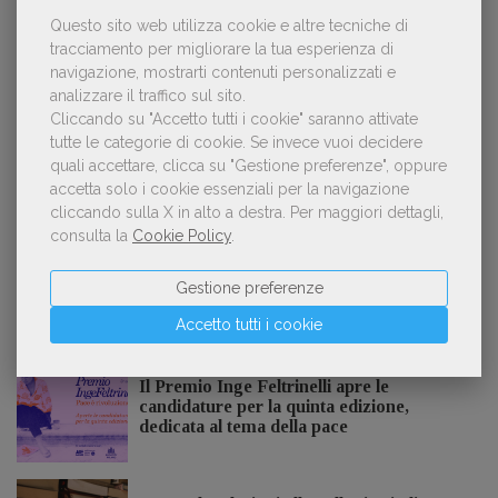
Questo sito web utilizza cookie e altre tecniche di
Forse è il momento di cambiare prospettiva
tracciamento per migliorare la tua esperienza di
2
sull’intelligenza artificiale
navigazione, mostrarti contenuti personalizzati e
analizzare il traffico sul sito.
Cliccando su "Accetto tutti i cookie" saranno attivate
tutte le categorie di cookie.
Se invece vuoi decidere
quali accettare, clicca su "Gestione preferenze", oppure
Kobo ha rifiutato il 45% dei testi ricevuti per
3
accetta solo i cookie essenziali per la navigazione
sospetto utilizzo dell’IA
cliccando sulla X in alto a destra.
Per maggiori dettagli,
consulta la
Cookie Policy
.
Gestione preferenze
NOTIZIE DALL'AIE
Accetto tutti i cookie
Il Premio Inge Feltrinelli apre le
candidature per la quinta edizione,
dedicata al tema della pace