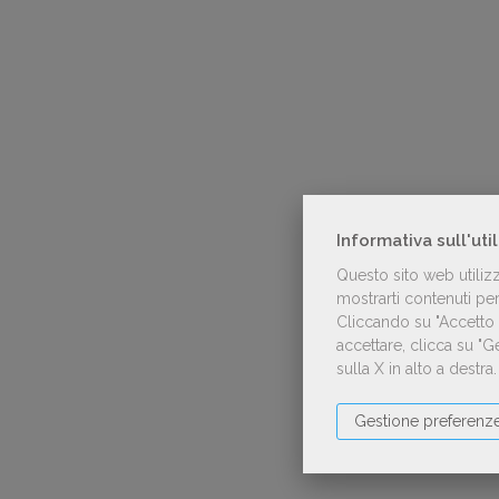
Informativa sull'uti
Questo sito web utiliz
mostrarti contenuti pers
Cliccando su "Accetto t
accettare, clicca su "
sulla X in alto a destra
Gestione preferenz