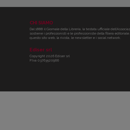
CHI SIAMO
Dal 1888 il Giornale della Libreria, la testata ufficiale dell’Associa
sostiene i professionisti e le professioniste della filiera editori
questo sito web, la rivista, le newsletter e i social network.
Ediser srl
Copyright 2026 Ediser srl
P.Iva 03763520966