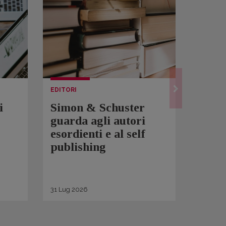
EDITORI
LETTUR
i
Simon & Schuster
Spam
guarda agli autori
Over
esordienti e al self
sono 
publishing
scrit
inqui
di ge
31
Lug
2026
30
Lug
2