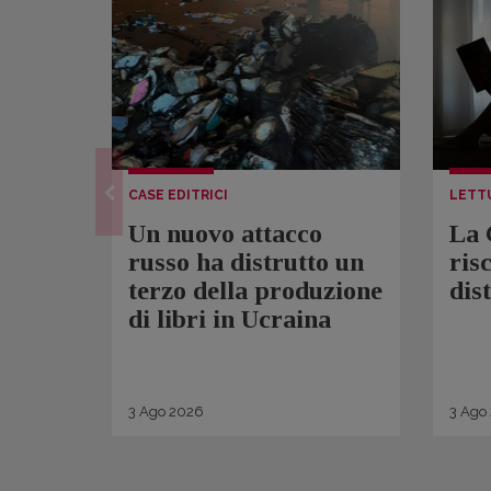
CASE EDITRICI
LETT
Un nuovo attacco
La 
russo ha distrutto un
ris
terzo della produzione
dis
di libri in Ucraina
3
Ago
2026
3
Ago