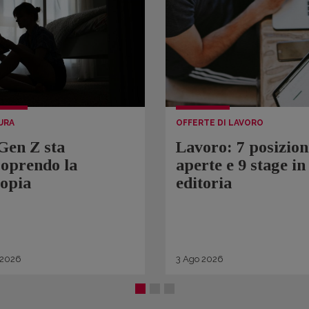
URA
OFFERTE DI LAVORO
Gen Z sta
Lavoro: 7 posizion
coprendo la
aperte e 9 stage in
topia
editoria
2026
3
Ago
2026