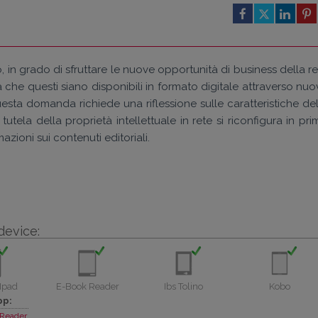
, in grado di sfruttare le nuove opportunità di business della r
a che questi siano disponibili in formato digitale attraverso nu
esta domanda richiede una riflessione sulle caratteristiche del
a tutela della proprietà intellettuale in rete si riconfigura in pr
ioni sui contenuti editoriali.
device:
Ipad
E-Book Reader
Ibs Tolino
Kobo
pp:
Reader