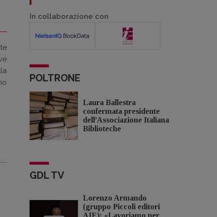
In collaborazione con
ete
ove
la
POLTRONE
imo
Laura Ballestra
confermata presidente
dell’Associazione Italiana
Biblioteche
GDL TV
Lorenzo Armando
(gruppo Piccoli editori
AIE): «Lavoriamo per