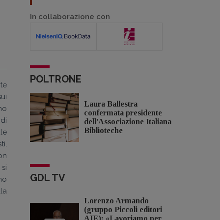
In collaborazione con
POLTRONE
te
ui
Laura Ballestra
no
confermata presidente
 di
dell’Associazione Italiana
Biblioteche
ale
i,
on
si
GDL TV
no
la
Lorenzo Armando
(gruppo Piccoli editori
AIE): «Lavoriamo per