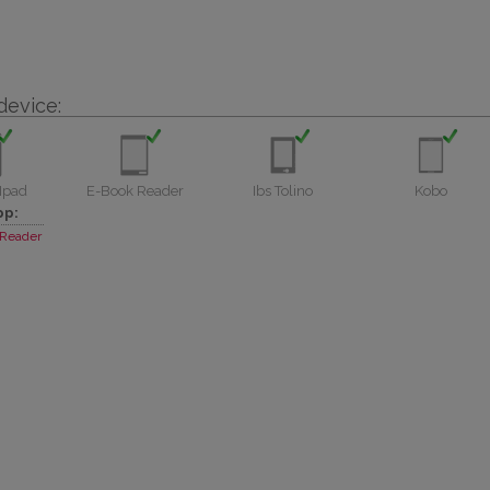
device:
Ipad
E-Book Reader
Ibs Tolino
Kobo
pp:
Reader