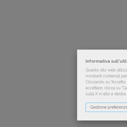
Informativa sull'uti
Questo sito web utiliz
mostrarti contenuti pers
Cliccando su "Accetto t
accettare, clicca su "
sulla X in alto a destra
Gestione preferenz