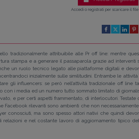
Accedi o registrati per scaricare il file
ello tradizionalmente attribuibile alle Pr off line: mentre ques
ura stampa e a generare il passaparola grazie ad interventi s
anche un ruolo tecnico legato alle piattaforme digitali e devo
entrandoci inizialmente sulle similitudini. Entrambe le attività
e gli influencers: se però nell’attività tradizionale off line t
to con i media ed un numero tutto sommato limitato di giornalist
o, e per certi aspetti frammentato, di interlocutori. Testate 
pagine Facebook rilevanti sono ambienti che non necessariamente 
ayer conosciuti, ma sono spesso attori nativi che quindi devo
e di relazioni e nel costante lavoro di aggiornamento tipico del