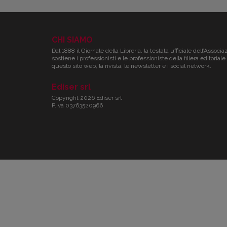
CHI SIAMO
Dal 1888 il Giornale della Libreria, la testata ufficiale dell’Associa
sostiene i professionisti e le professioniste della filiera editori
questo sito web, la rivista, le newsletter e i social network.
Ediser srl
Copyright 2026 Ediser srl
P.Iva 03763520966