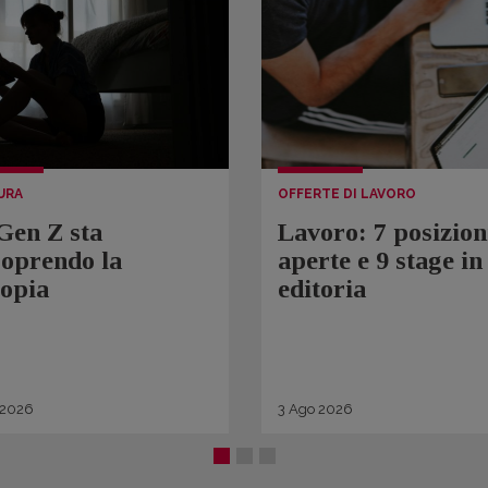
URA
OFFERTE DI LAVORO
Gen Z sta
Lavoro: 7 posizion
coprendo la
aperte e 9 stage in
topia
editoria
2026
3
Ago
2026