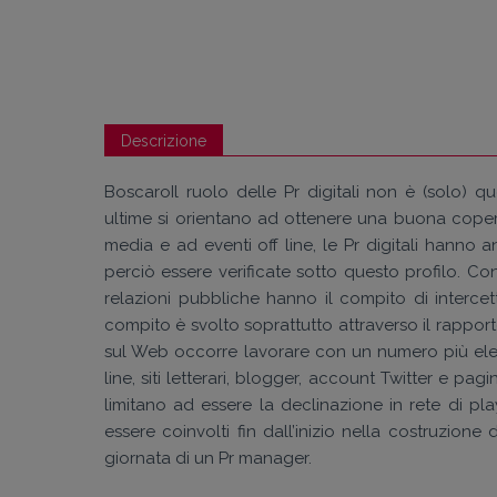
Descrizione
BoscaroIl ruolo delle Pr digitali non è (solo) qu
ultime si orientano ad ottenere una buona copert
media e ad eventi off line, le Pr digitali hanno 
perciò essere verificate sotto questo profilo. Conc
relazioni pubbliche hanno il compito di intercettar
compito è svolto soprattutto attraverso il rappor
sul Web occorre lavorare con un numero più elevat
line, siti letterari, blogger, account Twitter e 
limitano ad essere la declinazione in rete di pl
essere coinvolti fin dall’inizio nella costruzion
giornata di un Pr manager.