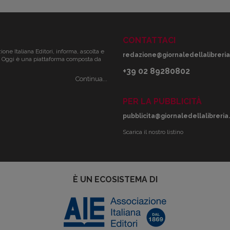
CONTATTACI
zione Italiana Editori, informa, ascolta e
redazione@giornaledellalibreria.
ale. Oggi è una piattaforma composta da
+39 02 89280802
Continua...
PER LA PUBBLICITÀ
pubblicita@giornaledellalibreria.
Scarica il nostro listino
È UN ECOSISTEMA DI