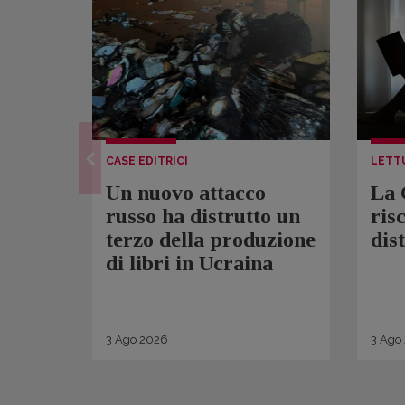
CASE EDITRICI
LETT
Un nuovo attacco
La 
russo ha distrutto un
ris
terzo della produzione
dis
di libri in Ucraina
3
Ago
2026
3
Ago