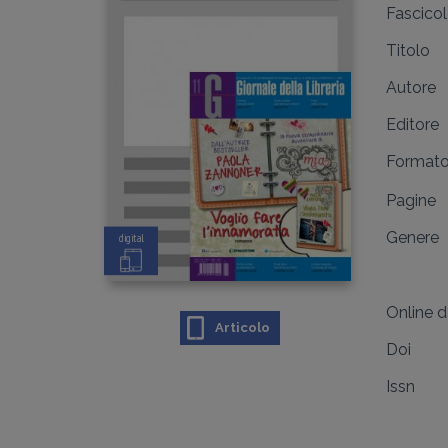
Fascico
Titolo
Autore
Editore
Format
Pagine
Genere
digital
Online 
Articolo
Doi
Issn