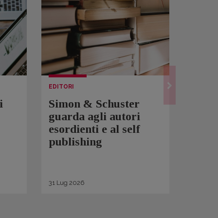
EDITORI
LETTUR
i
Simon & Schuster
Spam
guarda agli autori
Over
esordienti e al self
sono 
publishing
scrit
inqui
di ge
31
Lug
2026
30
Lug
2