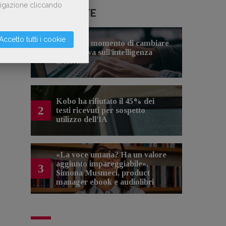
avigazione cliccando
LE PIÙ LETTE
Accetto tutti i cookie
Forse è il momento di cambiare
1
prospettiva sull’intelligenza
artificiale
Kobo ha rifiutato il 45% dei
2
testi ricevuti per sospetto
utilizzo dell’IA
«La voce umana? Ha un valore
aggiunto impareggiabile».
3
Simona Musmeci, product
manager ebook e audiolibri