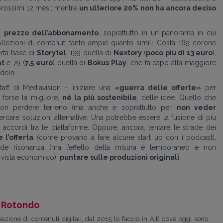
prossimi 12 mesi; mentre
un ulteriore 20% non ha ancora deciso
il
prezzo dell’abbonamento
, soprattutto in un panorama in cui
llezioni di contenuti tanto ampie quanto simili. Costa 169 corone
ferta base di
Storytel
, 139 quella di
Nextory
(
poco più di 13 euro
),
t
e 79 (
7,5 euro
) quella di
Bokus Play
, che fa capo alla maggiore
deln.
taff di Mediavision – iniziare una
«guerra delle offerte»
per
 forse la migliore,
né la più sostenibile
, delle idee. Quello che
 non perdere terreno (ma anche e soprattutto per
non veder
cercare soluzioni alternative. Una potrebbe essere la fusione di più
 e accordi tra le piattaforme. Oppure, ancora, tentare le strade dei
 l’offerta
(come provano a fare alcune start up con i podcast),
rande risonanza (ma l’effetto della misura è temporaneo e non
i vista economico),
puntare sulle produzioni originali
.
 Rotondo
zione di contenuti digitali, dal 2015 lo faccio in AIE dove oggi sono