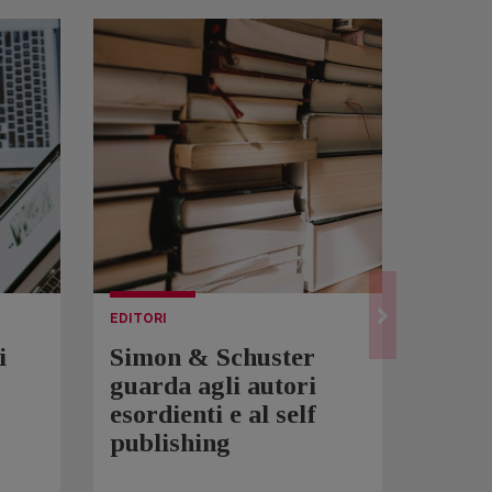
EDITORI
LETTUR
i
Simon & Schuster
Spam
guarda agli autori
Over
esordienti e al self
sono 
publishing
scrit
inqui