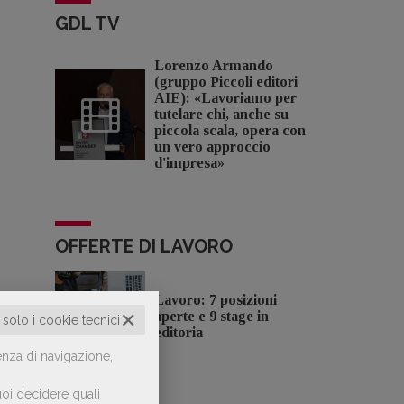
GDL TV
Lorenzo Armando
(gruppo Piccoli editori
AIE): «Lavoriamo per
tutelare chi, anche su
piccola scala, opera con
un vero approccio
d'impresa»
OFFERTE DI LAVORO
Lavoro: 7 posizioni
✕
aperte e 9 stage in
o solo i cookie tecnici
editoria
enza di navigazione,
oi decidere quali