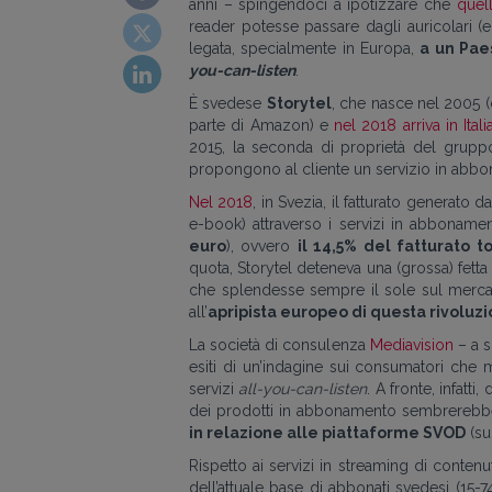
anni – spingendoci a ipotizzare che
quel
reader potesse passare dagli auricolari (e
legata, specialmente in Europa,
a un Paes
you-can-listen
.
È svedese
Storytel
, che nasce nel 2005 (
parte di Amazon) e
nel 2018 arriva in Itali
2015, la seconda di proprietà del grupp
propongono al cliente un servizio in abb
Nel 2018
, in Svezia, il fatturato generato 
e-book) attraverso i servizi in abbonamen
euro
), ovvero
il 14,5% del fatturato 
quota, Storytel deteneva una (grossa) fetta 
che splendesse sempre il sole sul merca
all’
apripista europeo di questa rivoluz
La società di consulenza
Mediavision
– a s
esiti di un’indagine sui consumatori ch
servizi
all-you-can-listen
. A fronte, infatti
dei prodotti in abbonamento sembrerebbe 
in relazione alle piattaforme SVOD
(su
Rispetto ai servizi in streaming di conten
dell’attuale base di abbonati svedesi (15-