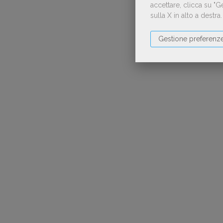
accettare, clicca su "
sulla X in alto a destra
Gestione preferenz