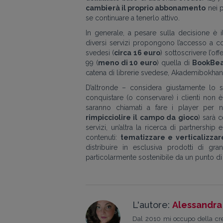
cambierà il proprio abbonamento
nei 
se continuare a tenerlo attivo.
In generale, a pesare sulla decisione è 
diversi servizi propongono l’accesso a co
svedesi (
circa 16 euro
) sottoscrivere l’of
99 (
meno di 10 euro
) quella di
BookBea
catena di librerie svedese, Akademibokhan
D’altronde – considera giustamente lo s
conquistare (o conservare) i clienti non è
saranno chiamati a fare i player per
rimpicciolire il campo da gioco
) sarà 
servizi, un’altra la ricerca di partnership
contenuti:
tematizzare e verticalizzare
distribuire in esclusiva prodotti di g
particolarmente sostenibile da un punto d
L'autore:
Alessandra
Dal 2010 mi occupo della crea