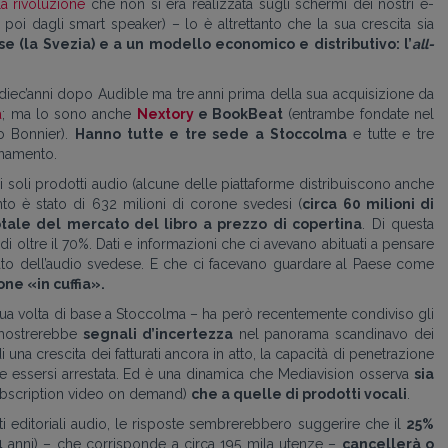
la rivoluzione
che non si era realizzata sugli schermi dei nostri e-
 poi dagli smart speaker) – lo è altrettanto che la sua crescita sia
e (la Svezia) e a un modello economico e distributivo: l’
all-
diec’anni dopo Audible ma tre anni prima della sua acquisizione da
a
; ma lo sono anche
Nextory
e BookBeat
(entrambe fondate nel
o Bonnier).
Hanno tutte e tre sede a Stoccolma
e tutte e tre
onamento.
dai soli prodotti audio (alcune delle piattaforme distribuiscono anche
to è stato di 632 milioni di corone svedesi (
circa 60 milioni di
totale del mercato del libro a prezzo di copertina
. Di questa
di oltre il 70%. Dati e informazioni che ci avevano abituati a pensare
to dell’audio svedese. E che ci facevano guardare al Paese come
ione
«in cuffia».
ua volta di base a Stoccolma – ha però recentemente condiviso gli
e mostrerebbe
segnali d’incertezza
nel panorama scandinavo dei
, di una crescita dei fatturati ancora in atto, la capacità di penetrazione
essersi arrestata. Ed è una dinamica che Mediavision osserva
sia
bscription video on demand)
che a quelle di prodotti vocali
.
uti editoriali audio, le risposte sembrerebbero suggerire che il
25%
74 anni) – che corrisponde a circa 195 mila utenze –
cancellerà o