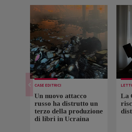
CASE EDITRICI
LETT
Un nuovo attacco
La 
russo ha distrutto un
ris
terzo della produzione
dis
di libri in Ucraina