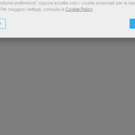
Gestione preferenze", oppure accetta solo i cookie essenziali per la n
.
Per maggiori dettagli, consulta la
Cookie Policy
.
e