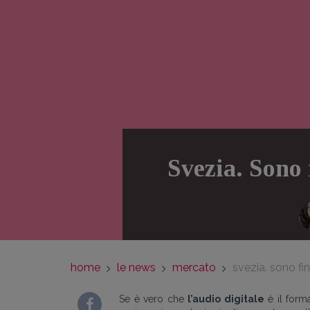
Svezia. Sono 
home
le news
mercato
svezia. sono fin
Se è vero che
l’audio digitale
è il forma