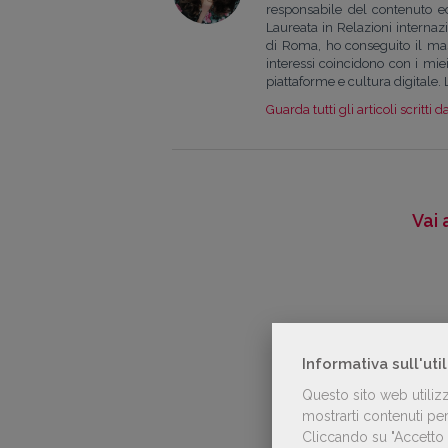
responsabile del contenuto edi
Laureata in Relazioni internaz
di Roma, ho conseguito il mas
interessi coincidono con i miei 
piattaforme e cultura digitale. 
Guarda tutti gli articoli scritti d
Vai 
Informativa sull'uti
Questo sito web utiliz
mostrarti contenuti pers
Cliccando su "Accetto t