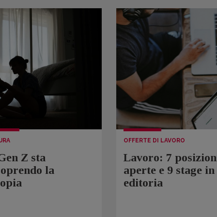
URA
OFFERTE DI LAVORO
Gen Z sta
Lavoro: 7 posizion
coprendo la
aperte e 9 stage in
topia
editoria