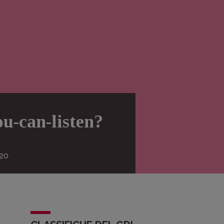
ou-can-listen?
20