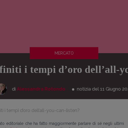
MERCATO
finiti i tempi d’oro dell’all-y
di
Alessandra Rotondo
notizia del 11
Giugno
20
iti i tempi d’oro dell’all-you-can-listen?
to editoriale che ha fatto maggiormente parlare di sé negli ultimi