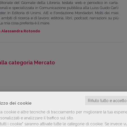
toriale del Giornale della Libreria, testata web e periodico in carta.
ionali e specializzata in Comunicazione pubblica alla Luiss Guido Carli
ter in Editoria di Unimi, AIE e Fondazione Mondadori. Molti dei miei
ambiti di ricerca e di lavoro: editoria, libri, podcast, narrazioni su più
La mia cosa preferita è il mare.
a
Alessandra Rotondo
alla categoria Mercato
Rifiuto tutto e accett
lizzo dei cookie
za cookie e altre tecniche di tracciamento per migliorare la tua esperi
onalizzati e analizzare il traffico sul sito.
utti i cookie" saranno attivate tutte le categorie di cookie.
Se invece vu