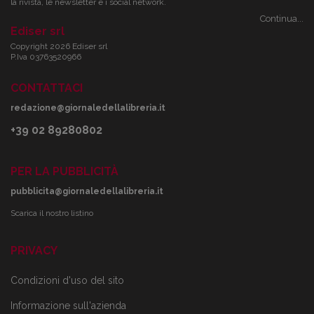
la rivista, le newsletter e i social network.
Continua...
Ediser srl
Copyright 2026 Ediser srl
P.Iva 03763520966
CONTATTACI
redazione@giornaledellalibreria.it
+39 02 89280802
PER LA PUBBLICITÀ
pubblicita@giornaledellalibreria.it
Scarica il nostro listino
PRIVACY
Condizioni d'uso del sito
Informazione sull'azienda