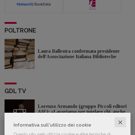
POLTRONE
Laura Ballestra confermata presidente
dell’Associazione Italiana Biblioteche
GDL TV
Lorenzo Armando (gruppo Piccoli editori
AIE): «Lavoriamo per tutelare chi, anche
su piccola scala, opera con un vero
✕
approccio d'impresa»
Informativa sull'utilizzo dei cookie
Questo sito web utilizza cookie e altre tecniche di