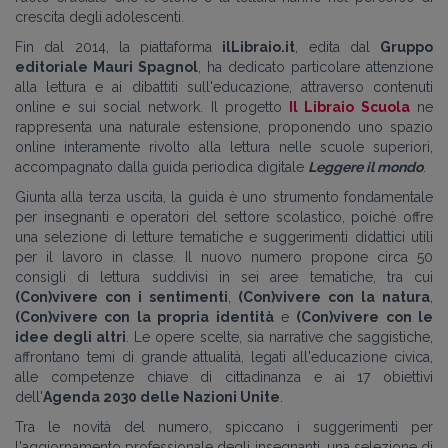
crescita degli adolescenti.
Fin dal 2014, la piattaforma
ilLibraio.it
, edita dal
Gruppo
editoriale Mauri Spagnol
, ha dedicato particolare attenzione
alla lettura e ai dibattiti sull'educazione, attraverso contenuti
online e sui social network. Il progetto
Il Libraio Scuola
ne
rappresenta una naturale estensione, proponendo uno spazio
online interamente rivolto alla lettura nelle scuole superiori,
accompagnato dalla guida periodica digitale
Leggere il mondo
.
Giunta alla terza uscita, la guida è uno strumento fondamentale
per insegnanti e operatori del settore scolastico, poiché offre
una selezione di letture tematiche e suggerimenti didattici utili
per il lavoro in classe. Il nuovo numero propone circa 50
consigli di lettura suddivisi in sei aree tematiche, tra cui
(Con)vivere con i sentimenti
,
(Con)vivere con la natura
,
(Con)vivere con la propria identità
e
(Con)vivere con le
idee degli altri
. Le opere scelte, sia narrative che saggistiche,
affrontano temi di grande attualità, legati all'educazione civica,
alle competenze chiave di cittadinanza e ai 17 obiettivi
dell'
Agenda 2030 delle Nazioni Unite
.
Tra le novità del numero, spiccano i suggerimenti per
l'aggiornamento professionale degli insegnanti, una selezione di