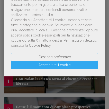
tracciamento per migliorare la tua esperienza di
navigazione, mostrarti contenuti personalizzati e
OFFERTE DI LAVORO
analizzare il traffico sul sito.
Cliccando su "Accetto tutti i cookie" saranno attivate
tutte le categorie di cookie.
Se invece vuoi decidere
Lavoro: 7 posizioni aperte e 9 stage in
quali accettare, clicca su "Gestione preferenze", oppure
editoria
accetta solo i cookie essenziali per la navigazione
cliccando sulla X in alto a destra.
Per maggiori dettagli,
consulta la
Cookie Policy
.
Gestione preferenze
LE PIÙ LETTE
Accetto tutti i cookie
Con Nolan l’Odissea torna al cinema e cresce in
1
libreria
Forse è il momento di cambiare prospettiva