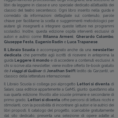
libri da leggere in classe e uno speciale dedicato all’attualità dei
classici del teatro seicentesco. Ogni libro inserito nella guida è
corredato da informazioni dettagliate sul contenuto, parole
chiave per facilitarne la scelta e suggerimenti metodologici per
aiutare gli insegnanti a integrare queste letture nei programmi
scolastici. Inoltre, questa edizione ospita interventi esclusivi di
autori e autrici come
Ritanna Armeni
,
Gherardo Colombo
,
Giuseppe Festa
,
Eugenio Radin
e
Luca Trapanese
.
Il Libraio Scuola
è accompagnato anche da una
newsletter
dedicata
che permette agli iscritti di ricevere in anteprima la
guida
Leggere il mondo
e di accedere a contenuti esclusivi. A
chi si iscrive alla newsletter, viene inoltre offerto l’e-book gratuito
de
I viaggi di Gulliver
di
Jonathan Swift
(edito da Garzanti), un
classico della letteratura internazionale.
Il Libraio Scuola si collega poi alprogetto
Lettori si diventa
di
Salani, casa editrice appartenente a GeMS, giunto quest’anno alla
sua quarta edizione. Rivolto alle scuole primarie e secondarie di
primo grado,
Lettori si diventa
offre percorsi di lettura ricchi e
stimolanti, con la possibilità di incontrare gli autori e le autrici dei
libri proposti. Il catalogo del progetto, scaricabile gratuitamente
dal sito dedicato, presenta una selezione di opere adatte al