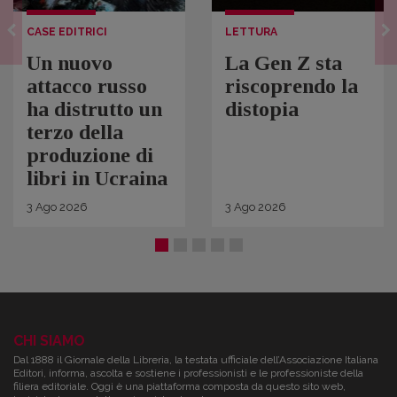
CASE EDITRICI
LETTURA
Un nuovo
La Gen Z sta
attacco russo
riscoprendo la
ha distrutto un
distopia
terzo della
produzione di
libri in Ucraina
3
Ago
2026
3
Ago
2026
CHI SIAMO
Dal 1888 il Giornale della Libreria, la testata ufficiale dell’Associazione Italiana
Editori, informa, ascolta e sostiene i professionisti e le professioniste della
filiera editoriale. Oggi è una piattaforma composta da questo sito web,