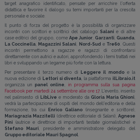
target anagrafico identificato, pensate per arricchire l'offerta
didattica e favorire il dialogo su temi importanti per la crescita
personale e sociale.
Il punto di forza del progetto è la possibilità di organizzare
incontri con scrittori e scrittrici del catalogo
Salani
e di altre
case editrici del gruppo, come
Ape Junior
,
Garzanti
,
Guanda
,
La Coccinella
,
Magazzini Salani
,
Nord-Sud
e
Tre60
. Questi
incontri permettono a ragazze e ragazzi di confrontarsi
direttamente con autrici e autori, approfondendo i temi trattati nei
libri e sviluppando un legame più forte con la lettura.
Per presentare il terzo numero di
Leggere il mondo
e la
nuova edizione di
Lettori si diventa
, la piattaforma
ilLibraio.it
organizza un
panel online
,
in programma sulla sua pagina
Facebook per martedì 24 settembre alle ore 17
. L'evento, inserito
nel palinsesto di
LibLive
e moderato da
Gloria Maria Ghioni
,
vedrà la partecipazione di ospiti del mondo dell'editoria e della
formazione, tra cui
Enrico Galiano
(insegnante e scrittore),
Mariagrazia Mazzitelli
(direttrice editoriale di Salani),
Agnese
Pini
(autrice e direttrice di importanti testate giornalistiche) e
Stefano Mauri
, presidente e amministratore delegato del
Gruppo editoriale Mauri Spagnol
.