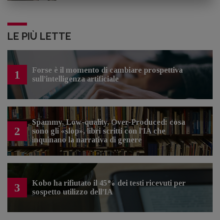
LE PIÙ LETTE
Forse è il momento di cambiare prospettiva
1
sull’intelligenza artificiale
Spammy, Low-quality, Over-Produced: cosa
2
sono gli «slop», libri scritti con l'IA che
inquinano la narrativa di genere
Kobo ha rifiutato il 45% dei testi ricevuti per
3
sospetto utilizzo dell’IA