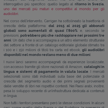
interrogativo più specifico: quello legato al
ritorno in Svezia
,
uno dei mercati più maturi e competitivi al mondo per gli
audiolibri
.
Nel corso dell’intervento, Carrigan ha sottolineato la traiettoria di
crescita della piattaforma:
dal 2015 al 2025 gli abbonati
globali sono aumentati di quasi l’800%
e, secondo le
previsioni,
potrebbero più che raddoppiare nei prossimi tre
anni
. Un dato che si accompagna a un altro elemento strutturale
del settore: a fronte di un catalogo editoriale globale stimato tra
i 100 e i 150 milioni di titoli tra carta ed ebook,
gli audiolibri
disponibili nel mondo restano meno di due milioni
.
I nuovi lanci saranno accompagnati da esperienze localizzate,
con accesso tramite gli store nazionali di Amazon,
cataloghi in
lingua e sistemi di pagamento in valuta locale
. I mercati
selezionati sono stati individuati sulla base del potenziale di
crescita del segmento audio e dei primi segnali provenienti
dalle vendite di libri nei rispettivi contesti. Nei Paesi arabi, inoltre,
pesa lo sviluppo recente di un’infrastruttura dedicata ai contenuti
in lingua.
Non tutti i territori presentano però le stesse condizioni. In alcuni
casi, come quello della Svezia o del Sudafrica, la presenza di