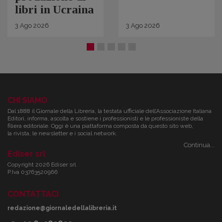
libri in Ucraina
3
Ago
2026
3
Ago
2026
CHI SIAMO
Dal 1888 il Giornale della Libreria, la testata ufficiale dell’Associazione Italiana
Editori, informa, ascolta e sostiene i professionisti e le professioniste della
filiera editoriale. Oggi è una piattaforma composta da questo sito web,
la rivista, le newsletter e i social network.
Continua...
Ediser srl
Copyright 2026 Ediser srl
P.Iva 03763520966
CONTATTACI
redazione@giornaledellalibreria.it