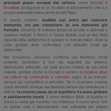
principali player europei del settore
, come
Storytel
e
BookBeat
, protagonisti di un modello di abbonamento che si è
progressivamente esteso anche ad altri Paesi.
In questo scenario,
Audible non entra per costruire
domanda, ma per competere su una domanda già
formata
, cercando di sottrarre tempo di ascolto e abbonati a
operatori radicati. Il ritorno in Svezia diventa così un test della
capacità della piattaforma di operare in mercati maturi, dove la
scala globale deve confrontarsi con abitudini locali già
stabilizzate.
Nel complesso, l’annuncio conferma una tendenza ormai
evidente: l’audiolibro è uno dei segmenti più dinamici
dell’industria editoriale, ma resta ancora lontano da una piena
maturità globale. Anche in Europa
il numero di iniziative attive
nel settore sta continuando a crescere
, segno di un mercato
sempre più competitivo e articolato. Se si osservano insieme
questi elementi, emerge una dinamica sempre più centrale per il
settore:
la crescita passa da un equilibrio tra scala globale
e adattamento locale
. Il primo tentativo fallito di Audible in
Svezia lo aveva già mostrato con chiarezza. Il nuovo lancio dirà
se questa volta il bilanciamento sarà sufficiente per entrare