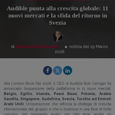
Audible punta alla crescita globale: 11
nuovi mercati e la sfida del ritorno in
Svezia
di
Alessandra Rotondo
notizia del 19
Marzo
2026
Alla London Book Fair 2026, il CEO di Audible Bob Carrigan ha
annunciato l’espansione della piattaforma in 11 nuovi mercati:
Belgio, Egitto, Irlanda, Paesi Bassi, Polonia, Arabia
Saudita, Singapore, Sudafrica, Svezia, Turchia ed Emirati
Arabi Uniti
. Un’operazione che rafforza la strategia di crescita
internazionale del gruppo e che si inserisce in una fase di forte
sviluppo del segmento audio, ma che apre anche un