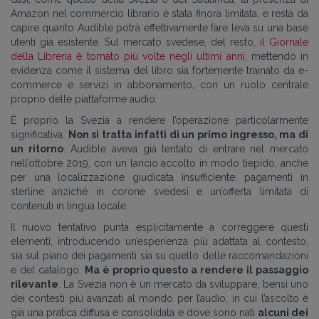
Amazon nel commercio librario è stata finora limitata, e resta da
capire quanto Audible potrà effettivamente fare leva su una base
utenti già esistente. Sul mercato svedese, del resto,
il Giornale
della Libreria è tornato più volte negli ultimi anni
, mettendo in
evidenza come il sistema del libro sia fortemente trainato da e-
commerce e servizi in abbonamento, con un ruolo centrale
proprio delle piattaforme audio.
È proprio la Svezia a rendere l’operazione particolarmente
significativa.
Non si tratta infatti di un primo ingresso, ma di
un ritorno
. Audible aveva già tentato di entrare nel mercato
nell’ottobre 2019, con un lancio accolto in modo tiepido, anche
per una localizzazione giudicata insufficiente: pagamenti in
sterline anziché in corone svedesi e un’offerta limitata di
contenuti in lingua locale.
Il nuovo tentativo punta esplicitamente a correggere questi
elementi, introducendo un’esperienza più adattata al contesto,
sia sul piano dei pagamenti sia su quello delle raccomandazioni
e del catalogo.
Ma è proprio questo a rendere il passaggio
rilevante
. La Svezia non è un mercato da sviluppare, bensì uno
dei contesti più avanzati al mondo per l’audio, in cui l’ascolto è
già una pratica diffusa e consolidata e dove sono nati
alcuni dei