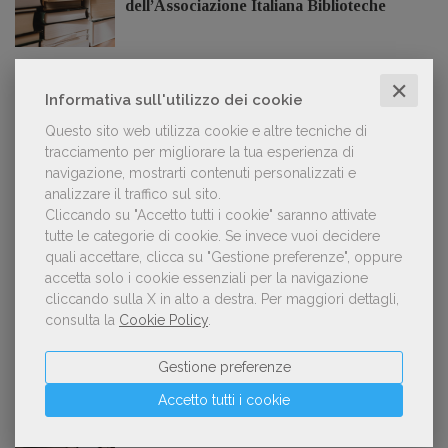
dell’Associazione Italiana Biblioteche
✕
Informativa sull'utilizzo dei cookie
GDL TV
Questo sito web utilizza cookie e altre tecniche di
tracciamento per migliorare la tua esperienza di
Lorenzo Armando (gruppo Piccoli editori
navigazione, mostrarti contenuti personalizzati e
AIE): «Lavoriamo per tutelare chi, anche
analizzare il traffico sul sito.
su piccola scala, opera con un vero
Cliccando su "Accetto tutti i cookie" saranno attivate
approccio d'impresa»
tutte le categorie di cookie.
Se invece vuoi decidere
quali accettare, clicca su "Gestione preferenze", oppure
accetta solo i cookie essenziali per la navigazione
cliccando sulla X in alto a destra.
Per maggiori dettagli,
OFFERTE DI LAVORO
consulta la
Cookie Policy
.
Gestione preferenze
Lavoro: 7 posizioni aperte e 9 stage in
Accetto tutti i cookie
editoria