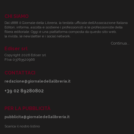
CHI SIAMO
Dal 1888 il Giornale della Libreria, la testata ufficiale dell’Associazione Italiana
Editori, informa, ascolta e sostiene i professionisti e le professioniste della
filiera editoriale. Oggi è una piattaforma composta da questo sito web,
la rivista, le newsletter e i social network.
Continua...
Ediser srl
Copyright 2026 Ediser srl
P.Iva 03763520966
CONTATTACI
redazione@giornaledellalibreria.it
+39 02 89280802
PER LA PUBBLICITÀ
pubblicita@giornaledellalibreria.it
Scarica il nostro listino