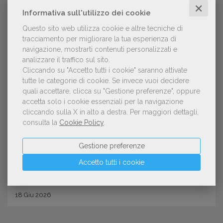
✕
Informativa sull'utilizzo dei cookie
Questo sito web utilizza cookie e altre tecniche di
tracciamento per migliorare la tua esperienza di
navigazione, mostrarti contenuti personalizzati e
analizzare il traffico sul sito.
Cliccando su "Accetto tutti i cookie" saranno attivate
tutte le categorie di cookie.
Se invece vuoi decidere
quali accettare, clicca su "Gestione preferenze", oppure
GDL TV
accetta solo i cookie essenziali per la navigazione
Giorgio Riva (gruppo Educativo
cliccando sulla X in alto a destra.
Per maggiori dettagli,
consulta la
Cookie Policy
.
AIE): «Garantire sostenibilità al
settore significa difendere il
Gestione preferenze
pluralismo culturale»
Accetto tutti i cookie
18
Giu
2026