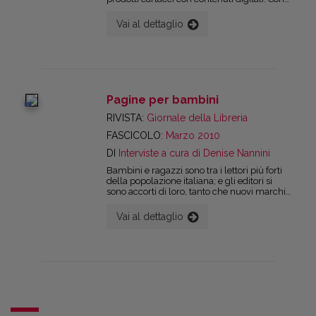
il Web si sono aperte nuove opportunità per
gli editori ma si sono presentate forse anche
Vai al dettaglio
nuove difficoltà.
Pagine per bambini
digital
RIVISTA:
Giornale della Libreria
FASCICOLO:
Marzo 2010
DI
Interviste a cura di Denise Nannini
Bambini e ragazzi sono tra i lettori più forti
della popolazione italiana; e gli editori si
sono accorti di loro, tanto che nuovi marchi
e sigle entrano, o tentano di entrare, in
questo segmento. Abbiamo parlato con
Vai al dettaglio
alcuni editori delle tendenze in atto nel
settore, dei loro rapporti con l'estero e dei
loro progetti futuri.