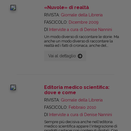
passando dai 2,650 milioni del 2000
(l’11,5% di chi si dichiarava lettore nel
«Nuvole» di realtà
«tempo libero»), ai 3,015 milioni del 2007
digital
(il 12,5% dei lettori di «almeno un libro nei 12
RIVISTA:
Giornale della Libreria
mesi precedenti»).
FASCICOLO:
Dicembre 2009
DI
Interviste a cura di Denise Nannini
Un modo diverso di raccontare le storie. Ma
anche un modo diverso di raccontare la
realtà ed i fatti di cronaca, anche del
passato. Questo, sempre di più, sta
caratterizzando il graphic novel. Quasi
Vai al dettaglio
diventassero un sostitutivo del giornalismo,
almeno di quello d’inchiesta.
Editoria medico scientifica:
digital
dove e come
RIVISTA:
Giornale della Libreria
FASCICOLO:
Febbraio 2010
DI
Interviste a cura di Denise Nannini
Sempre più decisiva anche nell'editoria
medico scientifica appare l'integrazione di
prodotti cartacei con contenuti digitali. Con