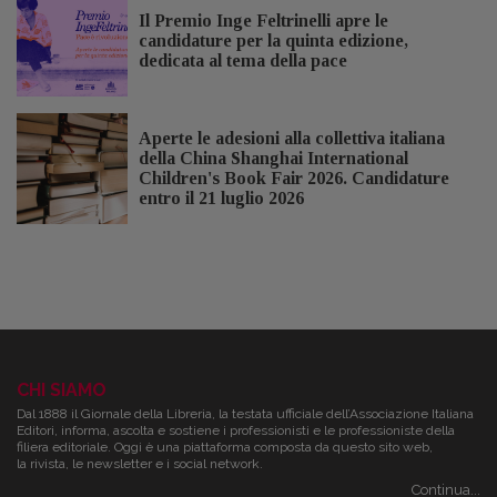
Il Premio Inge Feltrinelli apre le
candidature per la quinta edizione,
dedicata al tema della pace
Aperte le adesioni alla collettiva italiana
della China Shanghai International
Children's Book Fair 2026. Candidature
entro il 21 luglio 2026
CHI SIAMO
Dal 1888 il Giornale della Libreria, la testata ufficiale dell’Associazione Italiana
Editori, informa, ascolta e sostiene i professionisti e le professioniste della
filiera editoriale. Oggi è una piattaforma composta da questo sito web,
la rivista, le newsletter e i social network.
Continua...