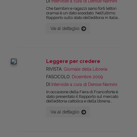
DI
Interviste a cura di Denise Nannini
conoscenza, della diffusione e dell’impatto
di pubblicazioni di qualità legate ai risultati
Che bambini e ragazzi siano forti lettori
della ricerca scientifica italiana a livello
oramai è un dato assodato. Nell’ultimo
nazionale e internazionale.
Rapporto sullo stato dell’editoria in Italia
2009 si dice ad esempio che la fascia di
popolazione che va dai 6 ai 17 anni legge di
Vai al dettaglio
più rispetto alla media della popolazione
italiana.
Leggere per credere
digital
RIVISTA:
Giornale della Libreria
FASCICOLO:
Dicembre 2009
DI
Interviste a cura di Denise Nannini
In occasione della Fiera di Francoforte è
stato presentato il Rapporto sul mercato
dell’editoria cattolica e della libreria
religiosa, curato dall’Ufficio studi dell’Aie per
conto dell’Uelci (l’Unione editori e librai
Vai al dettaglio
cattolici italiani). Il rapporto fotografa i
cambiamenti ed i trend che negli ultimi
anni si sono affermati in questo settore
editoriale. In sette anni i lettori di libri
religiosi sono aumentati del 13,8%,