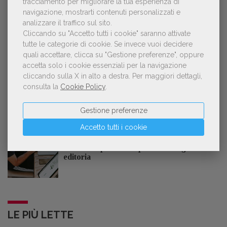
tracciamento per migliorare la tua esperienza di
GDL TV
navigazione, mostrarti contenuti personalizzati e
analizzare il traffico sul sito.
Cliccando su "Accetto tutti i cookie" saranno attivate
Lorenzo Armando (gruppo Piccoli editori
tutte le categorie di cookie.
Se invece vuoi decidere
AIE): «Lavoriamo per tutelare chi, anche
quali accettare, clicca su "Gestione preferenze", oppure
su piccola scala, opera con un vero
approccio d'impresa»
accetta solo i cookie essenziali per la navigazione
cliccando sulla X in alto a destra.
Per maggiori dettagli,
consulta la
Cookie Policy
.
Gestione preferenze
OFFERTE DI LAVORO
Accetto tutti i cookie
Lavoro: 7 posizioni aperte e 9 stage in
editoria
LE PIÙ LETTE