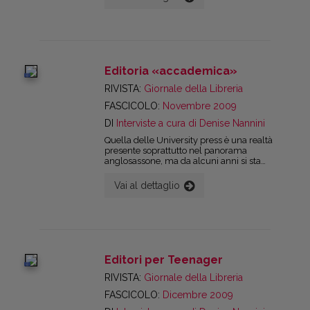
Editoria «accademica»
digital
RIVISTA:
Giornale della Libreria
FASCICOLO:
Novembre 2009
DI
Interviste a cura di Denise Nannini
Quella delle University press è una realtà
presente soprattutto nel panorama
anglosassone, ma da alcuni anni si sta
diffondendo anche in Italia, tanto che ogni
anno nascono nuove Up (in questo 2009
Vai al dettaglio
registriamo, a titolo d’esempio, la nascita, lo
scorso marzo, della Pavia University press).
La produzione editoriale di questo tipo di
editori ha risposto per lo più alle esigenze
dell’ateneo di riferimento, andando a
soddisfare una domanda a cui gli editori
tradizionali – per ragioni di tempo e anche
Editori per Teenager
di frammentazione dei percorsi di studi –
digital
non riuscivano a far fronte. Ed infatti
RIVISTA:
Giornale della Libreria
l’obiettivo primario dell’attività e
FASCICOLO:
Dicembre 2009
dell’esistenza delle Up italiane è
sicuramente il rafforzamento della