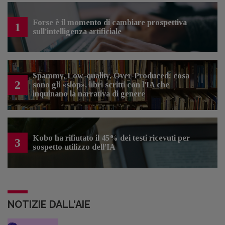
Forse è il momento di cambiare prospettiva
1
sull’intelligenza artificiale
Spammy, Low-quality, Over-Produced: cosa
2
sono gli «slop», libri scritti con l'IA che
inquinano la narrativa di genere
Kobo ha rifiutato il 45% dei testi ricevuti per
3
sospetto utilizzo dell’IA
NOTIZIE DALL'AIE