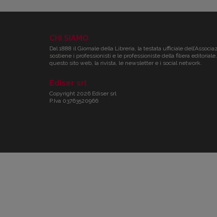
CHI SIAMO
Dal 1888 il Giornale della Libreria, la testata ufficiale dell’Associa
sostiene i professionisti e le professioniste della filiera editori
questo sito web, la rivista, le newsletter e i social network.
Ediser srl
Copyright 2026 Ediser srl
P.Iva 03763520966