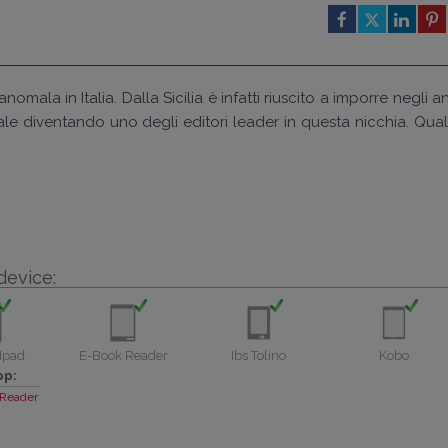
ala in Italia. Dalla Sicilia è infatti riuscito a imporre negli a
le diventando uno degli editori leader in questa nicchia. Qual
device:
Ipad
E-Book Reader
Ibs Tolino
Kobo
pp:
Reader