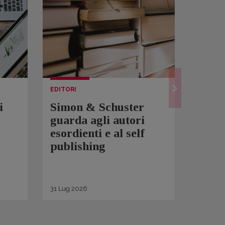
EDITORI
LETTUR
i
Simon & Schuster
Spam
guarda agli autori
Over
esordienti e al self
sono 
publishing
scrit
inqui
di ge
31
Lug
2026
30
Lug
2