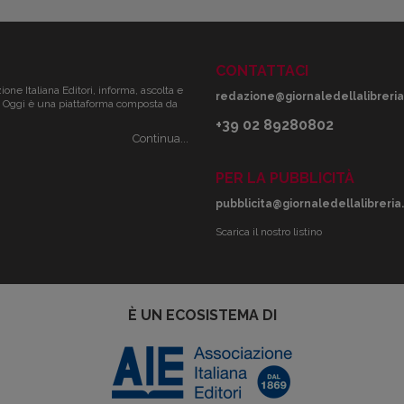
CONTATTACI
zione Italiana Editori, informa, ascolta e
redazione@giornaledellalibreria.
ale. Oggi è una piattaforma composta da
+39 02 89280802
Continua...
PER LA PUBBLICITÀ
pubblicita@giornaledellalibreria.
Scarica il nostro listino
È UN ECOSISTEMA DI