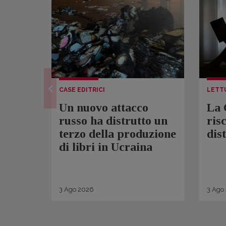
CASE EDITRICI
LETT
Un nuovo attacco
La 
russo ha distrutto un
ris
terzo della produzione
dis
di libri in Ucraina
3
Ago
2026
3
Ago