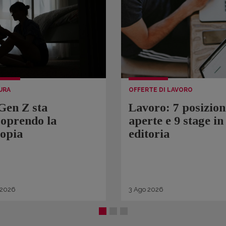
URA
OFFERTE DI LAVORO
Gen Z sta
Lavoro: 7 posizion
coprendo la
aperte e 9 stage in
topia
editoria
2026
3
Ago
2026