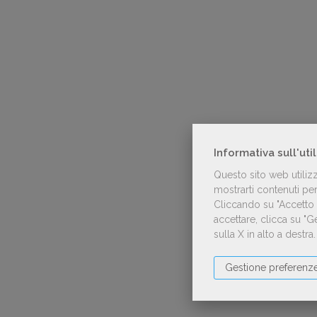
Informativa sull'uti
Questo sito web utiliz
mostrarti contenuti pers
Cliccando su "Accetto t
accettare, clicca su "
sulla X in alto a destra
Gestione preferenz