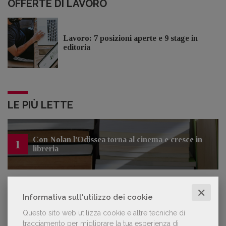
OFFERTE DI LAVORO
Lavoro: 7 posizioni aperte e 9 stage in
editoria
LE PIÙ LETTE
Con Nolan l’Odissea torna al cinema e cresce in
1
libreria
✕
Informativa sull'utilizzo dei cookie
Forse è il momento di cambiare prospettiva
2
sull’intelligenza artificiale
Questo sito web utilizza cookie e altre tecniche di
tracciamento per migliorare la tua esperienza di