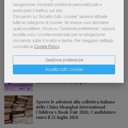
navigazione, mostrarti contenuti personalizzati e
analizzare il traffico sul sito.
Cliccando su "Accetto tutti i cookie" saranno attivate
Kobo ha rifiutato il 45% dei testi ricevuti per
3
sospetto utilizzo dell’IA
tutte le categorie di cookie.
Se invece vuoi decidere
quali accettare, clicca su "Gestione preferenze", oppure
accetta solo i cookie essenziali per la navigazione
cliccando sulla X in alto a destra.
Per maggiori dettagli,
consulta la
Cookie Policy
.
NOTIZIE DALL'AIE
Gestione preferenze
Accetto tutti i cookie
Il Premio Inge Feltrinelli apre le
candidature per la quinta edizione,
dedicata al tema della pace
Aperte le adesioni alla collettiva italiana
della China Shanghai International
Children's Book Fair 2026. Candidature
entro il 21 luglio 2026