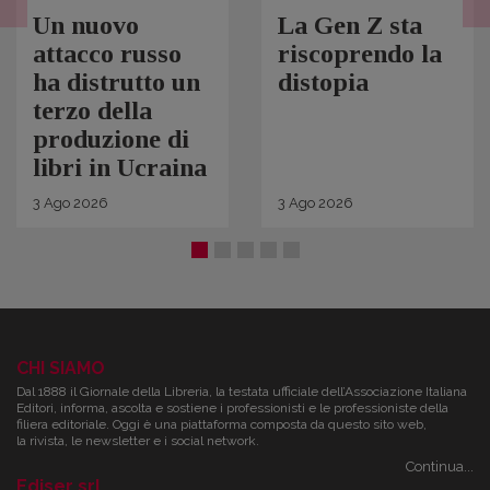
Un nuovo
La Gen Z sta
attacco russo
riscoprendo la
ha distrutto un
distopia
terzo della
produzione di
libri in Ucraina
3
Ago
2026
3
Ago
2026
CHI SIAMO
Dal 1888 il Giornale della Libreria, la testata ufficiale dell’Associazione Italiana
Editori, informa, ascolta e sostiene i professionisti e le professioniste della
filiera editoriale. Oggi è una piattaforma composta da questo sito web,
la rivista, le newsletter e i social network.
Continua...
Ediser srl