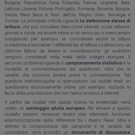
Bulgaria, Repubblica Ceca, Finlandia, Francia, Ungheria, Italia,
Lettonia, Lituania, Polonia, Portogallo, Romania, Slovenia, Spagna,
Svezia, Paesi Bassi e, fuori dall’Ue, Regno Unito, Norvegia e
Turchia. La principale criticità riguarda
la definizione stessa di
lettura
, che può includere sfere come internet, social network,
giornali e riviste, ed essere intesa in un senso più o meno ampio
(scegliendo per esempio se considerare anche le letture
scolastiche e lavorative). I differenti tipi di lettura costituiscono un
ulteriore fattore da tenere in considerazione: gli audiolibri
vengono considerati nella metà delle indagini europee. Il
secondo problema riguarda il
campionamento statistico
e la
modalità di somministrazione dei questionari, oltre che le
variabili che possono essere prese in considerazione. Tali
questioni metodologiche si ripercuotono sui risultati finali: un
questionario esclusivamente online, per esempio, esclude le
fasce della popolazione che non hanno accesso a internet.
A partire dai risultati che questa ricerca ha evidenziato verrà
creato un
sondaggio pilota europeo
. Per arrivare a questo
risultato saranno necessari diversi step intermedi, funzionali
all’armonizzazione delle differenze tra i diversi Paesi: oltre a
definire la composizione del campione e le variabili da
considerare, verrà prodotto un
documento di discussione