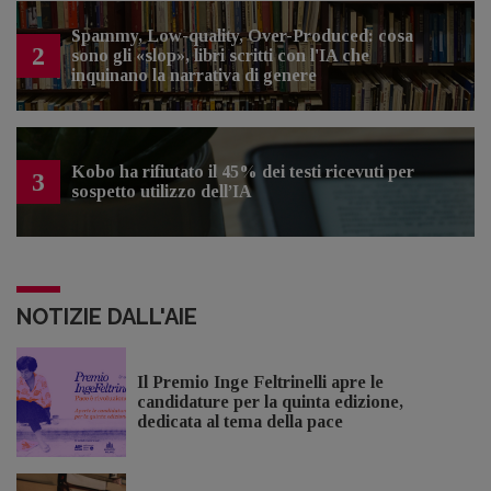
Spammy, Low-quality, Over-Produced: cosa
2
sono gli «slop», libri scritti con l'IA che
inquinano la narrativa di genere
Kobo ha rifiutato il 45% dei testi ricevuti per
3
sospetto utilizzo dell’IA
NOTIZIE DALL'AIE
Il Premio Inge Feltrinelli apre le
candidature per la quinta edizione,
dedicata al tema della pace