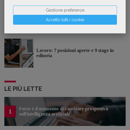
approccio d'impresa»
Gestione preferenze
Accetto tutti i cookie
OFFERTE DI LAVORO
Lavoro: 7 posizioni aperte e 9 stage in
editoria
LE PIÙ LETTE
Forse è il momento di cambiare prospettiva
1
sull’intelligenza artificiale