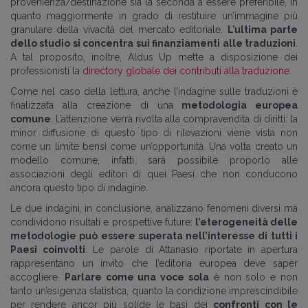
provenienza/destinazione sia la seconda a essere preferibile, in
quanto maggiormente in grado di restituire un’immagine più
granulare della vivacità del mercato editoriale.
L’ultima parte
dello studio si concentra sui finanziamenti alle traduzioni
.
A tal proposito, inoltre, Aldus Up mette a disposizione dei
professionisti la
directory globale dei contributi alla traduzione
.
Come nel caso della lettura, anche l’indagine sulle traduzioni è
finalizzata alla creazione di una
metodologia europea
comune
. L’attenzione verrà rivolta alla compravendita di diritti: la
minor diffusione di questo tipo di rilevazioni viene vista non
come un limite bensì come un’opportunità. Una volta creato un
modello comune, infatti, sarà possibile proporlo alle
associazioni degli editori di quei Paesi che non conducono
ancora questo tipo di indagine.
Le due indagini, in conclusione, analizzano fenomeni diversi ma
condividono risultati e prospettive future:
l’eterogeneità delle
metodologie può essere superata nell’interesse di tutti i
Paesi coinvolti
. Le parole di Attanasio riportate in apertura
rappresentano un invito che l’editoria europea deve saper
accogliere.
Parlare come una voce sola
è non solo e non
tanto un’esigenza statistica, quanto la condizione imprescindibile
per rendere ancor più solide le basi dei
confronti con le