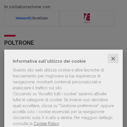
In collaborazione con
POLTRONE
✕
Informativa sull'utilizzo dei cookie
Laura Ballestra confermata presidente
dell’Associazione Italiana Biblioteche
Questo sito web utilizza cookie e altre tecniche di
tracciamento per migliorare la tua esperienza di
navigazione, mostrarti contenuti personalizzati e
analizzare il traffico sul sito.
Cliccando su "Accetto tutti i cookie" saranno attivate
GDL TV
tutte le categorie di cookie.
Se invece vuoi decidere
quali accettare, clicca su "Gestione preferenze", oppure
accetta solo i cookie essenziali per la navigazione
Lorenzo Armando (gruppo Piccoli editori
cliccando sulla X in alto a destra.
Per maggiori dettagli,
AIE): «Lavoriamo per tutelare chi, anche
consulta la
Cookie Policy
.
su piccola scala, opera con un vero