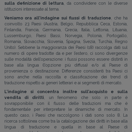
sulla definizione di lettura
, da condividere con le diverse
istituzioni interessate al tema.
Veniamo ora all’indagine sui flussi di traduzione
, che ha
coinvolto 23 Paesi (Austria, Belgio, Repubblica Ceca, Estonia,
Finlandia, Francia, Germania, Grecia, Italia, Lettonia, Lituania,
Lussemburgo, Paesi Bassi, Norvegia, Polonia, Portogallo,
Romania, Slovacchia, Slovenia, Spagna, Svezia, Turchia, Regno
Unito). Sebbene la maggioranza dei Paesi (18) raccolga dati sul
numero di opere tradotte da e per l’estero, ci sono divergenze
sulle modalità dell’operazione: i flussi possono essere distinti in
base alla lingua (l’opzione più diffusa) e/o al Paese di
provenienza o destinazione. Differenze consistenti tra Paesi ci
sono anche nella raccolta e classificazione dei trend di
traduzione rispetto ai generi letterari e ai segmenti di mercato.
L’indagine si concentra inoltre sull’acquisto e sulla
vendita di diritti
, un fenomeno che solo in parte è
sovrapponibile con il flusso delle traduzioni ma che è
fondamentale per interpretare le dinamiche di mercato. In
questo caso, i Paesi che raccolgono i dati sono solo 8. La
ricerca sottolinea come tra la catalogazione dei diritti in base alla
lingua di traduzione e quella in base al Paese di