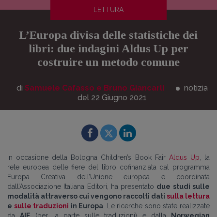
LETTURA
L’Europa divisa delle statistiche dei
libri: due indagini Aldus Up per
costruire un metodo comune
di
Samuele Cafasso e Bruno Giancarli
notizia
del 22
Giugno
2021
In occasione della Bologna Children’s Book Fair
Aldus Up
, la
rete europea delle fiere del libro cofinanziata dal programma
Europa Creativa dell’Unione europea e coordinata
dall’Associazione Italiana Editori, ha presentato
due studi sulle
modalità attraverso cui vengono raccolti dati
sulla lettura
e
sulle traduzioni
in Europa
. Le ricerche sono state realizzate
da
AIE
(per la parte sulle traduzioni) e dalla
Norwegian