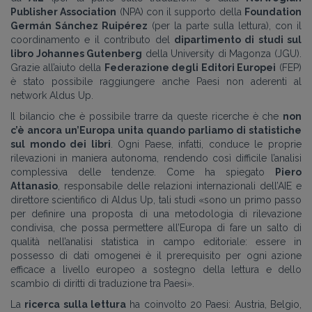
Publisher Association
(NPA) con il supporto della
Foundation
Germán Sánchez Ruipérez
(per la parte sulla lettura), con il
coordinamento e il contributo del
dipartimento di studi sul
libro Johannes Gutenberg
della University di Magonza (JGU).
Grazie all’aiuto della
Federazione degli Editori Europei
(FEP)
è stato possibile raggiungere anche Paesi non aderenti al
network Aldus Up.
Il bilancio che è possibile trarre da queste ricerche è che
non
c’è ancora un’Europa unita quando parliamo di statistiche
sul mondo dei libri
. Ogni Paese, infatti, conduce le proprie
rilevazioni in maniera autonoma, rendendo così difficile l’analisi
complessiva delle tendenze. Come ha spiegato
Piero
Attanasio
, responsabile delle relazioni internazionali dell’AIE e
direttore scientifico di Aldus Up, tali studi «sono un primo passo
per definire una proposta di una metodologia di rilevazione
condivisa, che possa permettere all’Europa di fare un salto di
qualità nell’analisi statistica in campo editoriale: essere in
possesso di dati omogenei è il prerequisito per ogni azione
efficace a livello europeo a sostegno della lettura e dello
scambio di diritti di traduzione tra Paesi».
La
ricerca sulla lettura
ha coinvolto 20 Paesi: Austria, Belgio,