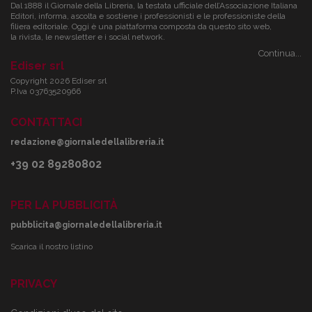
Dal 1888 il Giornale della Libreria, la testata ufficiale dell’Associazione Italiana
Editori, informa, ascolta e sostiene i professionisti e le professioniste della
filiera editoriale. Oggi è una piattaforma composta da questo sito web,
la rivista, le newsletter e i social network.
Continua...
Ediser srl
Copyright 2026 Ediser srl
P.Iva 03763520966
CONTATTACI
redazione@giornaledellalibreria.it
+39 02 89280802
PER LA PUBBLICITÀ
pubblicita@giornaledellalibreria.it
Scarica il nostro listino
PRIVACY