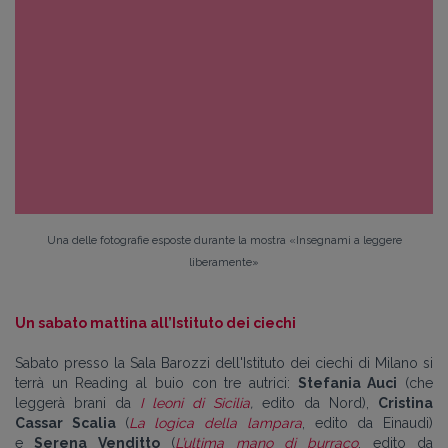
Una delle fotografie esposte durante la mostra «Insegnami a leggere
liberamente»
Un sabato mattina all’Istituto dei ciechi
Sabato presso la Sala Barozzi dell'Istituto dei ciechi di Milano si
terrà un Reading al buio con tre autrici:
Stefania Auci
(che
leggerà brani da
I leoni di Sicilia
,
edito da Nord),
Cristina
Cassar Scalia
(
La logica della lampara
, edito da Einaudi)
e
Serena Venditto
(
L’ultima mano di burraco
, edito da