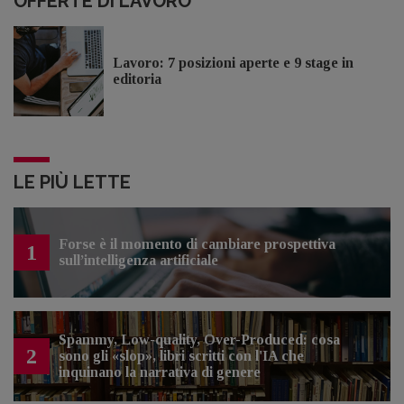
OFFERTE DI LAVORO
Lavoro: 7 posizioni aperte e 9 stage in
editoria
LE PIÙ LETTE
Forse è il momento di cambiare prospettiva
1
sull’intelligenza artificiale
Spammy, Low-quality, Over-Produced: cosa
2
sono gli «slop», libri scritti con l'IA che
inquinano la narrativa di genere