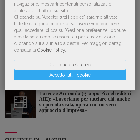
navigazione, mostrarti contenuti personalizzati e
analizzare il traffico sul sito.
POLTRONE
Cliccando su "Accetto tutti i cookie" saranno attivate
tutte le categorie di cookie.
Se invece vuoi decidere
quali accettare, clicca su "Gestione preferenze", oppure
Laura Ballestra confermata presidente
accetta solo i cookie essenziali per la navigazione
dell’Associazione Italiana Biblioteche
cliccando sulla X in alto a destra.
Per maggiori dettagli,
consulta la
Cookie Policy
.
Gestione preferenze
Accetto tutti i cookie
GDL TV
Lorenzo Armando (gruppo Piccoli editori
AIE): «Lavoriamo per tutelare chi, anche
su piccola scala, opera con un vero
approccio d'impresa»