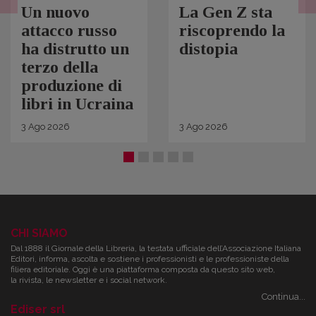
Un nuovo
La Gen Z sta
attacco russo
riscoprendo la
ha distrutto un
distopia
terzo della
produzione di
libri in Ucraina
3
Ago
2026
3
Ago
2026
CHI SIAMO
Dal 1888 il Giornale della Libreria, la testata ufficiale dell’Associazione Italiana
Editori, informa, ascolta e sostiene i professionisti e le professioniste della
filiera editoriale. Oggi è una piattaforma composta da questo sito web,
la rivista, le newsletter e i social network.
Continua...
Ediser srl