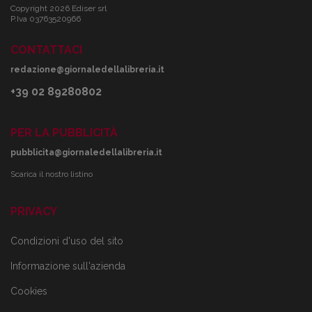
Copyright 2026 Ediser srl
P.Iva 03763520966
CONTATTACI
redazione@giornaledellalibreria.it
+39 02 89280802
PER LA PUBBLICITÀ
pubblicita@giornaledellalibreria.it
Scarica il nostro listino
PRIVACY
Condizioni d'uso del sito
Informazione sull'azienda
Cookies