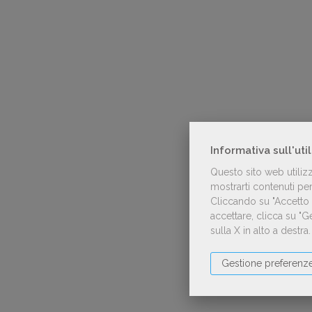
Informativa sull'uti
Questo sito web utiliz
mostrarti contenuti pers
Cliccando su "Accetto t
accettare, clicca su "
sulla X in alto a destra
Gestione preferenz