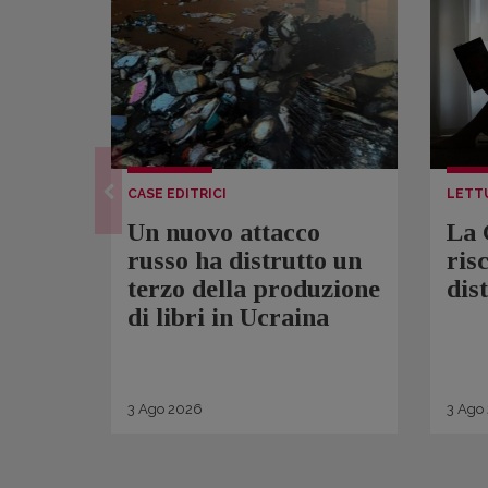
CASE EDITRICI
LETT
Un nuovo attacco
La 
russo ha distrutto un
ris
terzo della produzione
dis
di libri in Ucraina
3
Ago
2026
3
Ago