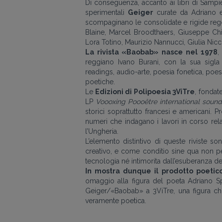
Di conseguenza, accanto ai libri di Sampi
sperimentali
Geiger
curate da Adriano e
scompaginano le consolidate e rigide regole
Blaine, Marcel Broodthaers, Giuseppe Chi
Lora Totino, Maurizio Nannucci, Giulia Nicc
La rivista «Baobab» nasce nel 1978
,
reggiano Ivano Burani, con la sua sigla 
readings, audio-arte, poesia fonetica, poe
poetiche.
Le
Edizioni di Polipoesia 3ViTre
, fondat
LP
Voooxing Poooêtre international soun
storici soprattutto francesi e americani.
numeri che indagano i lavori in corso relaz
l’Ungheria.
L’elemento distintivo di queste riviste 
creativo, e come conditio sine qua non p
tecnologia né intimorita dall’esuberanza del
In mostra dunque il prodotto poetic
omaggio alla figura del poeta Adriano Spa
Geiger/«Baobab» a 3ViTre, una figura chia
veramente poetica.