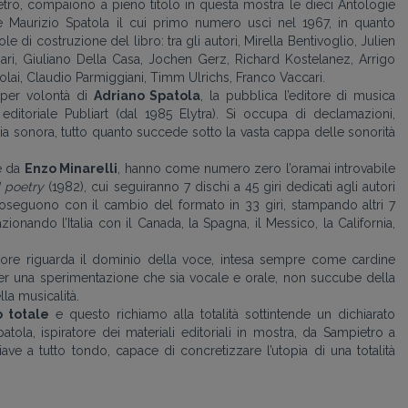
etro, compaiono a pieno titolo in questa mostra le dieci Antologie
 Maurizio Spatola il cui primo numero uscì nel 1967, in quanto
 di costruzione del libro: tra gli autori, Mirella Bentivoglio, Julien
ari, Giuliano Della Casa, Jochen Gerz, Richard Kostelanez, Arrigo
olai, Claudio Parmiggiani, Timm Ulrichs, Franco Vaccari.
 per volontà di
Adriano Spatola
, la pubblica l’editore di musica
editoriale Publiart (dal 1985 Elytra). Si occupa di declamazioni,
sia sonora, tutto quanto succede sotto la vasta cappa delle sonorità
e da
Enzo Minarelli
, hanno come numero zero l’oramai introvabile
d poetry
(1982), cui seguiranno 7 dischi a 45 giri dedicati agli autori
 Proseguono con il cambio del formato in 33 giri, stampando altri 7
ionando l’Italia con il Canada, la Spagna, il Messico, la California,
sonore riguarda il dominio della voce, intesa sempre come cardine
er una sperimentazione che sia vocale e orale, non succube della
la musicalità.
o totale
e questo richiamo alla totalità sottintende un dichiarato
tola, ispiratore dei materiali editoriali in mostra, da Sampietro a
ve a tutto tondo, capace di concretizzare l’utopia di una totalità