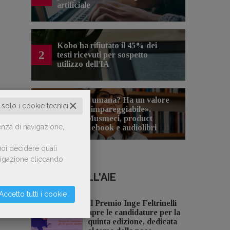
artificiale
Kobo ha rifiutato il 45% dei
2
testi ricevuti per sospetto
utilizzo dell’IA
«La voce umana? Ha un valore
✕
o solo i cookie tecnici
aggiunto impareggiabile».
3
Simona Musmeci, product
enza di navigazione,
manager ebook e audiolibri
oi decidere quali
avigazione cliccando
NOTIZIE DALL'AIE
Accetto tutti i cookie
Il Premio Inge Feltrinelli
apre le candidature per la
quinta edizione, dedicata