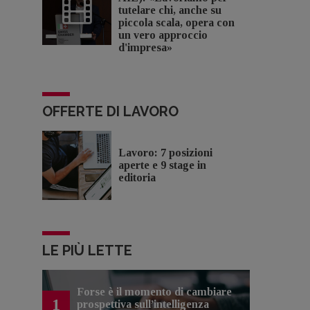
tutelare chi, anche su
piccola scala, opera con
un vero approccio
d'impresa»
OFFERTE DI LAVORO
Lavoro: 7 posizioni
aperte e 9 stage in
editoria
LE PIÙ LETTE
Forse è il momento di cambiare
1
prospettiva sull’intelligenza