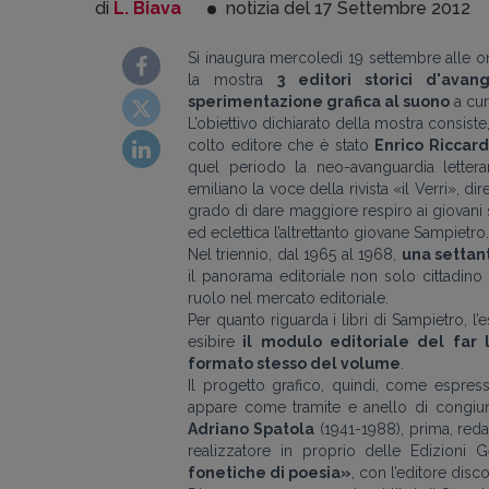
di
L. Biava
notizia del 17
Settembre
2012
Si inaugura mercoledì 19 settembre alle o
la mostra
3 editori storici d'ava
sperimentazione grafica al suono
a cur
L’obiettivo dichiarato della mostra consiste,
colto editore che è stato
Enrico Riccar
quel periodo la neo-avanguardia letterar
emiliano la voce della rivista «il Verri», d
grado di dare maggiore respiro ai giovani sc
ed eclettica l’altrettanto giovane Sampietro.
Nel triennio, dal 1965 al 1968,
una settant
il panorama editoriale non solo cittadino
ruolo nel mercato editoriale.
Per quanto riguarda i libri di Sampietro, l’
esibire
il modulo editoriale del far l
formato stesso del volume
.
Il progetto grafico, quindi, come espres
appare come tramite e anello di congiunz
Adriano Spatola
(1941-1988), prima, reda
realizzatore in proprio delle Edizioni G
fonetiche di poesia»
, con l’editore disc