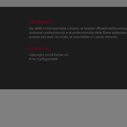
CHI SIAMO
Dal 1888 il Giornale della Libreria, la testata ufficiale dell’Associa
sostiene i professionisti e le professioniste della filiera editori
questo sito web, la rivista, le newsletter e i social network.
Ediser srl
Copyright 2026 Ediser srl
P.Iva 03763520966