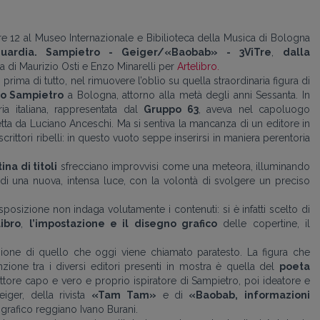
re 12 al Museo Internazionale e Bibilioteca della Musica di Bologna
nguardia. Sampietro - Geiger/«Baobab» - 3ViTre
,
dalla
a di Maurizio Osti e Enzo Minarelli per
Artelibro.
 prima di tutto, nel rimuovere l’oblìo su quella straordinaria figura di
do Sampietro
a Bologna, attorno alla metà degli anni Sessanta. In
ia italiana, rappresentata dal
Gruppo 63
, aveva nel capoluogo
iretta da Luciano Anceschi. Ma si sentiva la mancanza di un editore in
rittori ribelli: in questo vuoto seppe inserirsi in maniera perentoria
ina di titoli
sfrecciano improvvisi come una meteora, illuminando
 di una nuova, intensa luce, con la volontà di svolgere un preciso
esposizione non indaga volutamente i contenuti: si è infatti scelto di
ibro
,
l’impostazione e il disegno grafico
delle copertine, il
sione di quello che oggi viene chiamato paratesto. La figura che
ione tra i diversi editori presenti in mostra è quella del
poeta
ttore capo e vero e proprio ispiratore di Sampietro, poi ideatore e
eiger, della rivista
«Tam Tam»
e di
«Baobab,
informazioni
ografico reggiano Ivano Burani.