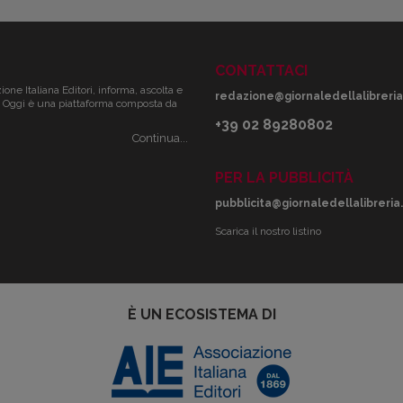
CONTATTACI
zione Italiana Editori, informa, ascolta e
redazione@giornaledellalibreria.
ale. Oggi è una piattaforma composta da
+39 02 89280802
Continua...
PER LA PUBBLICITÀ
pubblicita@giornaledellalibreria.
Scarica il nostro listino
È UN ECOSISTEMA DI