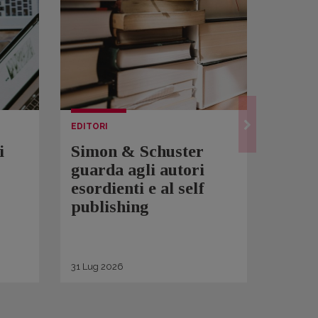
EDITORI
LETTUR
i
Simon & Schuster
Spam
guarda agli autori
Over
esordienti e al self
sono 
publishing
scrit
inqui
di ge
31
Lug
2026
30
Lug
2