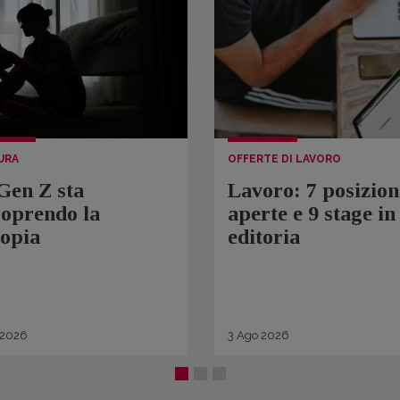
URA
OFFERTE DI LAVORO
Gen Z sta
Lavoro: 7 posizion
coprendo la
aperte e 9 stage in
topia
editoria
2026
3
Ago
2026