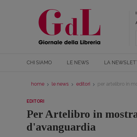
CHI SIAMO
LE NEWS
LA NEWSLET
home
le news
editori
per artelibro in m
EDITORI
Per Artelibro in mostra 
d'avanguardia