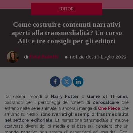
EDITORI
Come costruire contenuti narrativi
aperti alla transmedialità? Un corso
AIE e tre consigli per gli editori
di
Elisa Buletti
notizia del 10
Luglio
2023
Dai celebri mondi di
Harry Potter
o
Game of Thrones
,
passando per i personaggi dei fumetti di
Zerocalcare
che
entrano nelle serie animate, o ancora i manga di
One Piece
che
arrivano su Netflix,
sono svariati gli esempi di transmedialità
nel settore editoriale
. La narrazione transmediale
si muove
attraverso diversi tipi di media e
si basa sul pensiero che un
mondo narrativo non smetta di espandersi ed esaurirsi. Ogni