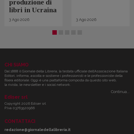
produzione di
libri in Ucraina
3
Ago
2026
3
Ago
2026
CHI SIAMO
Dal 1888 il Giornale della Libreria, la testata ufficiale dell’Associazione Italiana
Editori, informa, ascolta e sostiene i professionisti e le professioniste della
filiera editoriale. Oggi è una piattaforma composta da questo sito web,
la rivista, le newsletter e i social network.
Continua...
Ediser srl
Copyright 2026 Ediser srl
P.Iva 03763520966
CONTATTACI
redazione@giornaledellalibreria.it