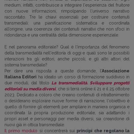
medium, infatti,
contribuisce a integrare l'esperienza del fruitore
con nuove informazioni, rimpolpando l'universo narrativo
raccontato. Tre le chiavi essenziali per costruire contenuti
transmediali: una pianificazione sistematica e coordinata
all’origine, una coerenza dei contenuti narrativi che non sfoci in
ridondanza e una centralità della dimensione esperienziale.
E nel panorama editoriale? Qual è l'importanza del fenomeno
della transmedialità nell'editoria di oggi e quali sono le possibili
interazioni tra gli editori, anche piccoli, e gli altri attori del
sistema transmediale?
Per dare una risposta a queste domande, l’
Associazione
Italiana Editori
ha ideato un corso di formazione suddiviso in
due moduli, dal titolo
La transmedialità. Sviluppare progetti
editoriali su media diversi
, che si terrà online il 21 e il 25 ottobre
2023. Dedicato a coloro che creano contenuti di intrattenimento
o desiderano esplorare nuove forme di narrazione, l'obiettivo è
quello di fornire
gli elementi per ampliare in maniera organica e
coordinata la propria produzione editoriale, sia adattando i
propri asset e personaggi per media diversi, sia creandone di
nuovi già in ottica transmediale.
Il primo modulo
si concentrerà sui
principi che regolano la