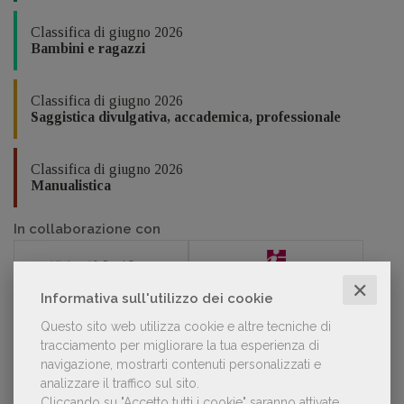
Classifica di giugno 2026
Bambini e ragazzi
Classifica di giugno 2026
Saggistica divulgativa, accademica, professionale
Classifica di giugno 2026
Manualistica
In collaborazione con
✕
Informativa sull'utilizzo dei cookie
Questo sito web utilizza cookie e altre tecniche di
POLTRONE
tracciamento per migliorare la tua esperienza di
navigazione, mostrarti contenuti personalizzati e
analizzare il traffico sul sito.
Cliccando su "Accetto tutti i cookie" saranno attivate