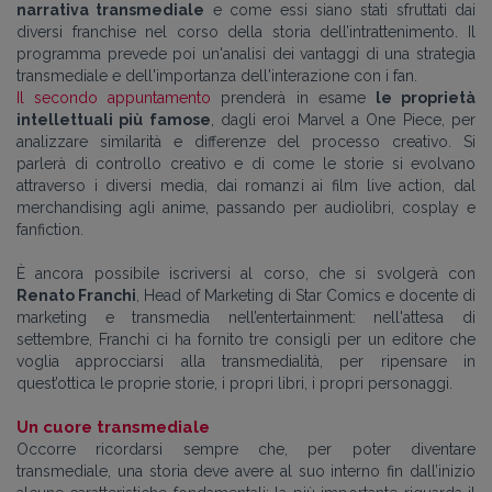
narrativa transmediale
e come essi siano stati sfruttati dai
diversi franchise nel corso della storia dell’intrattenimento. Il
programma prevede poi un'analisi dei vantaggi di una strategia
transmediale e dell'importanza dell'interazione con i fan.
Il secondo appuntamento
prenderà in esame
le proprietà
intellettuali più famose
, dagli eroi Marvel a One Piece, per
analizzare similarità e differenze del processo creativo. Si
parlerà di controllo creativo e di come le storie si evolvano
attraverso i diversi media, dai romanzi ai film live action, dal
merchandising agli anime, passando per audiolibri, cosplay e
fanfiction.
È ancora possibile iscriversi al corso, che si svolgerà con
Renato Franchi
, Head of Marketing di Star Comics e docente di
marketing e transmedia nell’entertainment: nell'attesa di
settembre, Franchi ci ha fornito tre consigli per un editore che
voglia approcciarsi alla transmedialità, per ripensare in
quest’ottica le proprie storie, i propri libri, i propri personaggi.
Un cuore transmediale
Occorre ricordarsi sempre che, per poter diventare
transmediale, una storia deve avere al suo interno fin dall’inizio