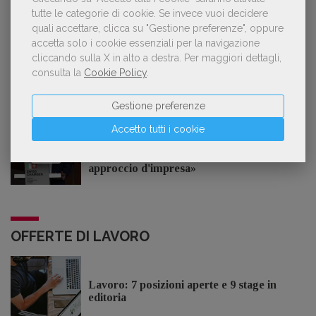
Laura Ballestra confermata presidente
dell’Associazione Italiana Biblioteche
tutte le categorie di cookie.
Se invece vuoi decidere
quali accettare, clicca su "Gestione preferenze", oppure
accetta solo i cookie essenziali per la navigazione
cliccando sulla X in alto a destra.
Per maggiori dettagli,
consulta la
Cookie Policy
.
GDL TV
Gestione preferenze
Accetto tutti i cookie
Lorenzo Armando (gruppo Piccoli editori
AIE): «Lavoriamo per tutelare chi, anche
su piccola scala, opera con un vero
approccio d'impresa»
OFFERTE DI LAVORO
Lavoro: 7 posizioni aperte e 9 stage in
editoria