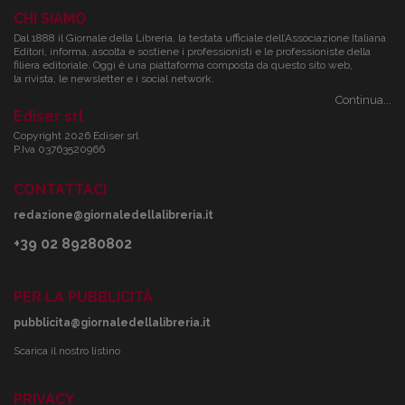
CHI SIAMO
Dal 1888 il Giornale della Libreria, la testata ufficiale dell’Associazione Italiana
Editori, informa, ascolta e sostiene i professionisti e le professioniste della
filiera editoriale. Oggi è una piattaforma composta da questo sito web,
la rivista, le newsletter e i social network.
Continua...
Ediser srl
Copyright 2026 Ediser srl
P.Iva 03763520966
CONTATTACI
redazione@giornaledellalibreria.it
+39 02 89280802
PER LA PUBBLICITÀ
pubblicita@giornaledellalibreria.it
Scarica il nostro listino
PRIVACY