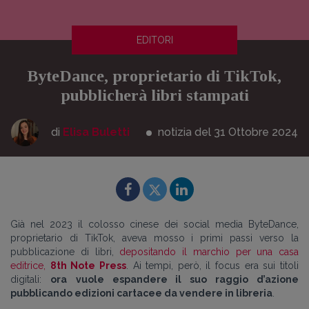
EDITORI
ByteDance, proprietario di TikTok,
pubblicherà libri stampati
di
Elisa Buletti
notizia del 31
Ottobre
2024
Già nel 2023 il colosso cinese dei social media ByteDance,
proprietario di TikTok, aveva mosso i primi passi verso la
pubblicazione di libri,
depositando il marchio per una casa
editrice,
8th Note Press
. Ai tempi, però, il focus era sui titoli
digitali:
ora
vuole espandere il suo raggio d’azione
pubblicando edizioni cartacee da vendere in libreria
.