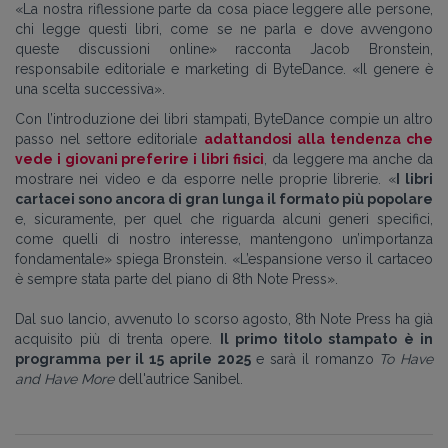
«La nostra riflessione parte da cosa piace leggere alle persone,
chi legge questi libri, come se ne parla e dove avvengono
queste discussioni online» racconta Jacob Bronstein,
responsabile editoriale e marketing di ByteDance. «Il genere è
una scelta successiva».
Con l’introduzione dei libri stampati, ByteDance compie un altro
passo nel settore editoriale
adattandosi alla tendenza che
vede i giovani preferire i libri fisici
, da leggere ma anche da
mostrare nei video e da esporre nelle proprie librerie. «
I libri
cartacei sono ancora di gran lunga il formato più popolare
e, sicuramente, per quel che riguarda alcuni generi specifici,
come quelli di nostro interesse, mantengono un’importanza
fondamentale» spiega Bronstein. «L’espansione verso il cartaceo
è sempre stata parte del piano di 8th Note Press».
Dal suo lancio, avvenuto lo scorso agosto, 8th Note Press ha già
acquisito più di trenta opere.
Il primo titolo stampato è in
programma per il 15 aprile 2025
e sarà il romanzo
To Have
and Have More
dell'autrice
Sanibel
.