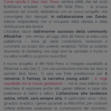
Come riporta il
New York Times
, sembra infatti che nel 2025
ByteDance amplierà
–
tramite 8th Note Press – la propria
presenza nel mondo dell’editoria con un nuovo progetto che
coinvolgerà libri stampati,
in collaborazione con Zando
,
editore indipendente che si occuperà della stampa e della
distribuzione alle librerie.
L'iniziativa nasce
dall’enorme successo della community
#BookTok
– che «firma», ad oggi, oltre 38 milioni di video sulla
piattaforma –, dove gli utenti condividono recensioni e
commenti sui propri libri preferiti, rendendo TikTok un potente
strumento di marketing che negli anni ha cambiato il modo in
cui lettori e lettrici scoprono nuovi titoli.
Il nuovo progetto di 8th Note Press si rivolgerà soprattutto ai
Millennial e alla Gen Z, con una produzione prevista dai dieci ai
quindici titoli l’anno. Ci sarà una forte predilezione per
il
romance, il fantasy, la narrativa young adult
–
in voga
soprattutto tra le nuove generazioni
–, ma la casa editrice non
mancherà di esplorare anche altri generi letterari in base alle
preferenze di lettori e lettrici.
L’attenzione alle tendenze
online, infatti, sarà sempre alta
, in particolare verso i titoli,
gli autori, le autrici, i generi più amati su #BookTok, per costruire
l’offerta editoriale cavalcando le conversazioni del momento.