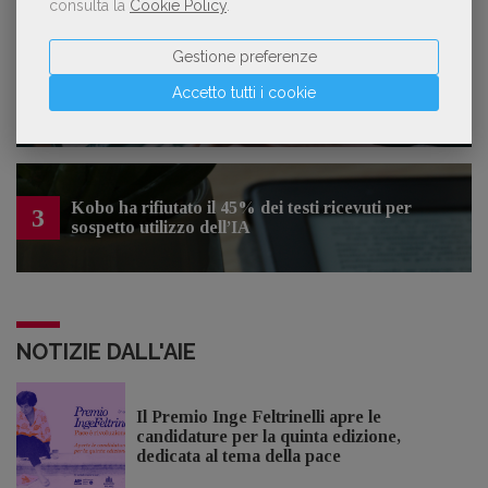
consulta la
Cookie Policy
.
Gestione preferenze
Forse è il momento di cambiare prospettiva
2
Accetto tutti i cookie
sull’intelligenza artificiale
Kobo ha rifiutato il 45% dei testi ricevuti per
3
sospetto utilizzo dell’IA
NOTIZIE DALL'AIE
Il Premio Inge Feltrinelli apre le
candidature per la quinta edizione,
dedicata al tema della pace