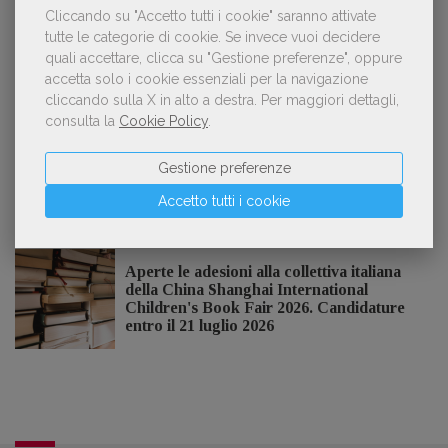
Cliccando su "Accetto tutti i cookie" saranno attivate
tutte le categorie di cookie.
Se invece vuoi decidere
quali accettare, clicca su "Gestione preferenze", oppure
accetta solo i cookie essenziali per la navigazione
cliccando sulla X in alto a destra.
Per maggiori dettagli,
NOTIZIE DALL'AIE
consulta la
Cookie Policy
.
Il Premio Inge Feltrinelli apre le
Gestione preferenze
candidature per la quinta edizione,
Accetto tutti i cookie
dedicata al tema della pace
Aperte le adesioni alla collettiva italiana
della China Shanghai International
Children's Book Fair 2026. Candidature
entro il 21 luglio 2026