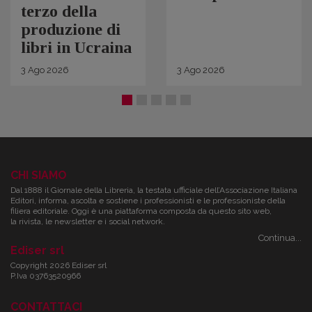
terzo della
produzione di
libri in Ucraina
3
Ago
2026
3
Ago
2026
CHI SIAMO
Dal 1888 il Giornale della Libreria, la testata ufficiale dell’Associazione Italiana
Editori, informa, ascolta e sostiene i professionisti e le professioniste della
filiera editoriale. Oggi è una piattaforma composta da questo sito web,
la rivista, le newsletter e i social network.
Continua...
Ediser srl
Copyright 2026 Ediser srl
P.Iva 03763520966
CONTATTACI