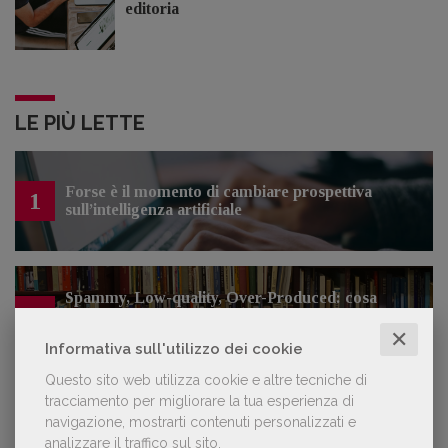
editoria
LE PIÙ LETTE
Forse è il momento di cambiare prospettiva
1
sull’intelligenza artificiale
Spammy, Low-quality, Over-Produced: cosa
2
sono gli «slop», libri scritti con l'IA che
inquinano la narrativa di genere
✕
Informativa sull'utilizzo dei cookie
Questo sito web utilizza cookie e altre tecniche di
tracciamento per migliorare la tua esperienza di
Kobo ha rifiutato il 45% dei testi ricevuti per
navigazione, mostrarti contenuti personalizzati e
3
sospetto utilizzo dell’IA
analizzare il traffico sul sito.