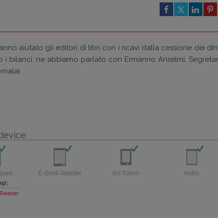
nno aiutato gli editori di libri con i ricavi dalla cessione dei dirit
o i bilanci. ne abbiamo parlato con Ermanno Anselmi, Segretar
rnalai.
device:
Ipad
E-Book Reader
Ibs Tolino
Kobo
pp:
Reader