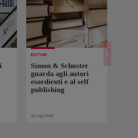
EDITORI
LETTUR
i
Simon & Schuster
Spam
guarda agli autori
Over
esordienti e al self
sono 
publishing
scrit
inqui
di ge
31
Lug
2026
30
Lug
2