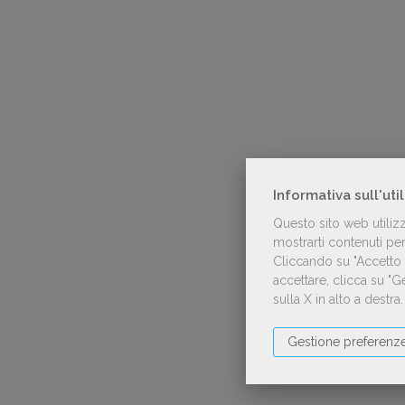
Informativa sull'uti
Questo sito web utiliz
mostrarti contenuti pers
Cliccando su "Accetto t
accettare, clicca su "
sulla X in alto a destra
Gestione preferenz