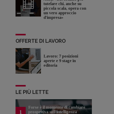
tutelare chi, anche su
piccola scala, opera con
un vero approccio
d'impresa»
OFFERTE DI LAVORO
Lavoro: 7 posizioni
aperte e 9 stage in
editoria
LE PIÙ LETTE
Forse è il momento di cambiare
1
prospettiva sull’intelligenza