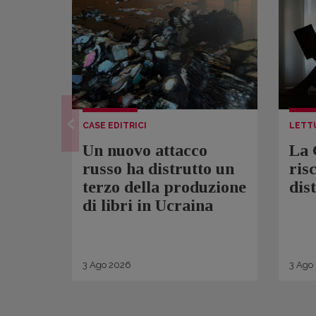
CASE EDITRICI
LETT
Un nuovo attacco
La 
russo ha distrutto un
ris
terzo della produzione
dis
di libri in Ucraina
3
Ago
2026
3
Ago