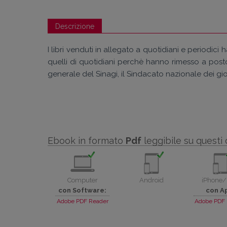
Descrizione
I libri venduti in allegato a quotidiani e periodici ha
quelli di quotidiani perchè hanno rimesso a post
generale del Sinagi, il Sindacato nazionale dei gio
Ebook in formato
Pdf
leggibile su questi 
Computer
Android
iPhone/
con Software:
con A
Adobe PDF Reader
Adobe PDF 