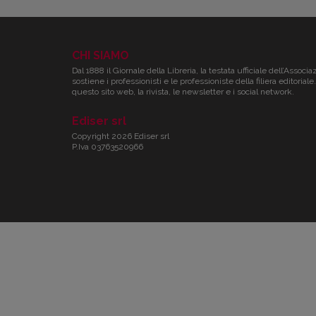
CHI SIAMO
Dal 1888 il Giornale della Libreria, la testata ufficiale dell’Associa
sostiene i professionisti e le professioniste della filiera editori
questo sito web, la rivista, le newsletter e i social network.
Ediser srl
Copyright 2026 Ediser srl
P.Iva 03763520966