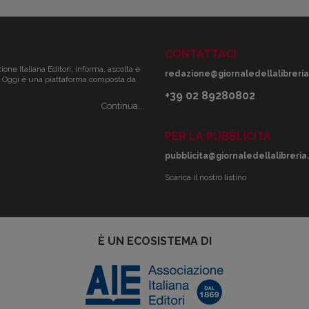
CONTATTACI
zione Italiana Editori, informa, ascolta e
redazione@giornaledellalibreria.
ale. Oggi è una piattaforma composta da
+39 02 89280802
Continua...
PER LA PUBBLICITÀ
pubblicita@giornaledellalibreria.
Scarica il nostro listino
È UN ECOSISTEMA DI