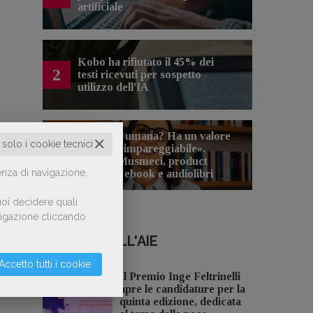
artificiale
Kobo ha rifiutato il 45% dei
2
testi ricevuti per sospetto
utilizzo dell’IA
«La voce umana? Ha un valore
✕
o solo i cookie tecnici
aggiunto impareggiabile».
3
Simona Musmeci, product
enza di navigazione,
manager ebook e audiolibri
oi decidere quali
avigazione cliccando
NOTIZIE DALL'AIE
Accetto tutti i cookie
Il Premio Inge Feltrinelli
apre le candidature per la
quinta edizione, dedicata