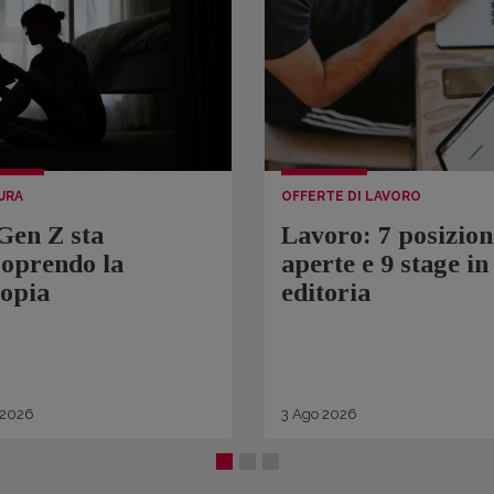
URA
OFFERTE DI LAVORO
Gen Z sta
Lavoro: 7 posizion
coprendo la
aperte e 9 stage in
topia
editoria
2026
3
Ago
2026