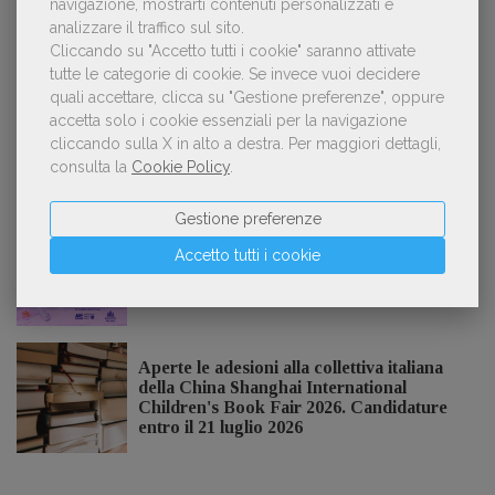
navigazione, mostrarti contenuti personalizzati e
analizzare il traffico sul sito.
Kobo ha rifiutato il 45% dei testi ricevuti per
3
Cliccando su "Accetto tutti i cookie" saranno attivate
sospetto utilizzo dell’IA
tutte le categorie di cookie.
Se invece vuoi decidere
quali accettare, clicca su "Gestione preferenze", oppure
accetta solo i cookie essenziali per la navigazione
cliccando sulla X in alto a destra.
Per maggiori dettagli,
consulta la
Cookie Policy
.
NOTIZIE DALL'AIE
Gestione preferenze
Il Premio Inge Feltrinelli apre le
Accetto tutti i cookie
candidature per la quinta edizione,
dedicata al tema della pace
Aperte le adesioni alla collettiva italiana
della China Shanghai International
Children's Book Fair 2026. Candidature
entro il 21 luglio 2026