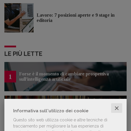
Lavoro: 7 posizioni aperte e 9 stage in
editoria
LE PIÙ LETTE
Forse è il momento di cambiare prospettiva
1
sull’intelligenza artificiale
Spammy, Low-quality, Over-Produced: cosa
✕
2
sono gli «slop», libri scritti con l'IA che
Informativa sull'utilizzo dei cookie
inquinano la narrativa di genere
Questo sito web utilizza cookie e altre tecniche di
tracciamento per migliorare la tua esperienza di