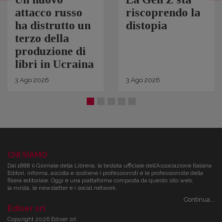
attacco russo
riscoprendo la
ha distrutto un
distopia
terzo della
produzione di
libri in Ucraina
3
Ago
2026
3
Ago
2026
CHI SIAMO
Dal 1888 il Giornale della Libreria, la testata ufficiale dell’Associazione Italiana
Editori, informa, ascolta e sostiene i professionisti e le professioniste della
filiera editoriale. Oggi è una piattaforma composta da questo sito web,
la rivista, le newsletter e i social network.
Continua...
Ediser srl
Copyright 2026 Ediser srl