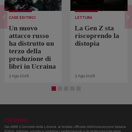
CASE EDITRICI
LETTURA
Un nuovo
La Gen Z sta
attacco russo
riscoprendo la
ha distrutto un
distopia
terzo della
produzione di
libri in Ucraina
3
Ago
2026
3
Ago
2026
CHI SIAMO
Dal 1888 il Giornale della Libreria, la testata ufficiale dell’Associazione Italiana
Editori, informa, ascolta e sostiene i professionisti e le professioniste della