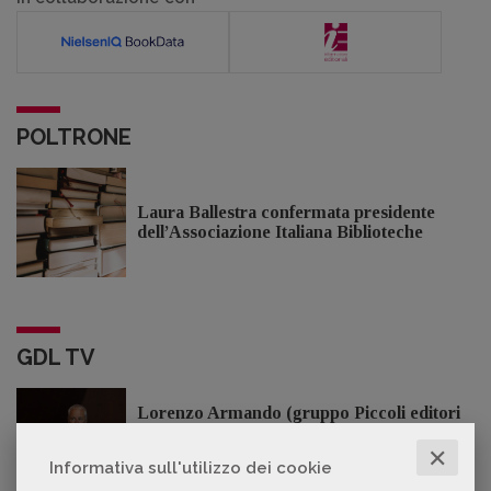
POLTRONE
Laura Ballestra confermata presidente
dell’Associazione Italiana Biblioteche
GDL TV
Lorenzo Armando (gruppo Piccoli editori
AIE): «Lavoriamo per tutelare chi, anche
su piccola scala, opera con un vero
✕
Informativa sull'utilizzo dei cookie
approccio d'impresa»