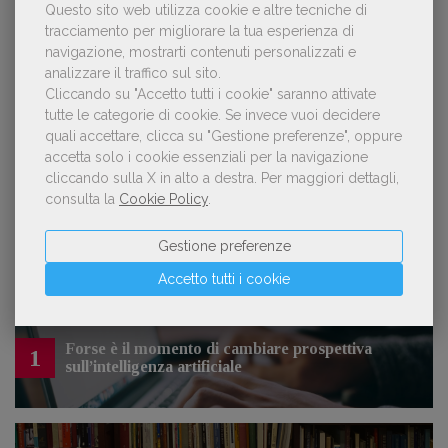
Questo sito web utilizza cookie e altre tecniche di
tracciamento per migliorare la tua esperienza di
navigazione, mostrarti contenuti personalizzati e
analizzare il traffico sul sito.
OFFERTE DI LAVORO
Cliccando su "Accetto tutti i cookie" saranno attivate
tutte le categorie di cookie.
Se invece vuoi decidere
quali accettare, clicca su "Gestione preferenze", oppure
Lavoro: 7 posizioni aperte e 9 stage in
accetta solo i cookie essenziali per la navigazione
editoria
cliccando sulla X in alto a destra.
Per maggiori dettagli,
consulta la
Cookie Policy
.
Gestione preferenze
LE PIÙ LETTE
Accetto tutti i cookie
Forse è il momento di cambiare prospettiva
1
sull’intelligenza artificiale