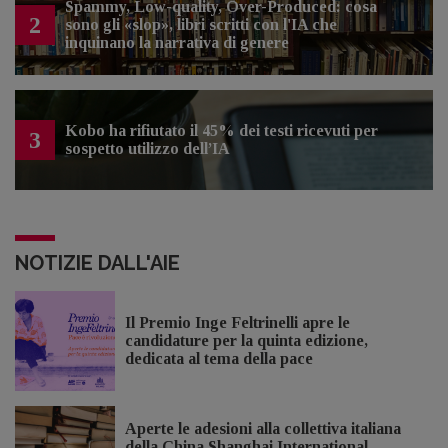
Spammy, Low-quality, Over-Produced: cosa
2
sono gli «slop», libri scritti con l'IA che
inquinano la narrativa di genere
Kobo ha rifiutato il 45% dei testi ricevuti per
3
sospetto utilizzo dell’IA
NOTIZIE DALL'AIE
Il Premio Inge Feltrinelli apre le
candidature per la quinta edizione,
dedicata al tema della pace
Aperte le adesioni alla collettiva italiana
della China Shanghai International