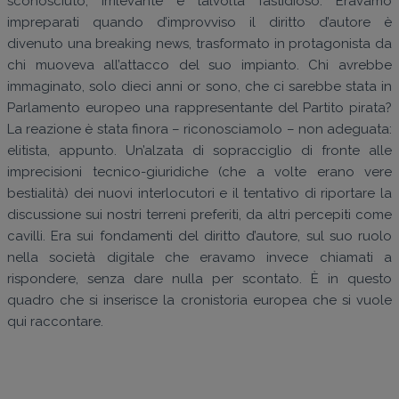
sconosciuto, irrilevante e talvolta fastidioso. Eravamo
impreparati quando d’improvviso il diritto d’autore è
divenuto una breaking news, trasformato in protagonista da
chi muoveva all’attacco del suo impianto. Chi avrebbe
immaginato, solo dieci anni or sono, che ci sarebbe stata in
Parlamento europeo una rappresentante del Partito pirata?
La reazione è stata finora – riconosciamolo – non adeguata:
elitista, appunto. Un’alzata di sopracciglio di fronte alle
imprecisioni tecnico-giuridiche (che a volte erano vere
bestialità) dei nuovi interlocutori e il tentativo di riportare la
discussione sui nostri terreni preferiti, da altri percepiti come
cavilli. Era sui fondamenti del diritto d’autore, sul suo ruolo
nella società digitale che eravamo invece chiamati a
rispondere, senza dare nulla per scontato. È in questo
quadro che si inserisce la cronistoria europea che si vuole
qui raccontare.