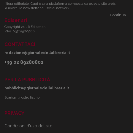
filiera editoriale. Oggi è una piattaforma composta da questo sito web,
la rivista, le newsletter e i social network.
Continua...
Ediser srl
Copyright 2026 Ediser srl
P.Iva 03763520966
CONTATTACI
redazione@giornaledellalibreria.it
+39 02 89280802
PER LA PUBBLICITÀ
pubblicita@giornaledellalibreria.it
Scarica il nostro listino
PRIVACY
Condizioni d'uso del sito