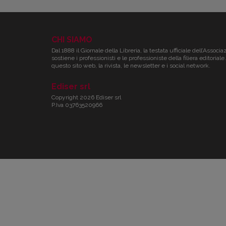
CHI SIAMO
Dal 1888 il Giornale della Libreria, la testata ufficiale dell’Associa
sostiene i professionisti e le professioniste della filiera editori
questo sito web, la rivista, le newsletter e i social network.
Ediser srl
Copyright 2026 Ediser srl
P.Iva 03763520966