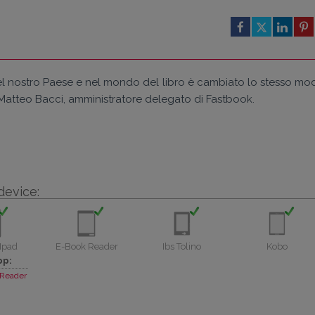
k, nel nostro Paese e nel mondo del libro è cambiato lo stesso m
 Matteo Bacci, amministratore delegato di Fastbook.
device:
Ipad
E-Book Reader
Ibs Tolino
Kobo
pp:
Reader