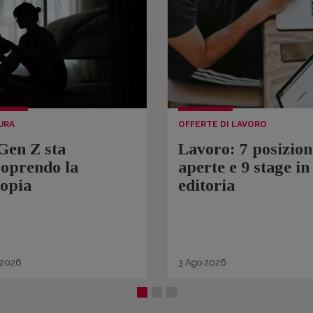
URA
OFFERTE DI LAVORO
Gen Z sta
Lavoro: 7 posizion
coprendo la
aperte e 9 stage in
topia
editoria
2026
3
Ago
2026