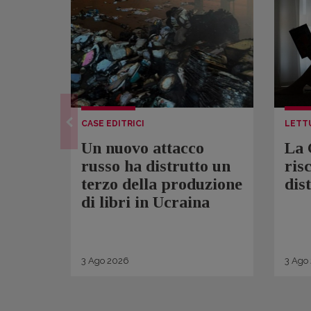
CASE EDITRICI
LETT
Un nuovo attacco
La 
russo ha distrutto un
ris
terzo della produzione
dis
di libri in Ucraina
3
Ago
2026
3
Ago