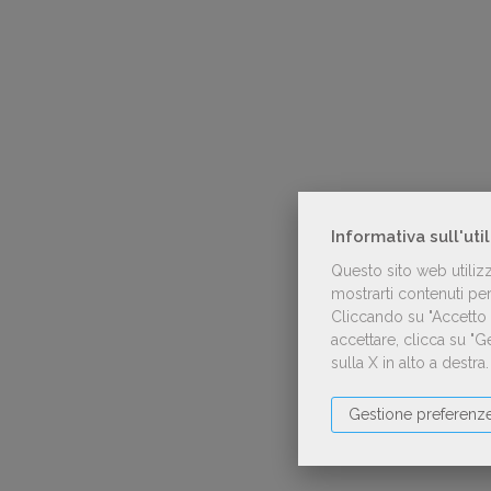
Informativa sull'uti
Questo sito web utiliz
mostrarti contenuti pers
Cliccando su "Accetto t
accettare, clicca su "
sulla X in alto a destra
Gestione preferenz