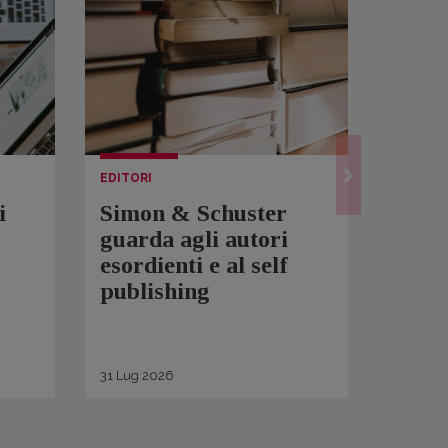
EDITORI
LETTUR
i
Simon & Schuster
Spam
guarda agli autori
Over
esordienti e al self
sono 
publishing
scrit
inqui
di ge
31
Lug
2026
30
Lug
2