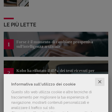
LE PIÙ LETTE
Forse è il momento di cambiare prospettiva
1
sull’intelligenza artificiale
Kobo ha rifiutato il 45% dei testi ricevuti per
2
sospetto utilizzo dell’IA
✕
Informativa sull'utilizzo dei cookie
Questo sito web utilizza cookie e altre tecniche di
Spammy, Low-quality, Over-Produced: cosa
tracciamento per migliorare la tua esperienza di
3
sono gli «slop», libri scritti con l'IA che
navigazione, mostrarti contenuti personalizzati e
inquinano la narrativa di genere
analizzare il traffico sul sito.