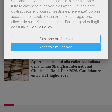
Cliccando su "Accetto tutti i cookie" saranno attivate
tutte le categorie di cookie.
Se invece vuoi decidere
quali accettare, clicca su "Gestione preferenze", oppure
accetta solo i cookie essenziali per la navigazione
NOTIZIE DALL'AIE
cliccando sulla X in alto a destra.
Per maggiori dettagli,
consulta la
Cookie Policy
.
Il Premio Inge Feltrinelli apre le
Gestione preferenze
candidature per la quinta edizione,
dedicata al tema della pace
Accetto tutti i cookie
Aperte le adesioni alla collettiva italiana
della China Shanghai International
Children's Book Fair 2026. Candidature
entro il 21 luglio 2026