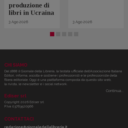
produzione di
libri in Ucraina
3
Ago
2026
3
Ago
2026
CHI SIAMO
Dal 1888 il Giornale della Libreria, la testata ufficiale dell’Associazione Italiana
Editori, informa, ascolta e sostiene i professionisti e le professioniste della
filiera editoriale. Oggi è una piattaforma composta da questo sito web,
la rivista, le newsletter e i social network.
Continua...
Ediser srl
Copyright 2026 Ediser srl
P.Iva 03763520966
CONTATTACI
redazione@giornaledellalibreria.it