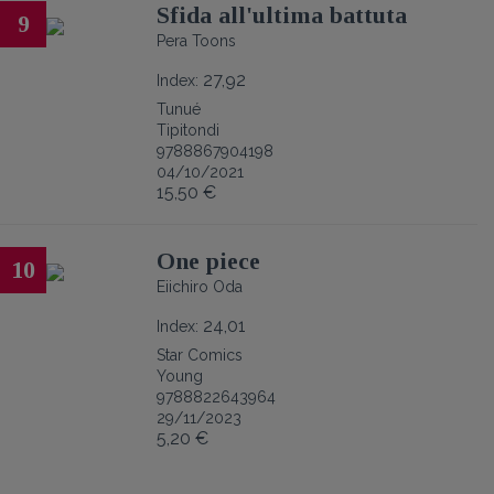
Sfida all'ultima battuta
9
Pera Toons
27,92
Index:
Tunué
Tipitondi
9788867904198
04/10/2021
15,50 €
One piece
10
Eiichiro Oda
24,01
Index:
Star Comics
Young
9788822643964
29/11/2023
5,20 €