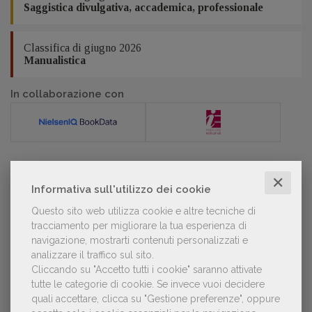
Saggistica divulgativa, accademica, professionale
Classifica di giugno 2026
Manualistica
In collaborazione con
✕
POLTRONE
Informativa sull'utilizzo dei cookie
Questo sito web utilizza cookie e altre tecniche di
tracciamento per migliorare la tua esperienza di
Laura Ballestra confermata presidente
navigazione, mostrarti contenuti personalizzati e
dell’Associazione Italiana Biblioteche
analizzare il traffico sul sito.
Cliccando su "Accetto tutti i cookie" saranno attivate
tutte le categorie di cookie.
Se invece vuoi decidere
quali accettare, clicca su "Gestione preferenze", oppure