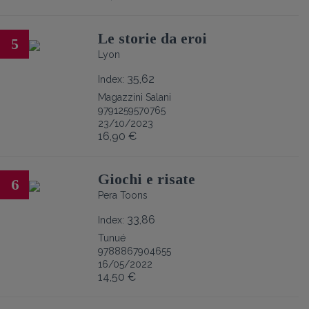
Le storie da eroi
5
Lyon
35,62
Index:
Magazzini Salani
9791259570765
23/10/2023
16,90 €
Giochi e risate
6
Pera Toons
33,86
Index:
Tunué
9788867904655
16/05/2022
14,50 €