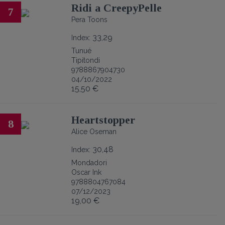
Ridi a CreepyPelle
7
Pera Toons
33,29
Index:
Tunué
Tipitondi
9788867904730
04/10/2022
15,50 €
Heartstopper
8
Alice Oseman
30,48
Index:
Mondadori
Oscar Ink
9788804767084
07/12/2023
19,00 €