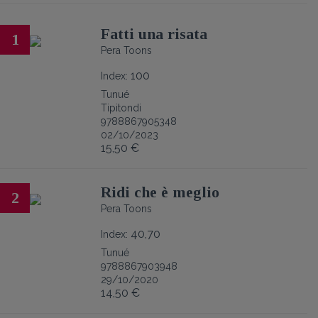
Fatti una risata
1
Pera Toons
100
Index:
Tunué
Tipitondi
9788867905348
02/10/2023
15,50 €
Ridi che è meglio
2
Pera Toons
40,70
Index:
Tunué
9788867903948
29/10/2020
14,50 €