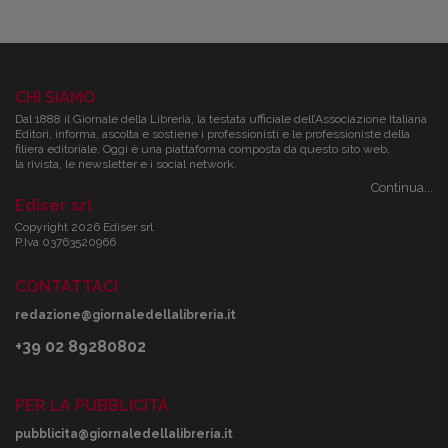
CHI SIAMO
Dal 1888 il Giornale della Libreria, la testata ufficiale dell’Associazione Italiana
Editori, informa, ascolta e sostiene i professionisti e le professioniste della
filiera editoriale. Oggi è una piattaforma composta da questo sito web,
la rivista, le newsletter e i social network.
Continua...
Ediser srl
Copyright 2026 Ediser srl
P.Iva 03763520966
CONTATTACI
redazione@giornaledellalibreria.it
+39 02 89280802
PER LA PUBBLICITÀ
pubblicita@giornaledellalibreria.it