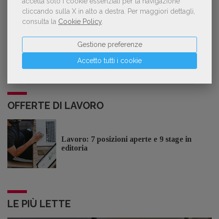
accetta solo i cookie essenziali per la navigazione
GDL TV
cliccando sulla X in alto a destra.
Per maggiori dettagli,
consulta la
Cookie Policy
.
Lorenzo Armando (gruppo Piccoli editori
AIE): «Lavoriamo per tutelare chi, anche
Gestione preferenze
su piccola scala, opera con un vero
approccio d'impresa»
Accetto tutti i cookie
OFFERTE DI LAVORO
Lavoro: 7 posizioni aperte e 9 stage in
editoria
LE PIÙ LETTE