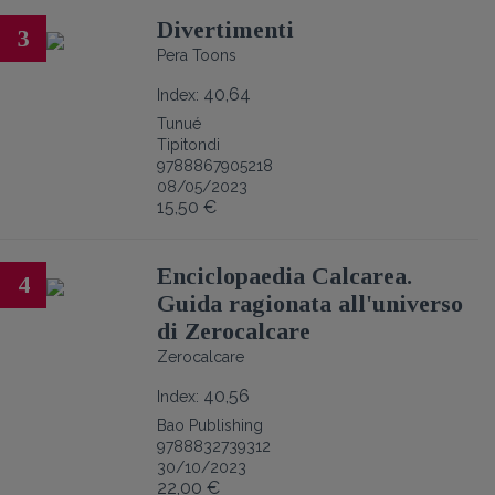
Divertimenti
3
Pera Toons
40,64
Index:
Tunué
Tipitondi
9788867905218
08/05/2023
15,50 €
Enciclopaedia Calcarea.
4
Guida ragionata all'universo
di Zerocalcare
Zerocalcare
40,56
Index:
Bao Publishing
9788832739312
30/10/2023
22,00 €