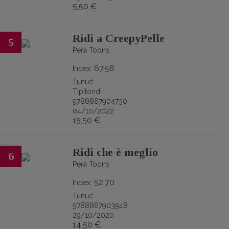
5,50 €
Ridi a CreepyPelle
5
Pera Toons
67,58
Index:
Tunué
Tipitondi
9788867904730
04/10/2022
15,50 €
Ridi che è meglio
6
Pera Toons
52,70
Index:
Tunué
9788867903948
29/10/2020
14,50 €