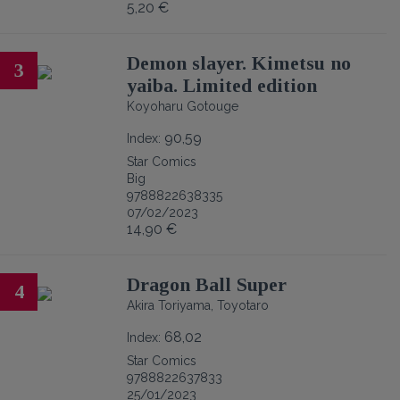
5,20 €
Demon slayer. Kimetsu no
3
yaiba. Limited edition
Koyoharu Gotouge
90,59
Index:
Star Comics
Big
9788822638335
07/02/2023
14,90 €
Dragon Ball Super
4
Akira Toriyama, Toyotaro
68,02
Index:
Star Comics
9788822637833
25/01/2023