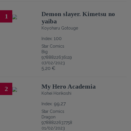
Demon slayer. Kimetsu no
1
yaiba
Koyoharu Gotouge
100
Index:
Star Comics
Big
9788822636119
07/02/2023
5,20 €
My Hero Academia
2
Kohei Horikoshi
99,27
Index:
Star Comics
Dragon
9788822637758
01/02/2023