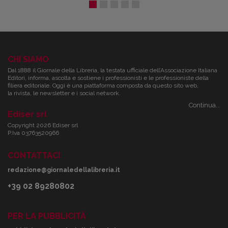
CHI SIAMO
Dal 1888 il Giornale della Libreria, la testata ufficiale dell’Associazione Italiana
Editori, informa, ascolta e sostiene i professionisti e le professioniste della
filiera editoriale. Oggi è una piattaforma composta da questo sito web,
la rivista, le newsletter e i social network.
Continua...
Ediser srl
Copyright 2026 Ediser srl
P.Iva 03763520966
CONTATTACI
redazione@giornaledellalibreria.it
+39 02 89280802
PER LA PUBBLICITÀ