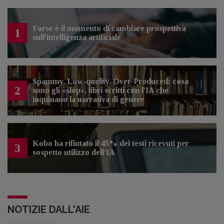
Forse è il momento di cambiare prospettiva
1
sull’intelligenza artificiale
Spammy, Low-quality, Over-Produced: cosa
2
sono gli «slop», libri scritti con l'IA che
inquinano la narrativa di genere
Kobo ha rifiutato il 45% dei testi ricevuti per
3
sospetto utilizzo dell’IA
NOTIZIE DALL'AIE