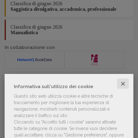
Classifica di giugno 2026
Saggistica divulgativa, accademica, professionale
Classifica di giugno 2026
Manualistica
In collaborazione con
✕
POLTRONE
Informativa sull'utilizzo dei cookie
Questo sito web utilizza cookie e altre tecniche di
tracciamento per migliorare la tua esperienza di
Laura Ballestra confermata presidente
navigazione, mostrarti contenuti personalizzati e
dell’Associazione Italiana Biblioteche
analizzare il traffico sul sito.
Cliccando su "Accetto tutti i cookie" saranno attivate
tutte le categorie di cookie.
Se invece vuoi decidere
quali accettare, clicca su "Gestione preferenze", oppure