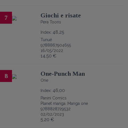
Giochi e risate
7
Pera Toons
48,25
Index:
Tunué
9788867904655
16/05/2022
14,50 €
One-Punch Man
8
One
46,00
Index:
Panini Comics
Planet manga. Manga one
9788828729532
02/02/2023
5,20 €