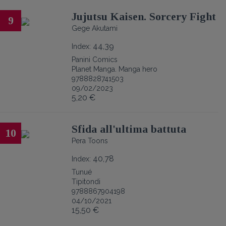
Jujutsu Kaisen. Sorcery Fight
9
Gege Akutami
44,39
Index:
Panini Comics
Planet Manga. Manga hero
9788828741503
09/02/2023
5,20 €
Sfida all'ultima battuta
10
Pera Toons
40,78
Index:
Tunué
Tipitondi
9788867904198
04/10/2021
15,50 €