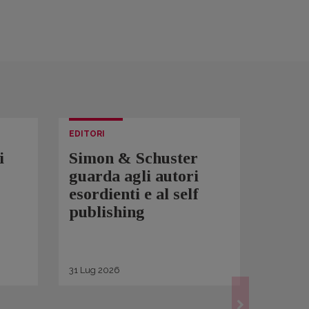
EDITORI
LETTUR
i
Simon & Schuster
Spam
guarda agli autori
Over
esordienti e al self
sono 
publishing
scrit
inqui
di ge
31
Lug
2026
30
Lug
2