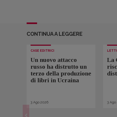
CONTINUA A LEGGERE
CASE EDITRICI
LETT
Un nuovo attacco
La 
russo ha distrutto un
ris
terzo della produzione
dis
di libri in Ucraina
3
Ago
2026
3
Ago