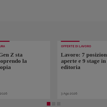
URA
OFFERTE DI LAVORO
Gen Z sta
Lavoro: 7 posizion
coprendo la
aperte e 9 stage in
topia
editoria
2026
3
Ago
2026