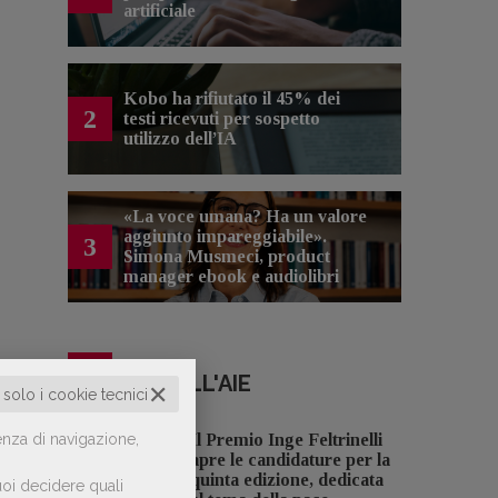
artificiale
Kobo ha rifiutato il 45% dei
2
testi ricevuti per sospetto
utilizzo dell’IA
«La voce umana? Ha un valore
aggiunto impareggiabile».
3
Simona Musmeci, product
manager ebook e audiolibri
NOTIZIE DALL'AIE
✕
o solo i cookie tecnici
enza di navigazione,
Il Premio Inge Feltrinelli
apre le candidature per la
quinta edizione, dedicata
oi decidere quali