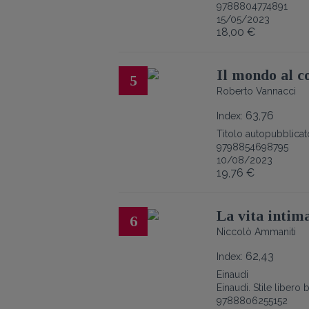
9788804774891
15/05/2023
18,00 €
Il mondo al c
5
Roberto Vannacci
63,76
Index:
Titolo autopubblicat
9798854698795
10/08/2023
19,76 €
La vita intim
6
Niccolò Ammaniti
62,43
Index:
Einaudi
Einaudi. Stile libero 
9788806255152