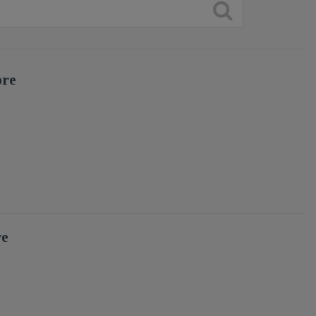
ore
re