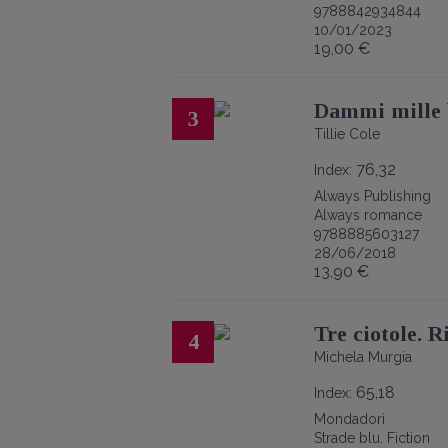
9788842934844
10/01/2023
19,00 €
Dammi mille 
3
Tillie Cole
76,32
Index:
Always Publishing
Always romance
9788885603127
28/06/2018
13,90 €
Tre ciotole. R
4
Michela Murgia
65,18
Index:
Mondadori
Strade blu. Fiction