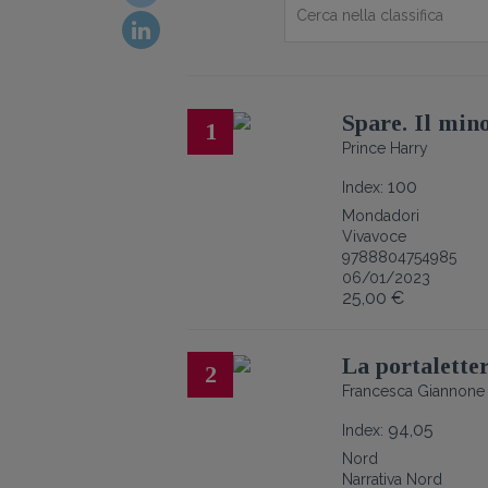
Spare. Il min
1
Prince Harry
100
Index:
Mondadori
Vivavoce
9788804754985
06/01/2023
25,00 €
La portalette
2
Francesca Giannone
94,05
Index:
Nord
Narrativa Nord