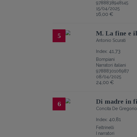
9788838948145
15/04/2025
16,00 €
M. La fine e i
5
Antonio Scurati
41,73
Index:
Bompiani
Narratori italiani
9788830106987
08/04/2025
24,00 €
Di madre in f
6
Concita De Gregorio
40,81
Index:
Feltrinelli
I narratori