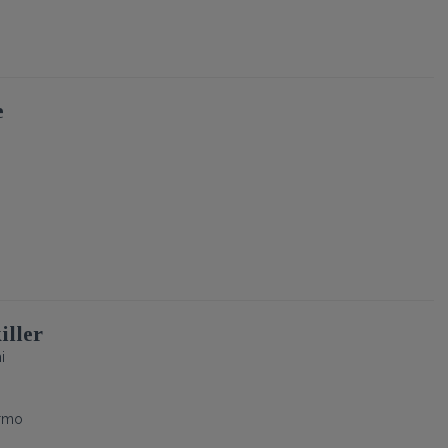
e
iller
i
ermo