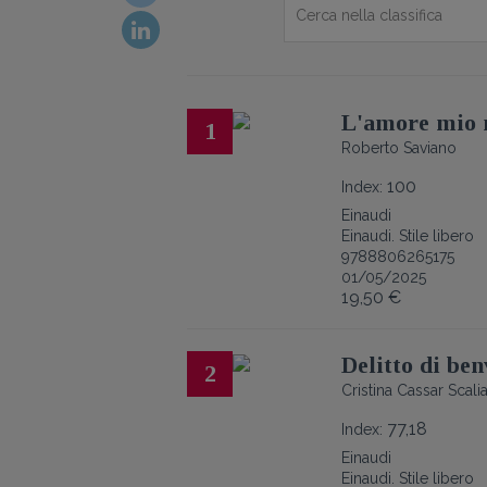
L'amore mio 
1
Roberto Saviano
100
Index:
Einaudi
Einaudi. Stile libero
9788806265175
01/05/2025
19,50 €
Delitto di be
2
Cristina Cassar Scali
77,18
Index:
Einaudi
Einaudi. Stile libero