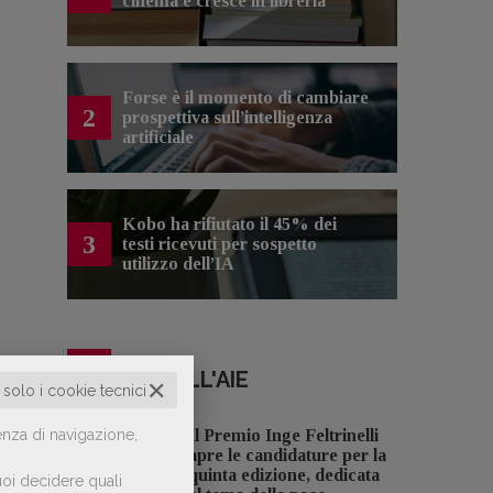
cinema e cresce in libreria
Forse è il momento di cambiare
2
prospettiva sull’intelligenza
artificiale
Kobo ha rifiutato il 45% dei
3
testi ricevuti per sospetto
utilizzo dell’IA
NOTIZIE DALL'AIE
✕
o solo i cookie tecnici
enza di navigazione,
Il Premio Inge Feltrinelli
apre le candidature per la
quinta edizione, dedicata
oi decidere quali