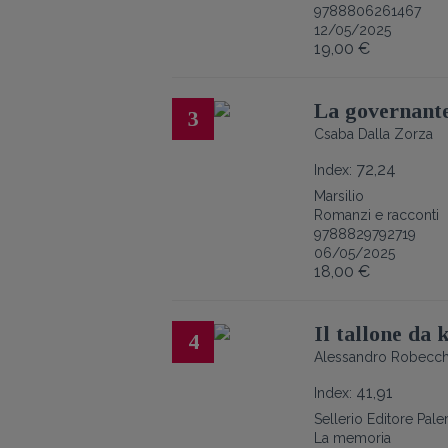
9788806261467
12/05/2025
19,00 €
La governant
3
Csaba Dalla Zorza
72,24
Index:
Marsilio
Romanzi e racconti
9788829792719
06/05/2025
18,00 €
Il tallone da k
4
Alessandro Robecch
41,91
Index:
Sellerio Editore Pal
La memoria