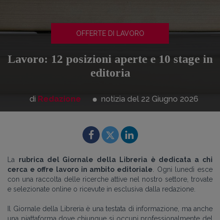
OFFERTE DI LAVORO
Lavoro: 12 posizioni aperte e 10 stage in
editoria
di
Redazione
notizia del 22
Giugno
2026
La
rubrica del Giornale della Libreria è dedicata a chi
cerca e offre lavoro in ambito editoriale
. Ogni lunedì esce
con una raccolta delle ricerche attive nel nostro settore, trovate
e selezionate online o ricevute in esclusiva dalla redazione.
Il Giornale della Libreria è una testata di informazione, ma anche
una piattaforma dove chiunque si occupi professionalmente del