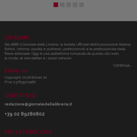
CHI SIAMO
Dal 1888 il Giornale della Libreria, la testata ufficiale dell’Associazione Italiana
Editori, informa, ascolta e sostiene i professionisti e le professioniste della
filiera editoriale. Oggi è una piattaforma composta da questo sito web,
la rivista, le newsletter e i social network.
Continua...
Ediser srl
Copyright 2026 Ediser srl
P.Iva 03763520966
CONTATTACI
redazione@giornaledellalibreria.it
+39 02 89280802
PER LA PUBBLICITÀ