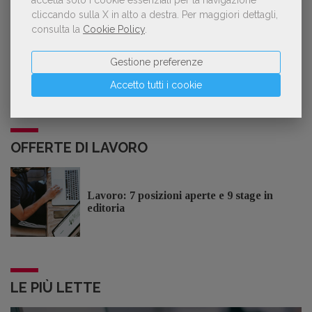
GDL TV
cliccando sulla X in alto a destra.
Per maggiori dettagli,
consulta la
Cookie Policy
.
Lorenzo Armando (gruppo Piccoli editori
AIE): «Lavoriamo per tutelare chi, anche
Gestione preferenze
su piccola scala, opera con un vero
approccio d'impresa»
Accetto tutti i cookie
OFFERTE DI LAVORO
Lavoro: 7 posizioni aperte e 9 stage in
editoria
LE PIÙ LETTE