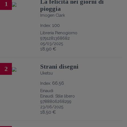
La felicità nei giorni di
1
pioggia
Imogen Clark
100
Index:
Libreria Pienogiorno
9791281368682
05/03/2025
18,90 €
Strani disegni
2
Uketsu
66,56
Index:
Einaudi
Einaudi. Stile libero
9788806268299
23/06/2025
18,50 €