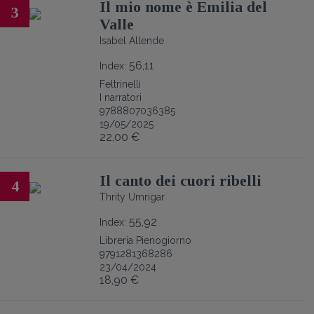
Il mio nome è Emilia del
3
Valle
Isabel Allende
56,11
Index:
Feltrinelli
I narratori
9788807036385
19/05/2025
22,00 €
Il canto dei cuori ribelli
4
Thrity Umrigar
55,92
Index:
Libreria Pienogiorno
9791281368286
23/04/2024
18,90 €