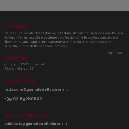
CHI SIAMO
Dal 1888 il Giornale della Libreria, la testata ufficiale dell’Associazione Italiana
Editori, informa, ascolta e sostiene i professionisti e le professioniste della
filiera editoriale. Oggi è una piattaforma composta da questo sito web,
la rivista, le newsletter e i social network.
Continua...
Ediser srl
Copyright 2026 Ediser srl
P.Iva 03763520966
CONTATTACI
redazione@giornaledellalibreria.it
+39 02 89280802
PER LA PUBBLICITÀ
pubblicita@giornaledellalibreria.it