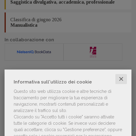
Saggistica divulgativa, accademica, professionale
Classifica di giugno 2026
Manualistica
In collaborazione con
POLTRONE
✕
Informativa sull'utilizzo dei cookie
Questo sito web utilizza cookie e altre tecniche di
tracciamento per migliorare la tua esperienza di
Laura Ballestra confermata presidente
navigazione, mostrarti contenuti personalizzati e
dell’Associazione Italiana Biblioteche
analizzare il traffico sul sito.
Cliccando su "Accetto tutti i cookie" saranno attivate
tutte le categorie di cookie.
Se invece vuoi decidere
quali accettare, clicca su "Gestione preferenze", oppure
accetta solo i cookie essenziali per la navigazione