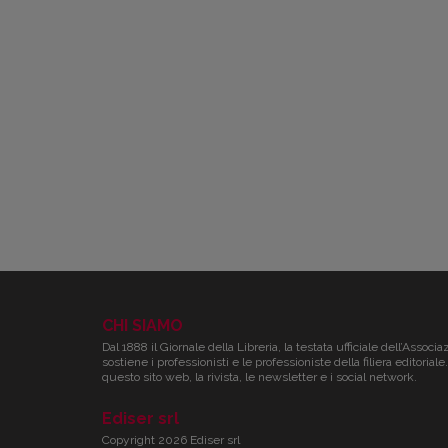
CHI SIAMO
Dal 1888 il Giornale della Libreria, la testata ufficiale dell’Associa
sostiene i professionisti e le professioniste della filiera editori
questo sito web, la rivista, le newsletter e i social network.
Ediser srl
Copyright 2026 Ediser srl