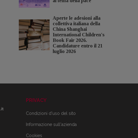
al tema della pace
Aperte le adesioni alla
collettiva italiana della
China Shanghai
International Children's
Book Fair 2026.
Candidature entro il 21
luglio 2026
PRIVACY
it
Condizioni d'uso del sito
Informazione sull'azienda
Cookies