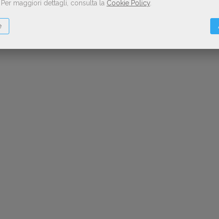
.
Per maggiori dettagli, consulta la
Cookie Policy
.
e