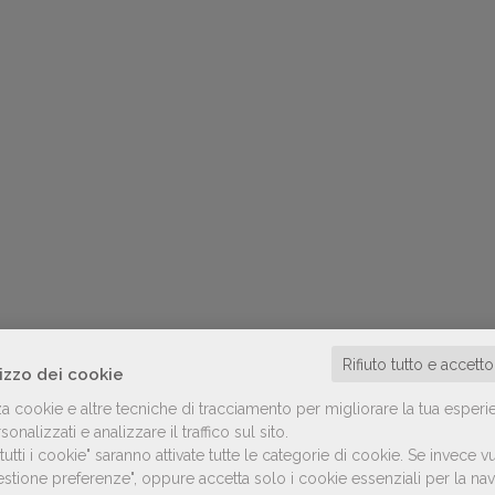
Rifiuto tutto e accett
lizzo dei cookie
za cookie e altre tecniche di tracciamento per migliorare la tua esperi
onalizzati e analizzare il traffico sul sito.
utti i cookie" saranno attivate tutte le categorie di cookie.
Se invece vu
Gestione preferenze", oppure accetta solo i cookie essenziali per la n