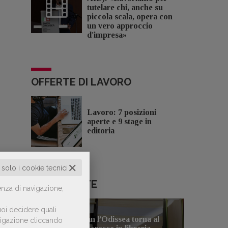
tutelare chi, anche su
piccola scala, opera con
un vero approccio
d'impresa»
OFFERTE DI LAVORO
Lavoro: 7 posizioni
aperte e 9 stage in
editoria
✕
o solo i cookie tecnici
LE PIÙ LETTE
enza di navigazione,
oi decidere quali
Con Nolan l’Odissea torna al
avigazione cliccando
1