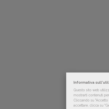
Informativa sull'uti
Questo sito web utiliz
mostrarti contenuti pers
Cliccando su "Accetto t
accettare, clicca su "