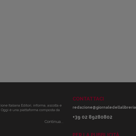
CONTATTACI
zione Italiana Editori, informa, ascolta e
redazione@giornaledellalibreria.
ale. Oggi è una piattaforma composta da
+39 02 89280802
Continua...
PER LA PUBBLICITÀ