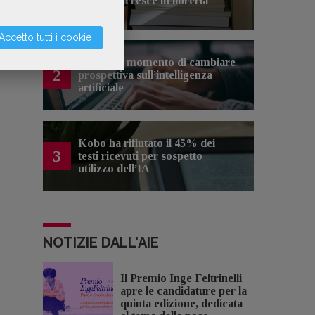
cinema e cresce in libreria
Accetto tutti i cookie
Forse è il momento di cambiare
2
prospettiva sull’intelligenza
artificiale
Kobo ha rifiutato il 45% dei
3
testi ricevuti per sospetto
utilizzo dell’IA
NOTIZIE DALL'AIE
Il Premio Inge Feltrinelli
apre le candidature per la
quinta edizione, dedicata