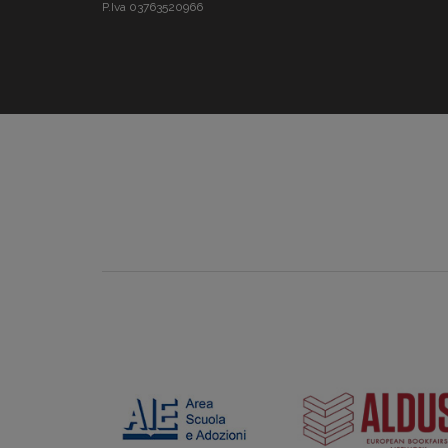
P.Iva 03763520966