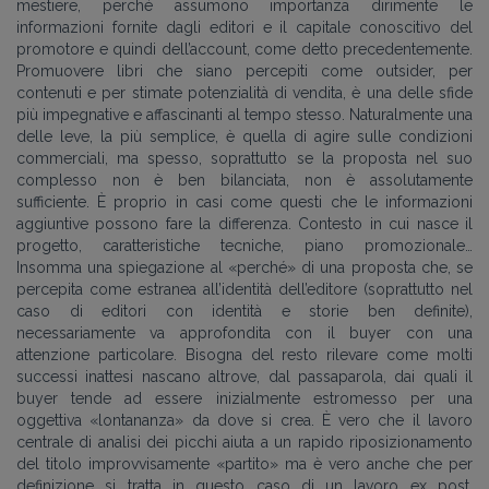
mestiere, perché assumono importanza dirimente le
informazioni fornite dagli editori e il capitale conoscitivo del
promotore e quindi dell’account, come detto precedentemente.
Promuovere libri che siano percepiti come outsider, per
contenuti e per stimate potenzialità di vendita, è una delle sfide
più impegnative e affascinanti al tempo stesso. Naturalmente una
delle leve, la più semplice, è quella di agire sulle condizioni
commerciali, ma spesso, soprattutto se la proposta nel suo
complesso non è ben bilanciata, non è assolutamente
sufficiente. È proprio in casi come questi che le informazioni
aggiuntive possono fare la differenza. Contesto in cui nasce il
progetto, caratteristiche tecniche, piano promozionale…
Insomma una spiegazione al «perché» di una proposta che, se
percepita come estranea all’identità dell’editore (soprattutto nel
caso di editori con identità e storie ben definite),
necessariamente va approfondita con il buyer con una
attenzione particolare. Bisogna del resto rilevare come molti
successi inattesi nascano altrove, dal passaparola, dai quali il
buyer tende ad essere inizialmente estromesso per una
oggettiva «lontananza» da dove si crea. È vero che il lavoro
centrale di analisi dei picchi aiuta a un rapido riposizionamento
del titolo improvvisamente «partito» ma è vero anche che per
definizione si tratta in questo caso di un lavoro ex post.