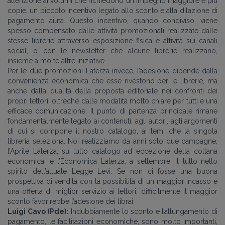
attenzione ai volumi che richiedono un impegno maggiore e più
copie, un piccolo incentivo legato allo sconto e alla dilazione di
pagamento aiuta. Questo incentivo, quando condiviso, viene
spesso compensato dalle attività promozionali realizzate dalle
stesse librerie attraverso esposizione fisica e attività sui canali
social, o con le newsletter che alcune librerie realizzano,
insieme a molte altre iniziative.
Per le due promozioni Laterza invece, l’adesione dipende dalla
convenienza economica che esse rivestono per le librerie, ma
anche dalla qualità della proposta editoriale nei confronti dei
propri lettori, oltreché dalle modalità molto chiare per tutti e una
efficace comunicazione. Il punto di partenza principale rimane
fondamentalmente legato ai contenuti, agli autori, agli argomenti
di cui si compone il nostro catalogo, ai temi che la singola
libreria seleziona. Noi realizziamo da anni solo due campagne,
l’Aprile Laterza, su tutto catalogo ad eccezione della collana
economica, e l’Economica Laterza, a settembre. Il tutto nello
spirito dell’attuale Legge Levi. Se non ci fosse una buona
prospettiva di vendita con la possibilità di un maggior incasso e
una offerta di miglior servizio ai lettori, difficilmente il maggior
sconto favorirebbe l’adesione dei librai.
Luigi Cavo (Pde):
Indubbiamente lo sconto e l’allungamento di
pagamento, le facilitazioni economiche, sono molto importanti,