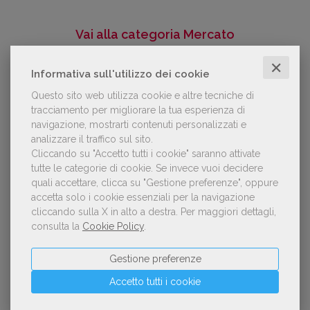
Vai alla categoria Mercato
✕
Informativa sull'utilizzo dei cookie
CLASSIFICHE DEL GDL
Questo sito web utilizza cookie e altre tecniche di
tracciamento per migliorare la tua esperienza di
Classifica di giugno 2026
navigazione, mostrarti contenuti personalizzati e
Classifica generale
analizzare il traffico sul sito.
Cliccando su "Accetto tutti i cookie" saranno attivate
tutte le categorie di cookie.
Se invece vuoi decidere
Classifica di giugno 2026
quali accettare, clicca su "Gestione preferenze", oppure
Narrativa italiana
accetta solo i cookie essenziali per la navigazione
cliccando sulla X in alto a destra.
Per maggiori dettagli,
consulta la
Cookie Policy
.
Classifica di giugno 2026
Narrativa straniera
Gestione preferenze
Classifica di giugno 2026
Accetto tutti i cookie
Fumetti