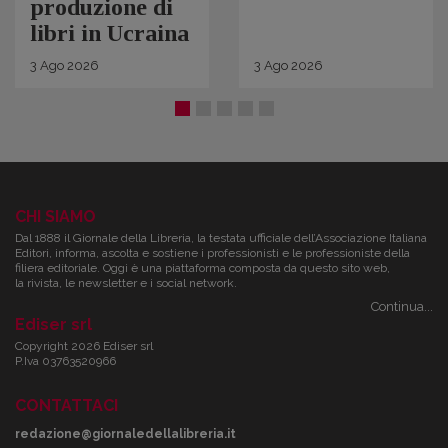
produzione di
libri in Ucraina
3
Ago
2026
3
Ago
2026
CHI SIAMO
Dal 1888 il Giornale della Libreria, la testata ufficiale dell’Associazione Italiana
Editori, informa, ascolta e sostiene i professionisti e le professioniste della
filiera editoriale. Oggi è una piattaforma composta da questo sito web,
la rivista, le newsletter e i social network.
Continua...
Ediser srl
Copyright 2026 Ediser srl
P.Iva 03763520966
CONTATTACI
redazione@giornaledellalibreria.it