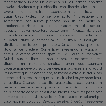
rappresentano invece un esempio sul cui campo abbiamo
trovato inizialmente più difficoltà, con librerie che li hanno
lavorati bene, altre che hanno riscontrato maggiori criticità.
Luigi Cavo (Pde):
Ho sempre avuto l’impressione che
sorprendere con nuove proposte non sia poi molto più
problematico rispetto al non allontanarsi mai dal sentiero
tracciato! I buyer nelle loro scelte sono influenzati da precisi
parametri economici e temporali, questo a volte limita la libertà
di poter intuire la potenzialità di un titolo, la imbriglia. È
altrettanto difficile per il promotore far capire che quello è il
titolo su cui credere. Come fare? Investendo in visibilità, in
primis: le catene vendono spazi, e lì è il caso di intervenire.
Quindi, può risultare decisiva la bravura dell’account, che
attraverso una narrazione emotiva scardina quei parametri.
L’agente non deve più solo vendere, ma può essere in grado di
trasmettere quell’emozione che, se messa a valore, in alcuni casi
permette di oltrepassare quei parametri che i buyer sono tenuti
a rispettare. Quando penso alle caratteristiche della vendita, mi
viene in mente questa poesia di Felix Dahn, un giurista
dell’Ottocento conosciuto a livello internazionale, ma poco noto
come scrittore, in cui più volte mi è capitato di imbattermi per
caso, nel mio percorso:
Scrivere un libro è facile / occorrono