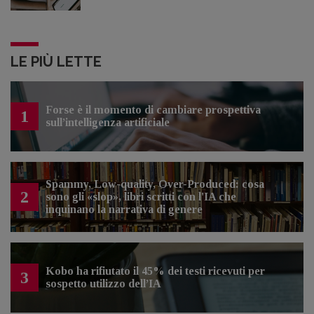
LE PIÙ LETTE
Forse è il momento di cambiare prospettiva
1
sull’intelligenza artificiale
Spammy, Low-quality, Over-Produced: cosa
2
sono gli «slop», libri scritti con l'IA che
inquinano la narrativa di genere
Kobo ha rifiutato il 45% dei testi ricevuti per
3
sospetto utilizzo dell’IA