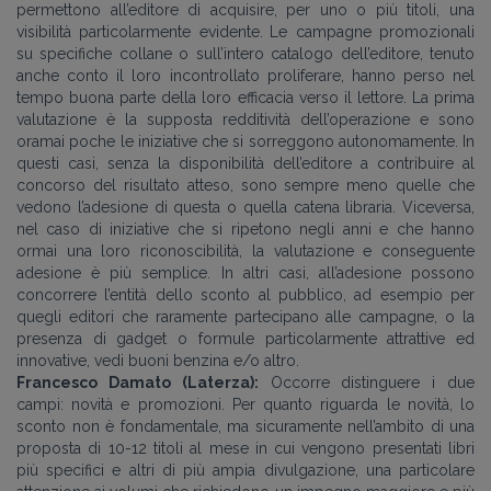
permettono all’editore di acquisire, per uno o più titoli, una
visibilità particolarmente evidente.
Le campagne promozionali
su specifiche collane o sull’intero catalogo dell’editore, tenuto
anche conto il loro incontrollato proliferare, hanno perso nel
tempo buona parte della loro efficacia verso il lettore. La prima
valutazione è la supposta redditività dell’operazione e sono
oramai poche le iniziative che si sorreggono autonomamente. In
questi casi, senza la disponibilità dell’editore a contribuire al
concorso del risultato atteso, sono sempre meno quelle che
vedono l’adesione di questa o quella catena libraria. Viceversa,
nel caso di iniziative che si ripetono negli anni e che hanno
ormai una loro riconoscibilità, la valutazione e conseguente
adesione è più semplice. In altri casi, all’adesione possono
concorrere l’entità dello sconto al pubblico, ad esempio per
quegli editori che raramente partecipano alle campagne, o la
presenza di gadget o formule particolarmente attrattive ed
innovative, vedi buoni benzina e/o altro.
Francesco Damato (Laterza):
Occorre distinguere i due
campi: novità e promozioni. Per quanto riguarda le novità, lo
sconto non è fondamentale, ma sicuramente nell’ambito di una
proposta di 10-12 titoli al mese in cui vengono presentati libri
più specifici e altri di più ampia divulgazione, una particolare