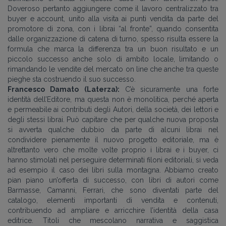
Doveroso pertanto aggiungere come il lavoro centralizzato tra
buyer e account, unito alla visita ai punti vendita da parte del
promotore di zona, con i librai “al fronte”, quando consentita
dalle organizzazione di catena di turno, spesso risulta essere la
formula che marca la differenza tra un buon risultato e un
piccolo successo anche solo di ambito locale, limitando o
rimandando le vendite del mercato on line che anche tra queste
pieghe sta costruendo il suo successo.
Francesco Damato (Laterza):
C’è sicuramente una forte
identità dell’Editore, ma questa non è monolitica, perché aperta
e permeabile ai contributi degli Autori, della società, dei lettori e
degli stessi librai. Può capitare che per qualche nuova proposta
si avverta qualche dubbio da parte di alcuni librai nel
condividere pienamente il nuovo progetto editoriale, ma è
altrettanto vero che molte volte proprio i librai e i buyer, ci
hanno stimolati nel perseguire determinati filoni editoriali, si veda
ad esempio il caso dei libri sulla montagna. Abbiamo creato
pian piano un’offerta di successo, con libri di autori come
Barmasse, Camanni, Ferrari, che sono diventati parte del
catalogo, elementi importanti di vendita e contenuti,
contribuendo ad ampliare e arricchire l’identità della casa
editrice. Titoli che mescolano narrativa e saggistica