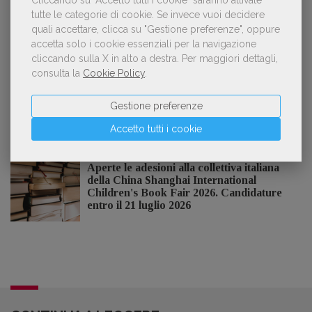
Cliccando su "Accetto tutti i cookie" saranno attivate
tutte le categorie di cookie.
Se invece vuoi decidere
quali accettare, clicca su "Gestione preferenze", oppure
accetta solo i cookie essenziali per la navigazione
NOTIZIE DALL'AIE
cliccando sulla X in alto a destra.
Per maggiori dettagli,
consulta la
Cookie Policy
.
Il Premio Inge Feltrinelli apre le
candidature per la quinta edizione,
Gestione preferenze
dedicata al tema della pace
Accetto tutti i cookie
Aperte le adesioni alla collettiva italiana
della China Shanghai International
Children's Book Fair 2026. Candidature
entro il 21 luglio 2026