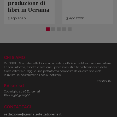
produzione di
libri in Ucraina
3
Ago
2026
3
Ago
2026
CHI SIAMO
Dal 1888 il Giornale della Libreria, la testata ufficiale dell’Associazione Italiana
Editori, informa, ascolta e sostiene i professionisti e le professioniste della
filiera editoriale. Oggi è una piattaforma composta da questo sito web,
la rivista, le newsletter e i social network.
Continua...
Ediser srl
Copyright 2026 Ediser srl
P.Iva 03763520966
CONTATTACI
redazione@giornaledellalibreria.it