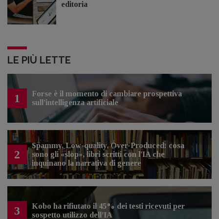
editoria
LE PIÙ LETTE
Forse è il momento di cambiare prospettiva
1
sull’intelligenza artificiale
Spammy, Low-quality, Over-Produced: cosa
2
sono gli «slop», libri scritti con l'IA che
inquinano la narrativa di genere
Kobo ha rifiutato il 45% dei testi ricevuti per
3
sospetto utilizzo dell’IA