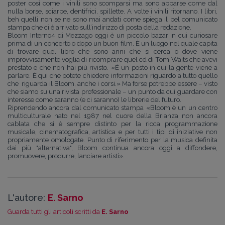
poster così come i vinili sono scomparsi ma sono apparse come dal
nulla borse, sciarpe, dentifrici, spillette. A volte i vinili ritornano. I libri,
beh quelli non se ne sono mai andati come spiega il bel comunicato
stampa che ci è arrivato sull’indirizzo di posta della redazione.
Bloom Interno4 di Mezzago oggi è un piccolo bazar in cui curiosare
prima di un concerto o dopo un buon film. È un luogo nel quale capita
di trovare quel libro che sono anni che si cerca o dove viene
improvvisamente voglia di ricomprare quel cd di Tom Waits che avevi
prestato e che non hai più rivisto. «È un posto in cui la gente viene a
parlare. È qui che potete chiedere informazioni riguardo a tutto quello
che riguarda il Bloom, anche i corsi.» Ma forse potrebbe essere – visto
che siamo su una rivista professionale – un punto da cui guardare con
interesse come saranno (e ci saranno) le librerie del futuro.
Riprendendo ancora dal comunicato stampa «Bloom è un un centro
multiculturale nato nel 1987 nel cuore della Brianza non ancora
cablata che si è sempre distinto per la ricca programmazione
musicale, cinematografica, artistica e per tutti i tipi di iniziative non
propriamente omologate. Punto di riferimento per la musica definita
dai più "alternativa", Bloom continua ancora oggi a diffondere,
promuovere, produrre, lanciare artisti».
L'autore:
E. Sarno
Guarda tutti gli articoli scritti da
E. Sarno