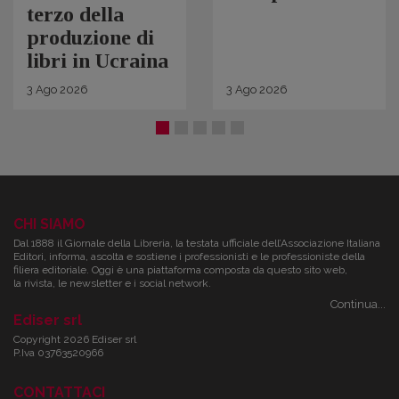
terzo della
produzione di
libri in Ucraina
3
Ago
2026
3
Ago
2026
CHI SIAMO
Dal 1888 il Giornale della Libreria, la testata ufficiale dell’Associazione Italiana
Editori, informa, ascolta e sostiene i professionisti e le professioniste della
filiera editoriale. Oggi è una piattaforma composta da questo sito web,
la rivista, le newsletter e i social network.
Continua...
Ediser srl
Copyright 2026 Ediser srl
P.Iva 03763520966
CONTATTACI