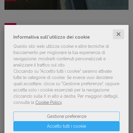
NOTIZIE DALL'AIE
✕
Informativa sull'utilizzo dei cookie
Questo sito web utilizza cookie e altre tecniche di
Il Premio Inge Feltrinelli apre le
tracciamento per migliorare la tua esperienza di
candidature per la quinta edizione,
navigazione, mostrarti contenuti personalizzati e
dedicata al tema della pace
analizzare il traffico sul sito.
Cliccando su "Accetto tutti i cookie" saranno attivate
tutte le categorie di cookie.
Se invece vuoi decidere
Aperte le adesioni alla collettiva italiana
quali accettare, clicca su "Gestione preferenze", oppure
della China Shanghai International
accetta solo i cookie essenziali per la navigazione
Children's Book Fair 2026. Candidature
cliccando sulla X in alto a destra.
Per maggiori dettagli,
entro il 21 luglio 2026
consulta la
Cookie Policy
.
Gestione preferenze
Accetto tutti i cookie