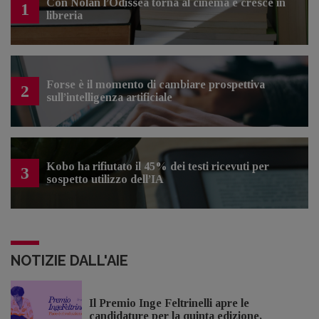
Con Nolan l’Odissea torna al cinema e cresce in
1
libreria
Forse è il momento di cambiare prospettiva
2
sull’intelligenza artificiale
Kobo ha rifiutato il 45% dei testi ricevuti per
3
sospetto utilizzo dell’IA
NOTIZIE DALL'AIE
Il Premio Inge Feltrinelli apre le
candidature per la quinta edizione,