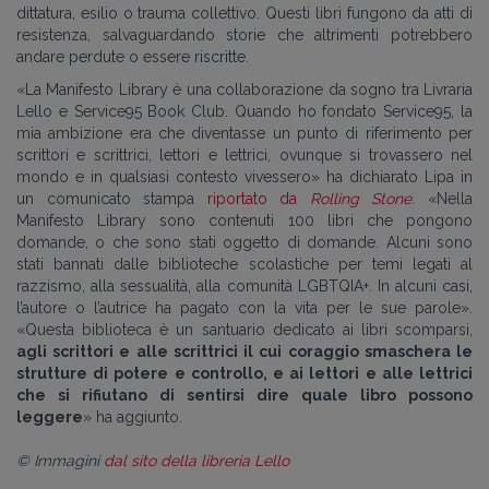
dittatura, esilio o trauma collettivo. Questi libri fungono da atti di
resistenza, salvaguardando storie che altrimenti potrebbero
andare perdute o essere riscritte.
«La Manifesto Library è una collaborazione da sogno tra Livraria
Lello e Service95 Book Club. Quando ho fondato Service95, la
mia ambizione era che diventasse un punto di riferimento per
scrittori e scrittrici, lettori e lettrici, ovunque si trovassero nel
mondo e in qualsiasi contesto vivessero» ha dichiarato Lipa in
un comunicato stampa
riportato da
Rolling Stone
. «Nella
Manifesto Library sono contenuti 100 libri che pongono
domande, o che sono stati oggetto di domande. Alcuni sono
stati bannati dalle biblioteche scolastiche per temi legati al
razzismo, alla sessualità, alla comunità LGBTQIA+. In alcuni casi,
l’autore o l’autrice ha pagato con la vita per le sue parole».
«Questa biblioteca è un santuario dedicato ai libri scomparsi,
agli scrittori e alle scrittrici il cui coraggio smaschera le
strutture di potere e controllo, e ai lettori e alle lettrici
che si rifiutano di sentirsi dire quale libro possono
leggere
» ha aggiunto.
© Immagini
dal sito della libreria Lello