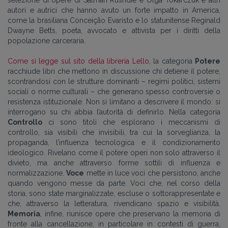
autori e autrici che hanno avuto un forte impatto in America,
come la brasiliana Conceição Evaristo e lo statunitense Reginald
Dwayne Betts, poeta, avvocato e attivista per i diritti della
popolazione carceraria.
Come si legge sul sito della libreria Lello
, la categoria
Potere
racchiude libri che mettono in discussione chi detiene il potere,
scontrandosi con le strutture dominanti – regimi politici, sistemi
sociali o norme culturali – che generano spesso controversie o
resistenza istituzionale. Non si limitano a descrivere il mondo: si
interrogano su chi abbia l’autorità di definirlo. Nella categoria
Controllo
ci sono titoli che esplorano i meccanismi di
controllo, sia visibili che invisibili, tra cui la sorveglianza, la
propaganda, l’influenza tecnologica e il condizionamento
ideologico. Rivelano come il potere operi non solo attraverso il
divieto, ma anche attraverso forme sottili di influenza e
normalizzazione.
Voce
mette in luce voci che persistono, anche
quando vengono messe da parte. Voci che, nel corso della
storia, sono state marginalizzate, escluse o sottorappresentate e
che, attraverso la letteratura, rivendicano spazio e visibilità.
Memoria
, infine, riunisce opere che preservano la memoria di
fronte alla cancellazione, in particolare in contesti di guerra,