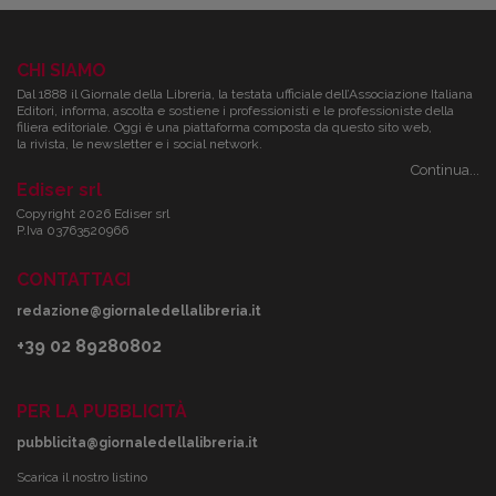
CHI SIAMO
Dal 1888 il Giornale della Libreria, la testata ufficiale dell’Associazione Italiana
Editori, informa, ascolta e sostiene i professionisti e le professioniste della
filiera editoriale. Oggi è una piattaforma composta da questo sito web,
la rivista, le newsletter e i social network.
Continua...
Ediser srl
Copyright 2026 Ediser srl
P.Iva 03763520966
CONTATTACI
redazione@giornaledellalibreria.it
+39 02 89280802
PER LA PUBBLICITÀ
pubblicita@giornaledellalibreria.it
Scarica il nostro listino