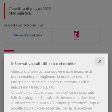
Classifica di giugno 2026
Manualistica
In collaborazione con
POLTRONE
✕
Informativa sull'utilizzo dei cookie
Questo sito web utilizza cookie e altre tecniche di
Laura Ballestra confermata presidente
tracciamento per migliorare la tua esperienza di
dell’Associazione Italiana Biblioteche
navigazione, mostrarti contenuti personalizzati e
analizzare il traffico sul sito.
Cliccando su "Accetto tutti i cookie" saranno attivate
tutte le categorie di cookie.
Se invece vuoi decidere
quali accettare, clicca su "Gestione preferenze", oppure
GDL TV
accetta solo i cookie essenziali per la navigazione