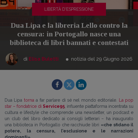
LIBERTÀ D'ESPRESSIONE
Dua Lipa e la libreria Lello contro la
censura: in Portogallo nasce una
biblioteca di libri bannati e contestati
di
Elisa Buletti
notizia del 29
Giugno
2026
Dua Lipa
torna
a far parlare di sé nel mondo editoriale.
La pop
star – fondatrice di
Service95
, influente piattaforma incentrata su
cultura e lifestyle che comprende una newsletter, un podcast e
un club del libro dedicato ai consigli letterari – ha inaugurato
una biblioteca in Portogallo che racchiude libri
«che sfidano il
potere, la censura, l’esclusione e le narrazioni
dominanti»
.