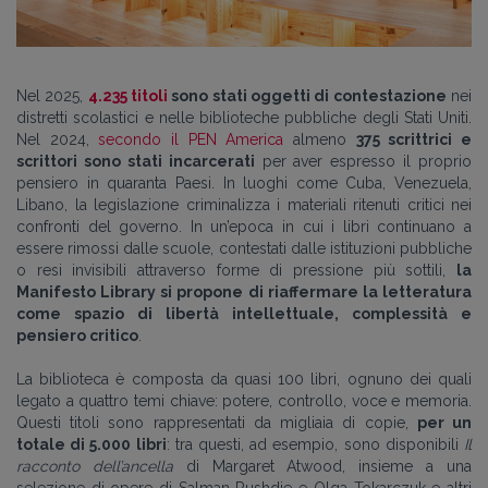
Nel 2025,
4.235 titoli
sono stati oggetti di contestazione
nei
distretti scolastici e nelle biblioteche pubbliche degli Stati Uniti.
Nel 2024,
secondo il PEN America
almeno
375 scrittrici e
scrittori sono stati incarcerati
per aver espresso il proprio
pensiero in quaranta Paesi. In luoghi come Cuba, Venezuela,
Libano, la legislazione criminalizza i materiali ritenuti critici nei
confronti del governo. In un’epoca in cui i libri continuano a
essere rimossi dalle scuole, contestati dalle istituzioni pubbliche
o resi invisibili attraverso forme di pressione più sottili,
la
Manifesto Library si propone di riaffermare la letteratura
come spazio di libertà intellettuale, complessità e
pensiero critico
.
La biblioteca è composta da quasi 100 libri, ognuno dei quali
legato a quattro temi chiave: potere, controllo, voce e memoria.
Questi titoli sono rappresentati da migliaia di copie,
per un
totale di 5.000 libri
: tra questi, ad esempio, sono disponibili
Il
racconto dell’ancella
di Margaret Atwood, insieme a una
selezione di opere di Salman Rushdie e Olga Tokarczuk e altri