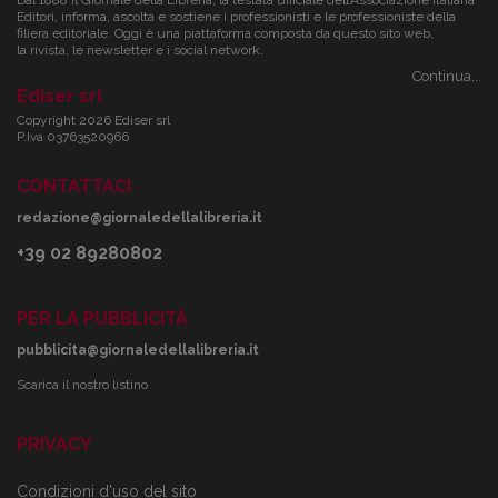
Dal 1888 il Giornale della Libreria, la testata ufficiale dell’Associazione Italiana
Editori, informa, ascolta e sostiene i professionisti e le professioniste della
filiera editoriale. Oggi è una piattaforma composta da questo sito web,
la rivista, le newsletter e i social network.
Continua...
Ediser srl
Copyright 2026 Ediser srl
P.Iva 03763520966
CONTATTACI
redazione@giornaledellalibreria.it
+39 02 89280802
PER LA PUBBLICITÀ
pubblicita@giornaledellalibreria.it
Scarica il nostro listino
PRIVACY
Condizioni d'uso del sito