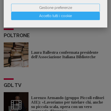
In collaborazione con
Gestione preferenze
Accetto tutti i cookie
POLTRONE
Laura Ballestra confermata presidente
dell’Associazione Italiana Biblioteche
GDL TV
Lorenzo Armando (gruppo Piccoli editori
AIE): «Lavoriamo per tutelare chi, anche
su piccola scala, opera con un vero