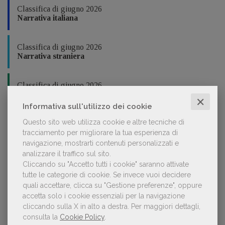
Classifica di giugno 2026
Narrativa italiana
Classifica di giugno 2026
Narrativa straniera
Classifica di giugno 2026
Fumetti
✕
Informativa sull'utilizzo dei cookie
Questo sito web utilizza cookie e altre tecniche di
Classifica di giugno 2026
Bambini e ragazzi
tracciamento per migliorare la tua esperienza di
navigazione, mostrarti contenuti personalizzati e
analizzare il traffico sul sito.
Classifica di giugno 2026
Cliccando su "Accetto tutti i cookie" saranno attivate
Saggistica divulgativa, accademica, professionale
tutte le categorie di cookie.
Se invece vuoi decidere
quali accettare, clicca su "Gestione preferenze", oppure
accetta solo i cookie essenziali per la navigazione
Classifica di giugno 2026
cliccando sulla X in alto a destra.
Per maggiori dettagli,
Manualistica
consulta la
Cookie Policy
.