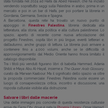
stata fondata nel 2024 ad Haifa da Abed Hawash, che ha iniziato
vendendo soprattutto saggi sulla Palestina in arabo, prima in un
mercato e poi in un bar di Haifa, per poi portare la libreria in
Giordania, Germania, Svezia e Spagna.
A Barcellona, questa rete ha trovato un nuovo punto di
appoggio in
Finestres Palestina
, libreria dedicata alla
letteratura, alla storia, alla politica e alla cultura palestinese. Lo
spazio, aperto di recente come nuova articolazione del
progetto Finestres, ospita libri in più lingue, eventi letterari e,
dall’autunno, anche gruppi di lettura. La libreria può arrivare a
contenere fino a 4.000 volumi, anche se le difficoltà di
approvvigionamento dal Medio Oriente hanno finora limitato il
catalogo disponibile.
Tra i titoli più venduti figurano libri di Isabella Hammad, Adania
Shibli e Maya Abu Al-Hayat, insieme a
The Queer Arab Glossary
,
curato da Marwan Kaabour. Ma il significato dello spazio va oltre
la proposta commerciale: Finestres Palestina vuole essere un
luogo di consapevolezza critica, incontro e discussione, una
risposta culturale visibile alla distruzione.
Salvare i libri dalle macerie
Una delle immagini più concrete di questa resistenza culturale
arriva da Gaza City, dove è nata la
Phoenix Library
. Omar Hamad,