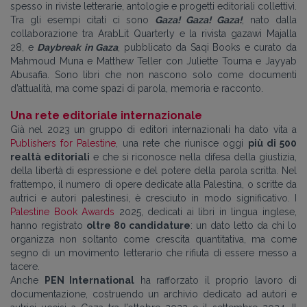
spesso in riviste letterarie, antologie e progetti editoriali collettivi.
Tra gli esempi citati ci sono
Gaza! Gaza! Gaza!
, nato dalla
collaborazione tra ArabLit Quarterly e la rivista gazawi Majalla
28, e
Daybreak in Gaza
, pubblicato da Saqi Books e curato da
Mahmoud Muna e Matthew Teller con Juliette Touma e Jayyab
Abusafia. Sono libri che non nascono solo come documenti
d’attualità, ma come spazi di parola, memoria e racconto.
Una rete editoriale internazionale
Già nel 2023 un gruppo di editori internazionali ha dato vita a
Publishers for Palestine
, una rete che riunisce oggi
più di 500
realtà editoriali
e che si riconosce nella difesa della giustizia,
della libertà di espressione e del potere della parola scritta. Nel
frattempo, il numero di opere dedicate alla Palestina, o scritte da
autrici e autori palestinesi, è cresciuto in modo significativo. I
Palestine Book Awards
2025, dedicati ai libri in lingua inglese,
hanno registrato
oltre 80 candidature
: un dato letto da chi lo
organizza non soltanto come crescita quantitativa, ma come
segno di un movimento letterario che rifiuta di essere messo a
tacere.
Anche
PEN International
ha rafforzato il proprio lavoro di
documentazione, costruendo un archivio dedicato ad autori e