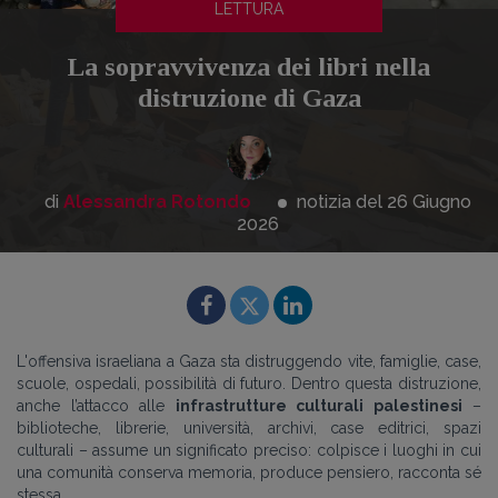
LETTURA
La sopravvivenza dei libri nella
distruzione di Gaza
di
Alessandra Rotondo
notizia del 26
Giugno
2026
L'offensiva israeliana a Gaza sta distruggendo
vite, famiglie, case,
scuole, ospedali, possibilità di futuro. Dentro questa distruzione,
anche l’attacco alle
infrastrutture culturali palestinesi
–
biblioteche, librerie, università, archivi, case editrici, spazi
culturali – assume un significato preciso: colpisce i luoghi in cui
una comunità conserva memoria, produce pensiero, racconta sé
stessa.