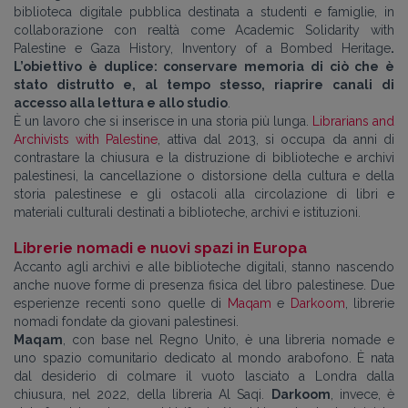
biblioteca digitale pubblica destinata a studenti e famiglie, in
collaborazione con realtà come Academic Solidarity with
Palestine e Gaza History, Inventory of a Bombed Heritage
.
L’obiettivo è duplice: conservare memoria di ciò che è
stato distrutto e, al tempo stesso, riaprire canali di
accesso alla lettura e allo studio
.
È un lavoro che si inserisce in una storia più lunga.
Librarians and
Archivists with Palestine
, attiva dal 2013, si occupa da anni di
contrastare la chiusura e la distruzione di biblioteche e archivi
palestinesi, la cancellazione o distorsione della cultura e della
storia palestinese e gli ostacoli alla circolazione di libri e
materiali culturali destinati a biblioteche, archivi e istituzioni.
Librerie nomadi e nuovi spazi in Europa
Accanto agli archivi e alle biblioteche digitali, stanno nascendo
anche nuove forme di presenza fisica del libro palestinese. Due
esperienze recenti sono quelle di
Maqam
e
Darkoom
, librerie
nomadi fondate da giovani palestinesi.
Maqam
, con base nel Regno Unito, è una libreria nomade e
uno spazio comunitario dedicato al mondo arabofono. È nata
dal desiderio di colmare il vuoto lasciato a Londra dalla
chiusura, nel 2022, della libreria Al Saqi.
Darkoom
, invece, è