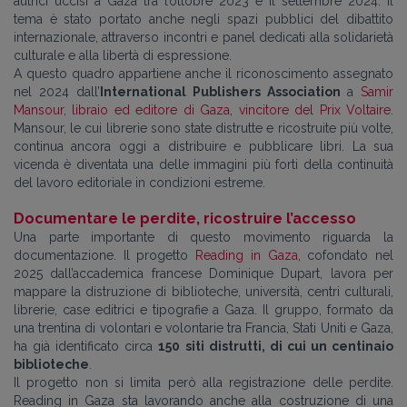
autrici uccisi a Gaza tra l’ottobre 2023 e il settembre 2024. Il
tema è stato portato anche negli spazi pubblici del dibattito
internazionale, attraverso incontri e panel dedicati alla solidarietà
culturale e alla libertà di espressione.
A questo quadro appartiene anche il riconoscimento assegnato
nel 2024 dall’
International Publishers Association
a
Samir
Mansour, libraio ed editore di Gaza, vincitore del Prix Voltaire
.
Mansour, le cui librerie sono state distrutte e ricostruite più volte,
continua ancora oggi a distribuire e pubblicare libri. La sua
vicenda è diventata una delle immagini più forti della continuità
del lavoro editoriale in condizioni estreme.
Documentare le perdite, ricostruire l’accesso
Una parte importante di questo movimento riguarda la
documentazione. Il progetto
Reading in Gaza
, cofondato nel
2025 dall’accademica francese Dominique Dupart, lavora per
mappare la distruzione di biblioteche, università, centri culturali,
librerie, case editrici e tipografie a Gaza. Il gruppo, formato da
una trentina di volontari e volontarie tra Francia, Stati Uniti e Gaza,
ha già identificato circa
150 siti distrutti, di cui un centinaio
biblioteche
.
Il progetto non si limita però alla registrazione delle perdite.
Reading in Gaza sta lavorando anche alla costruzione di una