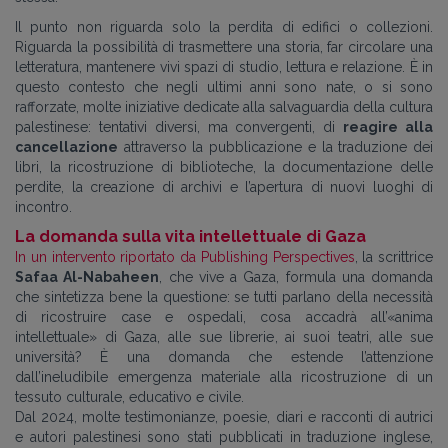
Il punto non riguarda solo la perdita di edifici o collezioni.
Riguarda la possibilità di trasmettere una storia, far circolare una
letteratura, mantenere vivi spazi di studio, lettura e relazione. È in
questo contesto che negli ultimi anni sono nate, o si sono
rafforzate, molte iniziative dedicate alla salvaguardia della cultura
palestinese: tentativi diversi, ma convergenti, di
reagire alla
cancellazione
attraverso la pubblicazione e la traduzione dei
libri, la ricostruzione di biblioteche, la documentazione delle
perdite, la creazione di archivi e l’apertura di nuovi luoghi di
incontro.
La domanda sulla
vita intellettuale
di Gaza
In un intervento riportato da Publishing Perspectives
, la scrittrice
Safaa Al-Nabaheen
, che vive a Gaza, formula una domanda
che sintetizza bene la questione: se tutti parlano della necessità
di ricostruire case e ospedali, cosa accadrà all’«anima
intellettuale» di Gaza, alle sue librerie, ai suoi teatri, alle sue
università? È una domanda che estende l’attenzione
dall’ineludibile emergenza materiale alla ricostruzione di un
tessuto culturale, educativo e civile.
Dal 2024, molte testimonianze, poesie, diari e racconti di autrici
e autori palestinesi sono stati pubblicati in traduzione inglese,