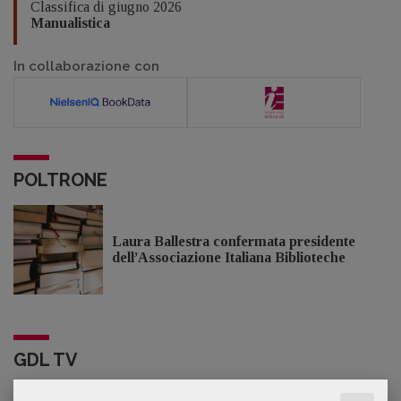
Classifica di giugno 2026
Manualistica
In collaborazione con
POLTRONE
Laura Ballestra confermata presidente
dell’Associazione Italiana Biblioteche
GDL TV