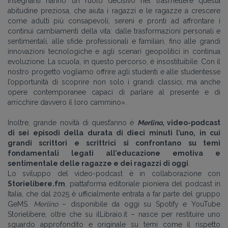
insegnanti hanno un ruolo decisivo nel trasmettere questa
abitudine preziosa, che aiuta i ragazzi e le ragazze a crescere
come adulti più consapevoli, sereni e pronti ad affrontare i
continui cambiamenti della vita: dalle trasformazioni personali e
sentimentali, alle sfide professionali e familiari, fino alle grandi
innovazioni tecnologiche e agli scenari geopolitici in continua
evoluzione. La scuola, in questo percorso, è insostituibile. Con il
nostro progetto vogliamo offrire agli studenti e alle studentesse
l’opportunità di scoprire non solo i grandi classici, ma anche
opere contemporanee capaci di parlare al presente e di
arricchire davvero il loro cammino».
Inoltre, grande novità di quest’anno è
Merlino
, video-podcast
di sei episodi della durata di dieci minuti l’uno, in cui
grandi scrittori e scrittrici si confrontano su temi
fondamentali legati all’educazione emotiva e
sentimentale delle ragazze e dei ragazzi di oggi
.
Lo sviluppo del video-podcast è in collaborazione con
Storielibere.fm
, piattaforma editoriale pioniera del podcast in
Italia, che dal 2025 è ufficialmente entrata a far parte del gruppo
GeMS.
Merlino
– disponibile da oggi su Spotify e YouTube
Storielibere, oltre che su ilLibraio.it
–
nasce per restituire uno
sguardo approfondito e originale su temi come il rispetto