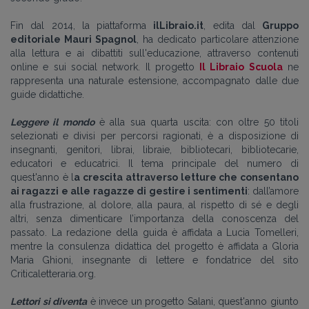
Fin dal 2014, la piattaforma
ilLibraio.it
, edita dal
Gruppo
editoriale Mauri Spagnol
, ha dedicato particolare attenzione
alla lettura e ai dibattiti sull'educazione, attraverso contenuti
online e sui social network. Il progetto
Il Libraio Scuola
ne
rappresenta una naturale estensione, accompagnato dalle due
guide didattiche.
Leggere il mondo
è alla sua quarta uscita: con oltre 50 titoli
selezionati e divisi per percorsi ragionati, è a disposizione di
insegnanti, genitori, librai, libraie, bibliotecari, bibliotecarie,
educatori e educatrici. Il tema principale del numero di
quest'anno è l
a crescita attraverso letture che consentano
ai ragazzi e alle ragazze di gestire i sentimenti
: dall’amore
alla frustrazione, al dolore, alla paura, al rispetto di sé e degli
altri, senza dimenticare l’importanza della conoscenza del
passato. La redazione della guida è affidata a Lucia Tomelleri,
mentre la consulenza didattica del progetto è affidata a Gloria
Maria Ghioni, insegnante di lettere e fondatrice del sito
Criticaletteraria.org.
Lettori si diventa
è invece un progetto Salani, quest'anno giunto