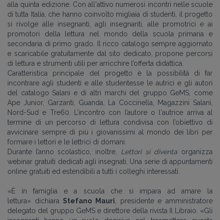
alla quinta edizione. Con all'attivo numerosi incontri nelle scuole
di tutta Italia, che hanno coinvolto migliaia di studenti, il progetto
si rivolge alle insegnanti, agli insegnanti, alle promotrici e ai
promotori della lettura nel mondo della scuola primaria e
secondaria di primo grado. Il ricco catalogo sempre aggiornato
e scaricabile gratuitamente dal sito dedicato, propone percorsi
di lettura e strumenti utili per arricchire l’offerta didattica.
Caratteristica principale del progetto è la possibilità di far
incontrare agli studenti e alle studentesse le autrici e gli autori
del catalogo Salani e di altri marchi del gruppo GeMS, come
Ape Junior, Garzanti, Guanda, La Coccinella, Magazzini Salani,
Nord-Sud e Tre60. L’incontro con l’autore o l'autrice arriva al
termine di un percorso di lettura condivisa con l’obiettivo di
avvicinare sempre di più i giovanissimi al mondo dei libri per
formare i lettori e le lettrici di domani.
Durante l’anno scolastico, inoltre,
Lettori si diventa
organizza
webinar gratuiti dedicati agli insegnati. Una serie di appuntamenti
online gratuiti ed estendibili a tutti i colleghi interessati.
«È in famiglia e a scuola che si impara ad amare la
lettura
»
dichiara
Stefano Mauri
, presidente e amministratore
delegato del gruppo GeMS e direttore della rivista Il Libraio.
«
Gli