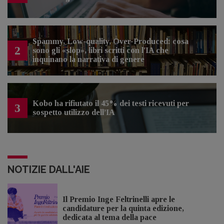
Spammy, Low-quality, Over-Produced: cosa
2
sono gli «slop», libri scritti con l'IA che
inquinano la narrativa di genere
Kobo ha rifiutato il 45% dei testi ricevuti per
3
sospetto utilizzo dell’IA
NOTIZIE DALL'AIE
Il Premio Inge Feltrinelli apre le
candidature per la quinta edizione,
dedicata al tema della pace