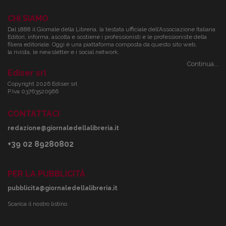
CHI SIAMO
Dal 1888 il Giornale della Libreria, la testata ufficiale dell’Associazione Italiana
Editori, informa, ascolta e sostiene i professionisti e le professioniste della
filiera editoriale. Oggi è una piattaforma composta da questo sito web,
la rivista, le newsletter e i social network.
Continua...
Ediser srl
Copyright 2026 Ediser srl
P.Iva 03763520966
CONTATTACI
redazione@giornaledellalibreria.it
+39 02 89280802
PER LA PUBBLICITÀ
pubblicita@giornaledellalibreria.it
Scarica il nostro listino