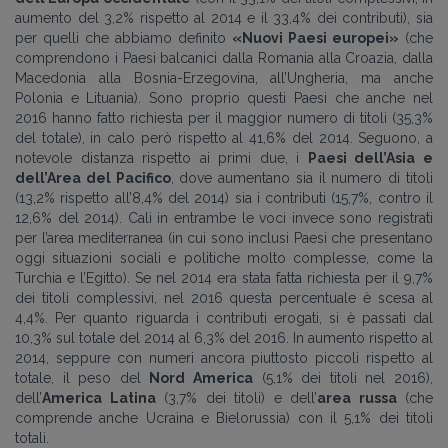
aumento del 3,2% rispetto al 2014 e il 33,4% dei contributi), sia
per quelli che abbiamo definito
«Nuovi Paesi europei»
(che
comprendono i Paesi balcanici dalla Romania alla Croazia, dalla
Macedonia alla Bosnia-Erzegovina, all’Ungheria, ma anche
Polonia e Lituania). Sono proprio questi Paesi che anche nel
2016 hanno fatto richiesta per il maggior numero di titoli (35,3%
del totale), in calo però rispetto al 41,6% del 2014. Seguono, a
notevole distanza rispetto ai primi due, i
Paesi dell’Asia e
dell’Area del Pacifico
, dove aumentano sia il numero di titoli
(13,2% rispetto all’8,4% del 2014) sia i contributi (15,7%, contro il
12,6% del 2014). Cali in entrambe le voci invece sono registrati
per l’area mediterranea (in cui sono inclusi Paesi che presentano
oggi situazioni sociali e politiche molto complesse, come la
Turchia e l’Egitto). Se nel 2014 era stata fatta richiesta per il 9,7%
dei titoli complessivi, nel 2016 questa percentuale è scesa al
4,4%. Per quanto riguarda i contributi erogati, si è passati dal
10,3% sul totale del 2014 al 6,3% del 2016. In aumento rispetto al
2014, seppure con numeri ancora piuttosto piccoli rispetto al
totale, il peso del
Nord America
(5,1% dei titoli nel 2016),
dell’
America Latina
(3,7% dei titoli) e dell’
area russa
(che
comprende anche Ucraina e Bielorussia) con il 5,1% dei titoli
totali.