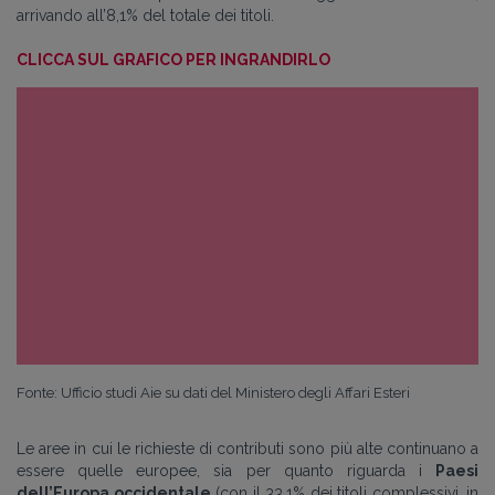
arrivando all’8,1% del totale dei titoli.
CLICCA SUL GRAFICO PER INGRANDIRLO
Fonte: Ufficio studi Aie su dati del Ministero degli Affari Esteri
Le aree in cui le richieste di contributi sono più alte continuano a
essere quelle europee, sia per quanto riguarda i
Paesi
dell’Europa occidentale
(con il 33,1% dei titoli complessivi, in