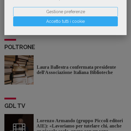
In collaborazione con
Gestione preferenze
Accetto tutti i cookie
POLTRONE
Laura Ballestra confermata presidente
dell’Associazione Italiana Biblioteche
GDL TV
Lorenzo Armando (gruppo Piccoli editori
AIE): «Lavoriamo per tutelare chi, anche