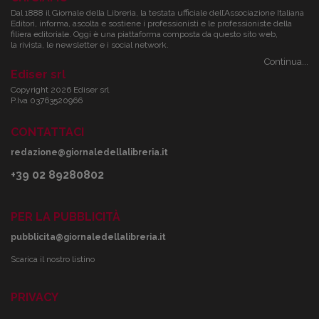
Dal 1888 il Giornale della Libreria, la testata ufficiale dell’Associazione Italiana
Editori, informa, ascolta e sostiene i professionisti e le professioniste della
filiera editoriale. Oggi è una piattaforma composta da questo sito web,
la rivista, le newsletter e i social network.
Continua...
Ediser srl
Copyright 2026 Ediser srl
P.Iva 03763520966
CONTATTACI
redazione@giornaledellalibreria.it
+39 02 89280802
PER LA PUBBLICITÀ
pubblicita@giornaledellalibreria.it
Scarica il nostro listino
PRIVACY