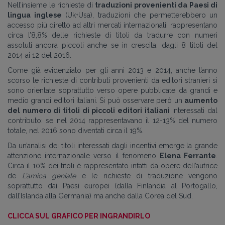
Nell’insieme le richieste di
traduzioni provenienti da Paesi di
lingua inglese
(Uk+Usa), traduzioni che permetterebbero un
accesso più diretto ad altri mercati internazionali, rappresentano
circa l’8,8% delle richieste di titoli da tradurre con numeri
assoluti ancora piccoli anche se in crescita: dagli 8 titoli del
2014 ai 12 del 2016.
Come già evidenziato per gli anni 2013 e 2014, anche l’anno
scorso le richieste di contributi provenienti da editori stranieri si
sono orientate soprattutto verso
opere pubblicate da grandi e
medio grandi editori italiani. Si può osservare però un
aumento
del numero di titoli di piccoli editori italiani
interessati dal
contributo: se nel 2014 rappresentavano il 12-13% del numero
totale, nel 2016 sono diventati circa il 19%.
Da un’analisi dei titoli interessati dagli incentivi emerge la grande
attenzione internazionale verso il fenomeno
Elena Ferrante
.
Circa il 10% dei titoli è rappresentato infatti da opere dell’autrice
de
L’amica geniale
e le richieste di traduzione vengono
soprattutto dai Paesi europei (dalla Finlandia al Portogallo,
dall’Islanda alla Germania) ma anche dalla Corea del Sud.
CLICCA SUL GRAFICO PER INGRANDIRLO