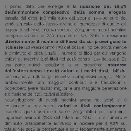
Il primo dato che emerge è la
riduzione del 10,4%
dell’ammontare complessivo della somma erogata
,
passata dai circa 196 mila euro del 2014 ai 175.500 euro del
2016. Un calo dello stesso ordine di grandezza di quello già
registrato nel 2014: -11,0% rispetto al 2013, anno in cui l’incentivo
complessivo era di 220 mila euro. Nel 2016 è
cresciuto
ulteriormente il numero di Paesi da cui provengono le
richieste
(42 Paesi contro i 38 del 2014 e i 30 del 2013), mentre
è diminuito di circa il 12% il numero di titoli per cui vengono
chiesti gli incentivi (136 titoli nel 2016 contro i 154 del 2014). Da
una parte quindi assistiamo a un crescente
interesse
dall'estero verso i nostri autori e i nostri titoli
, dall’altra
continuano a ridursi gli incentivi complessivi erogati. Molto
probabilmente con maggiori contributi alle traduzioni si
potrebbero avere risultati migliori e una maggiore penetrazione
e diffusione dei titoli italiani all’estero.
Nell’attribuzione di questi incentivi anche nel 2016 si è
continuato a privilegiare
autori e titoli contemporanei
rispetto a quelli fuori diritti. Se nel 2013 infatti i titoli fuori diritti
rappresentavano il 17,8% del totale nel 2014 il loro numero è
diminuito drasticamente arrivando a incidere per il 5,2% sul
totale. Nel 2016 la percentuale è solo leggermente aumentata,