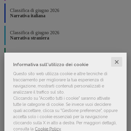
Classifica di giugno 2026
Narrativa italiana
Classifica di giugno 2026
Narrativa straniera
Classifica di giugno 2026
Fumetti
✕
Informativa sull'utilizzo dei cookie
Questo sito web utilizza cookie e altre tecniche di
Classifica di giugno 2026
tracciamento per migliorare la tua esperienza di
Bambini e ragazzi
navigazione, mostrarti contenuti personalizzati e
analizzare il traffico sul sito.
Cliccando su "Accetto tutti i cookie" saranno attivate
Classifica di giugno 2026
tutte le categorie di cookie.
Se invece vuoi decidere
Saggistica divulgativa, accademica, professionale
quali accettare, clicca su "Gestione preferenze", oppure
accetta solo i cookie essenziali per la navigazione
Classifica di giugno 2026
cliccando sulla X in alto a destra.
Per maggiori dettagli,
Manualistica
consulta la
Cookie Policy
.