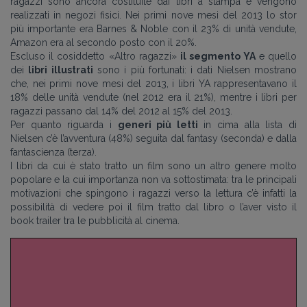
ragazzi sono ancora costituite dai libri a stampa e vengono
realizzati in negozi fisici. Nei primi nove mesi del 2013 lo stor
più importante era Barnes & Noble con il 23% di unità vendute,
Amazon era al secondo posto con il 20%.
Escluso il cosiddetto «Altro ragazzi»
il segmento YA
e quello
dei
libri illustrati
sono i più fortunati: i dati Nielsen mostrano
che, nei primi nove mesi del 2013, i libri YA rappresentavano il
18% delle unità vendute (nel 2012 era il 21%), mentre i libri per
ragazzi passano dal 14% del 2012 al 15% del 2013.
Per quanto riguarda i
generi più letti
in cima alla lista di
Nielsen c’è l’avventura (48%) seguita dal fantasy (seconda) e dalla
fantascienza (terza).
I libri da cui è stato tratto un film sono un altro genere molto
popolare e la cui importanza non va sottostimata: tra le principali
motivazioni che spingono i ragazzi verso la lettura c’è infatti la
possibilità di vedere poi il film tratto dal libro o l’aver visto il
book trailer tra le pubblicità al cinema.