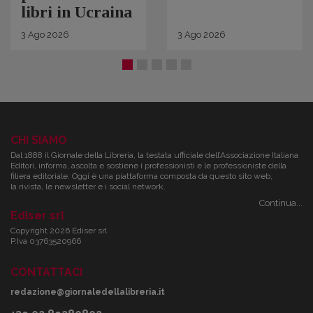
libri in Ucraina
3
Ago
2026
3
Ago
2026
CHI SIAMO
Dal 1888 il Giornale della Libreria, la testata ufficiale dell’Associazione Italiana
Editori, informa, ascolta e sostiene i professionisti e le professioniste della
filiera editoriale. Oggi è una piattaforma composta da questo sito web,
la rivista, le newsletter e i social network.
Continua...
Ediser srl
Copyright 2026 Ediser srl
P.Iva 03763520966
CONTATTACI
redazione@giornaledellalibreria.it