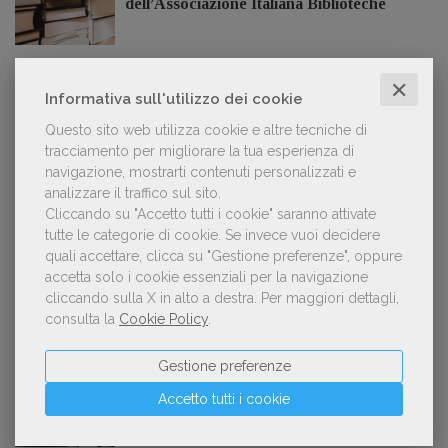
dell’Associazione Italiana Biblioteche
✕
Informativa sull'utilizzo dei cookie
GDL TV
Questo sito web utilizza cookie e altre tecniche di
tracciamento per migliorare la tua esperienza di
Lorenzo Armando (gruppo Piccoli editori
navigazione, mostrarti contenuti personalizzati e
AIE): «Lavoriamo per tutelare chi, anche
analizzare il traffico sul sito.
su piccola scala, opera con un vero
Cliccando su "Accetto tutti i cookie" saranno attivate
approccio d'impresa»
tutte le categorie di cookie.
Se invece vuoi decidere
quali accettare, clicca su "Gestione preferenze", oppure
accetta solo i cookie essenziali per la navigazione
cliccando sulla X in alto a destra.
Per maggiori dettagli,
OFFERTE DI LAVORO
consulta la
Cookie Policy
.
Gestione preferenze
Lavoro: 7 posizioni aperte e 9 stage in
Accetto tutti i cookie
editoria