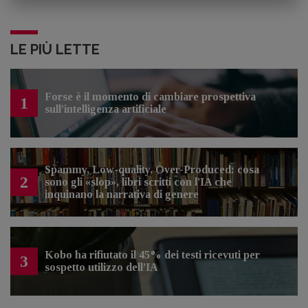
LE PIÙ LETTE
Forse è il momento di cambiare prospettiva
1
sull’intelligenza artificiale
Spammy, Low-quality, Over-Produced: cosa
2
sono gli «slop», libri scritti con l'IA che
inquinano la narrativa di genere
Kobo ha rifiutato il 45% dei testi ricevuti per
3
sospetto utilizzo dell’IA