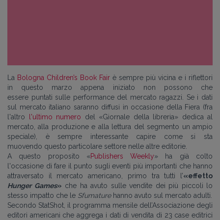
La
Bologna Children’s Book Fair
è sempre più vicina e i riflettori
in questo marzo appena iniziato non possono che
essere puntati sulle performance del mercato ragazzi. Se i dati
sul mercato italiano saranno diffusi in occasione della Fiera (fra
l'altro
l'ultimo numero
del «Giornale della libreria» dedica al
mercato, alla produzione e alla lettura del segmento un ampio
speciale), è sempre interessante capire come si sta
muovendo questo particolare settore nelle altre editorie.
A questo proposito «
Publishers Weekly
» ha già colto
l'occasione di fare il punto sugli eventi più importanti che hanno
attraversato il mercato americano, primo tra tutti l’
«effetto
Hunger Games
»
che ha avuto sulle vendite dei più piccoli lo
stesso impatto che le
Sfumature
hanno avuto sul mercato adulti.
Secondo StatShot, il programma mensile dell’Associazione degli
editori americani che aggrega i dati di vendita di 23 case editrici