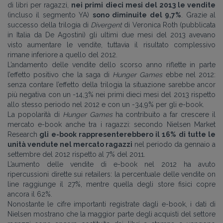
di libri per ragazzi,
nei primi dieci mesi del 2013 le vendite
(incluso il segmento YA)
sono diminuite del 9,7%
. Grazie al
successo della trilogia di
Divergent
di Veronica Roth (pubblicata
in Italia da De Agostini) gli ultimi due mesi del 2013 avevano
visto aumentare le vendite, tuttavia il risultato complessivo
rimane inferiore a quello del 2012.
L’andamento delle vendite dello scorso anno riflette in parte
l’effetto positivo che la saga di
Hunger Games
ebbe nel 2012:
senza contare l’effetto della trilogia la situazione sarebbe ancor
più negativa con un -14,3% nei primi dieci mesi del 2013 rispetto
allo stesso periodo nel 2012 e con un -34,9% per gli e-book.
La popolarità di
Hunger Games
ha contribuito a far crescere il
mercato e-book anche tra i ragazzi: secondo Nielsen Market
Research
gli e-book rappresenterebbero il 16% di tutte le
unità vendute nel mercato ragazzi
nel periodo da gennaio a
settembre del 2012 rispetto al 7% del 2011.
L’aumento delle vendite di e-book nel 2012 ha avuto
ripercussioni dirette sui retailers: la percentuale delle vendite on
line raggiunge il 27%, mentre quella degli store fisici copre
ancora il 62%.
Nonostante le cifre importanti registrate dagli e-book, i dati di
Nielsen mostrano che la maggior parte degli acquisti del settore