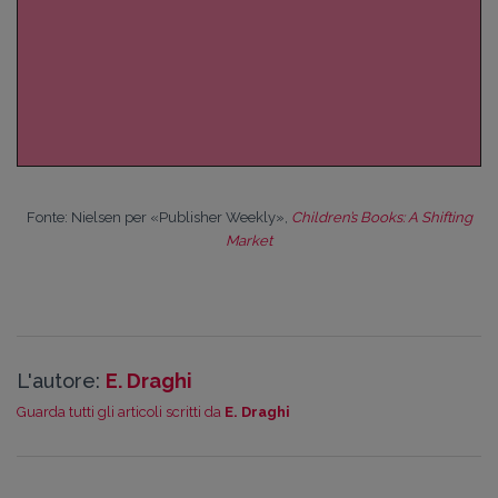
Fonte: Nielsen per «Publisher Weekly»,
Children’s Books: A Shifting
Market
L'autore:
E. Draghi
Guarda tutti gli articoli scritti da
E. Draghi