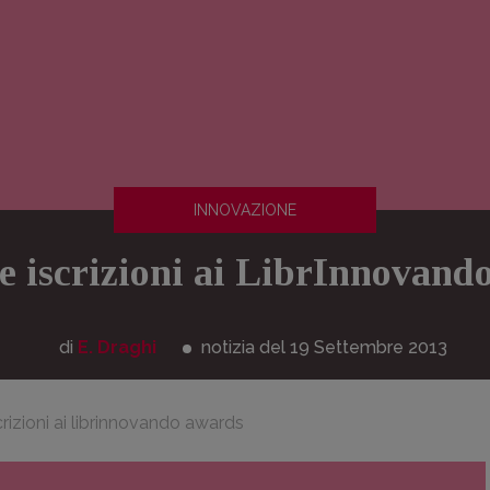
INNOVAZIONE
e iscrizioni ai LibrInnovan
di
E. Draghi
notizia del 19
Settembre
2013
crizioni ai librinnovando awards