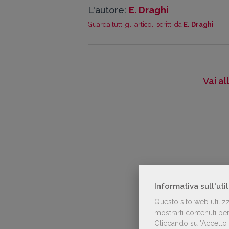
L'autore:
E. Draghi
Guarda tutti gli articoli scritti da
E. Draghi
Vai a
Informativa sull'uti
Questo sito web utiliz
mostrarti contenuti pers
Cliccando su "Accetto t