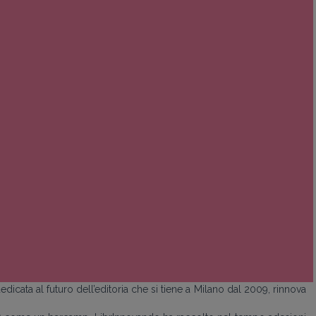
edicata al futuro dell’editoria che si tiene a Milano dal 2009, rinnova