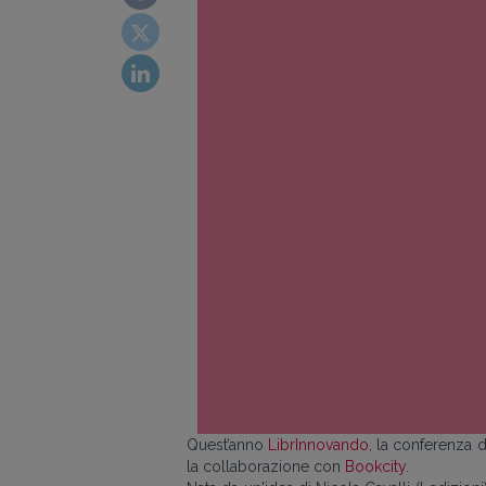
Quest’anno
LibrInnovando
, la conferenza d
la collaborazione con
Bookcity
.