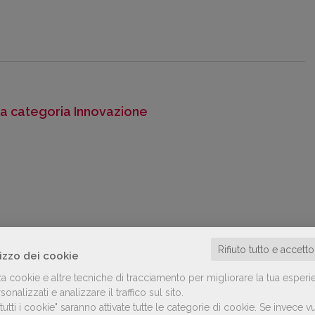
lla categoria Innovazione
Rifiuto tutto e accett
lizzo dei cookie
za cookie e altre tecniche di tracciamento per migliorare la tua esperi
onalizzati e analizzare il traffico sul sito.
utti i cookie" saranno attivate tutte le categorie di cookie.
Se invece vu