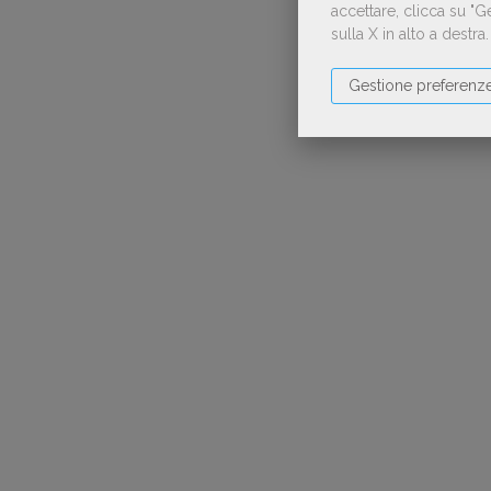
accettare, clicca su "
sulla X in alto a destra
Gestione preferenz