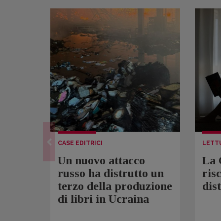
CASE EDITRICI
LETT
Un nuovo attacco
La 
russo ha distrutto un
ris
terzo della produzione
dis
di libri in Ucraina