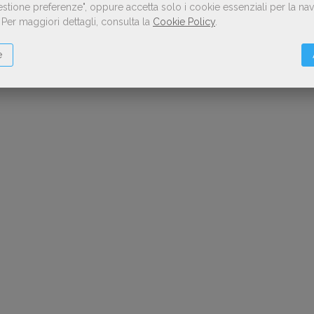
Gestione preferenze", oppure accetta solo i cookie essenziali per la n
.
Per maggiori dettagli, consulta la
Cookie Policy
.
e