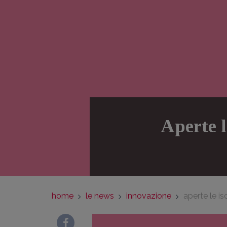
Aperte l
home
le news
innovazione
aperte le is