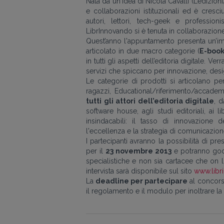
Nata da un'idea di Nicola Cavalli (Ledizi
e collaborazioni istituzionali ed è cresc
autori, lettori, tech-geek e professioni
LibrInnovando si è tenuta in collaborazion
Quest’anno l'appuntamento presenta un’im
articolato in due macro categorie (
E-boo
in tutti gli aspetti dell’editoria digitale. V
servizi che spiccano per innovazione, desi
Le categorie di prodotti si articolano p
ragazzi, Educational/riferimento/accadem
tutti gli attori dell’editoria digitale
, d
software house, agli studi editoriali, ai lib
insindacabili: il tasso di innovazione de
l'eccellenza e la strategia di comunicazi
I partecipanti avranno la possibilità di pr
per il
23 novembre 2013
e potranno gode
specialistiche e non sia cartacee che on l
intervista sarà disponibile sul sito
www.libr
La
deadline per partecipare
al concorso
il regolamento e il modulo per inoltrare la