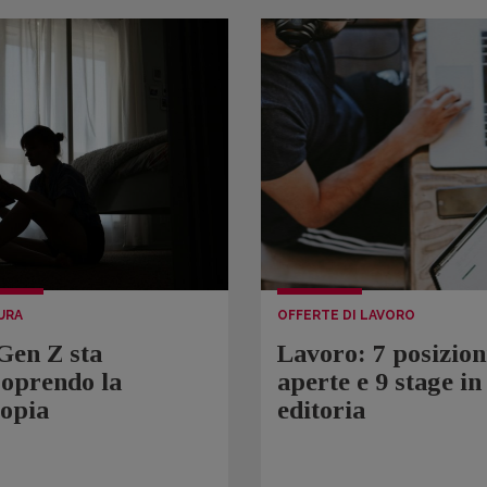
URA
OFFERTE DI LAVORO
Gen Z sta
Lavoro: 7 posizion
coprendo la
aperte e 9 stage in
topia
editoria