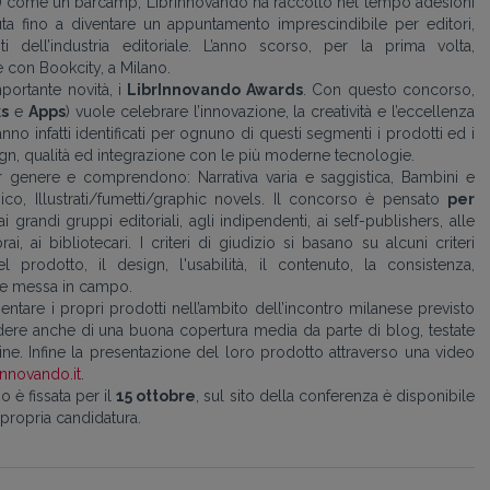
oni) come un barcamp, LibrInnovando ha raccolto nel tempo adesioni
iuta fino a diventare un appuntamento imprescindibile per editori,
sti dell’industria editoriale. L’anno scorso, per la prima volta,
e con Bookcity, a Milano.
portante novità, i
LibrInnovando Awards
. Con questo concorso,
ks
e
Apps
) vuole celebrare l’innovazione, la creatività e l’eccellenza
erranno infatti identificati per ognuno di questi segmenti i prodotti ed i
gn, qualità ed integrazione con le più moderne tecnologie.
er genere e comprendono: Narrativa varia e saggistica, Bambini e
ico, Illustrati/fumetti/graphic novels. Il concorso è pensato
per
ai grandi gruppi editoriali, agli indipendenti, ai self-publishers, alle
rai, ai bibliotecari. I criteri di giudizio si basano su alcuni criteri
l prodotto, il design, l'usabilità, il contenuto, la consistenza,
one messa in campo.
esentare i propri prodotti nell’ambito dell’incontro milanese previsto
re anche di una buona copertura media da parte di blog, testate
ine. Infine la presentazione del loro prodotto attraverso una video
innovando.it
.
 è fissata per il
15 ottobre
, sul sito della conferenza è disponibile
 propria candidatura.