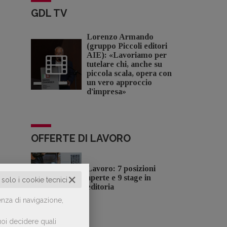
GDL TV
Lorenzo Armando
(gruppo Piccoli editori
AIE): «Lavoriamo per
tutelare chi, anche su
piccola scala, opera con
un vero approccio
d'impresa»
OFFERTE DI LAVORO
Lavoro: 7 posizioni
✕
aperte e 9 stage in
o solo i cookie tecnici
editoria
enza di navigazione,
oi decidere quali