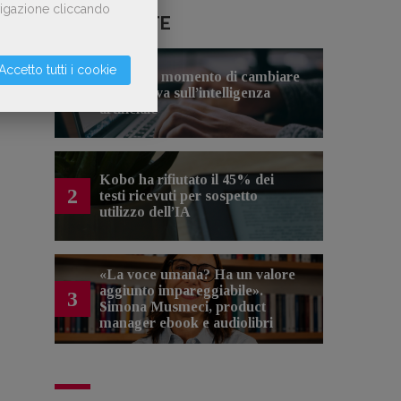
avigazione cliccando
LE PIÙ LETTE
Accetto tutti i cookie
Forse è il momento di cambiare
1
prospettiva sull’intelligenza
artificiale
Kobo ha rifiutato il 45% dei
2
testi ricevuti per sospetto
utilizzo dell’IA
«La voce umana? Ha un valore
aggiunto impareggiabile».
3
Simona Musmeci, product
manager ebook e audiolibri