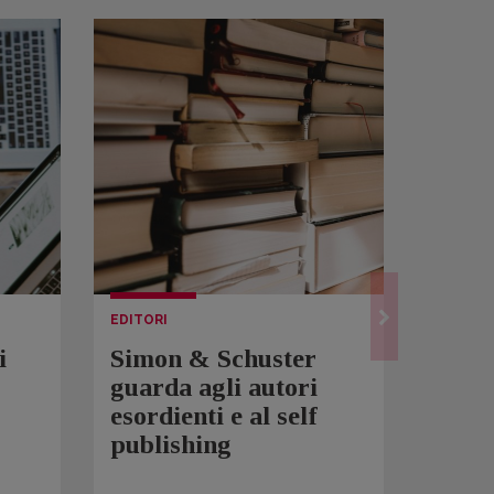
EDITORI
LETTUR
i
Simon & Schuster
Spam
guarda agli autori
Over
esordienti e al self
sono 
publishing
scrit
inqui