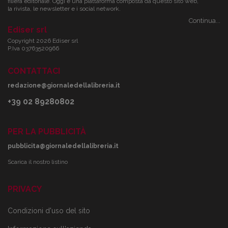
filiera editoriale. Oggi è una piattaforma composta da questo sito web,
la rivista, le newsletter e i social network.
Continua...
Ediser srl
Copyright 2026 Ediser srl
P.Iva 03763520966
CONTATTACI
redazione@giornaledellalibreria.it
+39 02 89280802
PER LA PUBBLICITÀ
pubblicita@giornaledellalibreria.it
Scarica il nostro listino
PRIVACY
Condizioni d'uso del sito