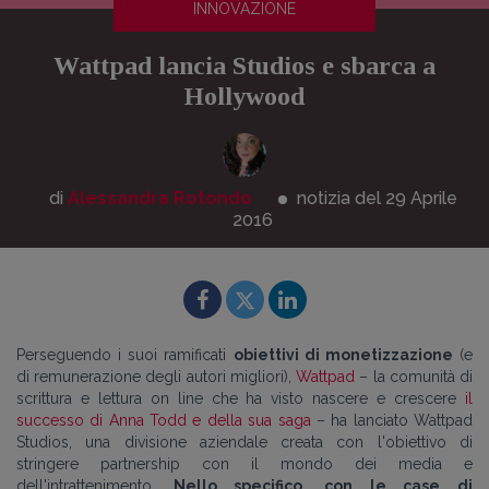
INNOVAZIONE
Wattpad lancia Studios e sbarca a
Hollywood
di
Alessandra Rotondo
notizia del 29
Aprile
2016
Perseguendo i suoi ramificati
obiettivi di monetizzazione
(e
di remunerazione degli autori migliori),
Wattpad
– la comunità di
scrittura e lettura on line che ha visto nascere e crescere
il
successo di Anna Todd e della sua saga
– ha lanciato Wattpad
Studios, una divisione aziendale creata con l'obiettivo di
stringere partnership con il mondo dei media e
dell'intrattenimento.
Nello specifico, con le case di