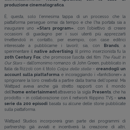
produzione cinematografica
.
È, questa, solo l'ennesima tappa di un processo che la
piattaforma persegue ormai da tempo e che l'ha portata sia a
inaugurare uno
«Stars program»
, con l’obiettivo di creare
occasioni di guadagno per i suoi utenti più apprezzarti
(mettendoli in contatto, per esempio, con case editrici
interessate a pubblicarne i lavori); sia, con
Brands
, a
sperimentare il
native advertising
(il primo inserzionista fu la
20th Century Fox
, che promosse l’uscita del film
The Fault In
Our Stars
– dall’omonimo romanzo di John Green, pubblicato in
Italia da Rizzoli con il titolo
Colpa delle stelle
–
creandogli un
account sulla piattaforma
e incoraggiando i «fanfictioner» a
sprigionare la loro creatività a partire dalla trama dell'opera). Ma
Wattpad aveva anche già stretto rapporti con il mondo
dell’
home entertainment
attraverso la sigla
Presents
, che ha
prodotto – in collaborazione con il network filippino TV5 –
una
serie da 200 episodi
basata su alcune delle storie pubblicate
sulla piattaforma.
Wattpad Studios incorporerà gran parte dei programmi di
partnership già avviati e incentiverà la creazione di altri,