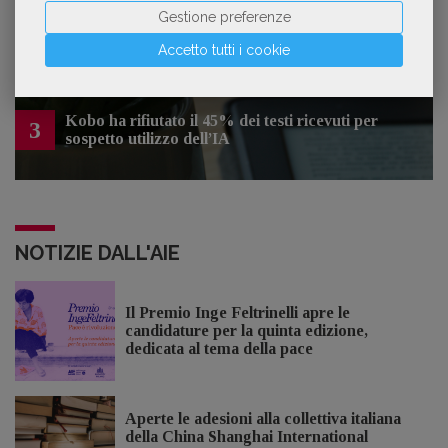
2
sono gli «slop», libri scritti con l'IA che
Gestione preferenze
inquinano la narrativa di genere
Accetto tutti i cookie
Kobo ha rifiutato il 45% dei testi ricevuti per
3
sospetto utilizzo dell’IA
NOTIZIE DALL'AIE
Il Premio Inge Feltrinelli apre le
candidature per la quinta edizione,
dedicata al tema della pace
Aperte le adesioni alla collettiva italiana
della China Shanghai International