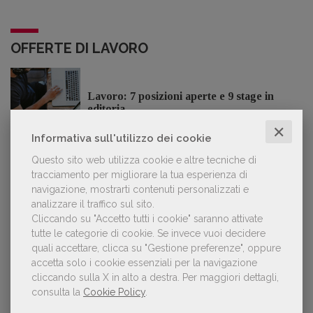
OFFERTE DI LAVORO
Lavoro: 7 posizioni aperte e 9 stage in
editoria
✕
Informativa sull'utilizzo dei cookie
Questo sito web utilizza cookie e altre tecniche di
tracciamento per migliorare la tua esperienza di
LE PIÙ LETTE
navigazione, mostrarti contenuti personalizzati e
analizzare il traffico sul sito.
Cliccando su "Accetto tutti i cookie" saranno attivate
tutte le categorie di cookie.
Se invece vuoi decidere
Forse è il momento di cambiare prospettiva
1
quali accettare, clicca su "Gestione preferenze", oppure
sull’intelligenza artificiale
accetta solo i cookie essenziali per la navigazione
cliccando sulla X in alto a destra.
Per maggiori dettagli,
consulta la
Cookie Policy
.
Spammy, Low-quality, Over-Produced: cosa