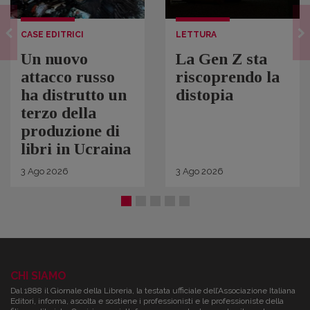
CASE EDITRICI
LETTURA
Un nuovo
La Gen Z sta
attacco russo
riscoprendo la
ha distrutto un
distopia
terzo della
produzione di
libri in Ucraina
3
Ago
2026
3
Ago
2026
CHI SIAMO
Dal 1888 il Giornale della Libreria, la testata ufficiale dell’Associazione Italiana
Editori, informa, ascolta e sostiene i professionisti e le professioniste della