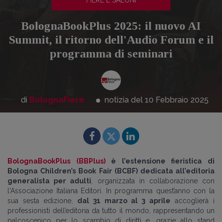
FIERE E SALONI
BolognaBookPlus 2025: il nuovo AI
Summit, il ritorno dell'Audio Forum e il
programma di seminari
di
BolognaFiere
notizia del 10
Febbraio
2025
BolognaBookPlus (BBPlus)
è l’estensione fieristica di
Bologna Children’s Book Fair (BCBF) dedicata all’editoria
generalista per adulti
, organizzata in collaborazione con
l'Associazione Italiana Editori. In programma quest’anno con la
sua sesta edizione,
dal 31 marzo al 3 aprile
accoglierà i
professionisti dell’editoria da tutto il mondo, rappresentando un
palcoscenico per lo scambio di diritti e, grazie allo stand