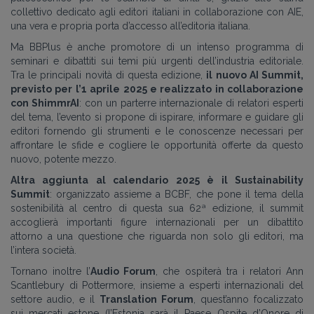
collettivo dedicato agli editori italiani in collaborazione con AIE,
una vera e propria porta d’accesso all’editoria italiana.
Ma BBPlus è anche promotore di un intenso programma di
seminari e dibattiti sui temi più urgenti dell’industria editoriale.
Tra le principali novità di questa edizione,
il nuovo AI Summit,
previsto per l’1 aprile 2025 e realizzato in collaborazione
con ShimmrAI
: con un parterre internazionale di relatori esperti
del tema, l’evento si propone di ispirare, informare e guidare gli
editori fornendo gli strumenti e le conoscenze necessari per
affrontare le sfide e cogliere le opportunità offerte da questo
nuovo, potente mezzo.
Altra aggiunta al calendario 2025 è il Sustainability
Summit
: organizzato assieme a BCBF, che pone il tema della
sostenibilità al centro di questa sua 62ª edizione, il summit
accoglierà importanti figure internazionali per un dibattito
attorno a una questione che riguarda non solo gli editori, ma
l’intera società.
Tornano inoltre l’
Audio Forum
, che ospiterà tra i relatori Ann
Scantlebury di Pottermore, insieme a esperti internazionali del
settore audio, e il
Translation Forum
, quest’anno focalizzato
sui mercati estone (l’Estonia sarà il Paese Ospite d’Onore di