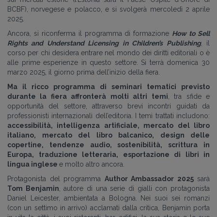
BCBF), norvegese e polacco, e si svolgerà mercoledì 2 aprile
2025.
Ancora, si riconferma il programma di formazione
How to Sell
Rights and Understand Licensing in Children’s Publishing
, il
corso per chi desidera entrare nel mondo dei diritti editoriali o è
alle prime esperienze in questo settore. Si terrà domenica 30
marzo 2025, il giorno prima dell’inizio della fiera.
Ma il ricco programma di seminari tematici previsto
durante la fiera affronterà molti altri temi
, tra sfide e
opportunità del settore, attraverso brevi incontri guidati da
professionisti internazionali dell’editoria. I temi trattati includono:
accessibilità, intelligenza artificiale, mercato del libro
italiano, mercato del libro balcanico, design delle
copertine, tendenze audio, sostenibilità, scrittura in
Europa, traduzione letteraria, esportazione di libri in
lingua inglese
e molto altro ancora.
Protagonista del programma
Author Ambassador 2025
sarà
Tom Benjamin
, autore di una serie di gialli con protagonista
Daniel Leicester, ambientata a Bologna. Nei suoi sei romanzi
(con un settimo in arrivo) acclamati dalla critica, Benjamin porta