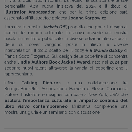
in vita la città, i suoi ristoranti, bar, edifici, la sua storia e le sue
personalità. Altra nuova iniziativa del 2025 è il titolo di
Illustrator Ambassador
, che per la prima edizione sarà
assegnato all’illustratrice polacca
Joanna Karpowicz
.
Torna tra le mostre
Jackets Off!
, progetto che pone il design al
centro del mondo editoriale. L’iniziativa prevede una mostra
basata su un titolo pubblicato in diverse edizioni internazionali,
delle cui cover vengono poste in rilievo le diverse
interpretazioni. Il titolo scelto per il 2025 è
Il Grande Gatsby
di
Francis Scott Fitzgerald. Sul design delle copertine si concentra
anche l’
Indie Authors Book Jacket Award
, nato nel 2024 per
scoprire nuovi talenti attraverso la varietà di copertine che li
rappresentano.
Infine,
Talking Pictures
è una collaborazione tra
BolognaBookPlus, Associazione Hamelin e Steven Guarnaccia
(autore, illustratore e designer con base a New York, USA) che
esplora l’importanza culturale e l’impatto continuo del
libro visivo contemporaneo
. L’iniziativa comprende una
mostra, una giuria e un seminario con discussione.