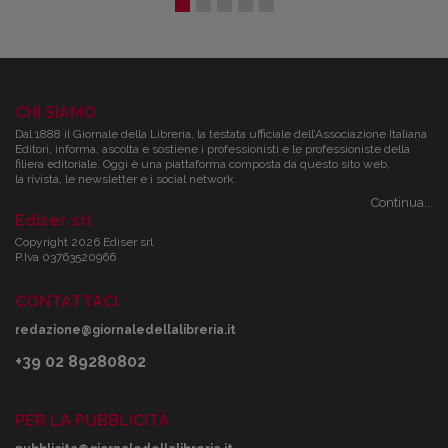
CHI SIAMO
Dal 1888 il Giornale della Libreria, la testata ufficiale dell’Associazione Italiana
Editori, informa, ascolta e sostiene i professionisti e le professioniste della
filiera editoriale. Oggi è una piattaforma composta da questo sito web,
la rivista, le newsletter e i social network.
Continua...
Ediser srl
Copyright 2026 Ediser srl
P.Iva 03763520966
CONTATTACI
redazione@giornaledellalibreria.it
+39 02 89280802
PER LA PUBBLICITÀ