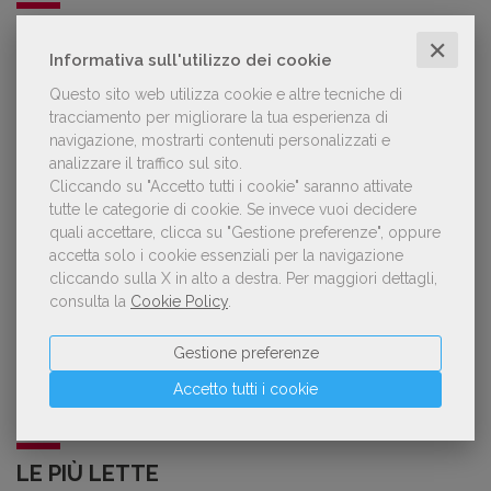
GDL TV
✕
Informativa sull'utilizzo dei cookie
Lorenzo Armando (gruppo Piccoli editori
Questo sito web utilizza cookie e altre tecniche di
AIE): «Lavoriamo per tutelare chi, anche
tracciamento per migliorare la tua esperienza di
su piccola scala, opera con un vero
navigazione, mostrarti contenuti personalizzati e
approccio d'impresa»
analizzare il traffico sul sito.
Cliccando su "Accetto tutti i cookie" saranno attivate
tutte le categorie di cookie.
Se invece vuoi decidere
quali accettare, clicca su "Gestione preferenze", oppure
OFFERTE DI LAVORO
accetta solo i cookie essenziali per la navigazione
cliccando sulla X in alto a destra.
Per maggiori dettagli,
consulta la
Cookie Policy
.
Lavoro: 7 posizioni aperte e 9 stage in
editoria
Gestione preferenze
Accetto tutti i cookie
LE PIÙ LETTE