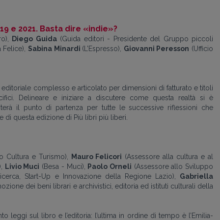
19 e 2021. Basta dire «indie»?
ro),
Diego Guida
(Guida editori - Presidente del Gruppo piccoli
a Felice),
Sabina Minardi
(L’Espresso),
Giovanni Peresson
(Ufficio
ditoriale complesso e articolato per dimensioni di fatturato e titoli
ifici. Delineare e iniziare a discutere come questa realtà si è
terà il punto di partenza per tutte le successive riflessioni che
i questa edizione di Più libri più liberi.
o Cultura e Turismo)
,
Mauro Felicori
(Assessore alla cultura e al
),
Livio Muci
(Besa - Muci),
Paolo Orneli
(Assessore allo Sviluppo
cerca, Start-Up e Innovazione della Regione Lazio),
Gabriella
one dei beni librari e archivistici, editoria ed istituti culturali della
leggi sul libro e l’editoria: l’ultima in ordine di tempo è l’Emilia-