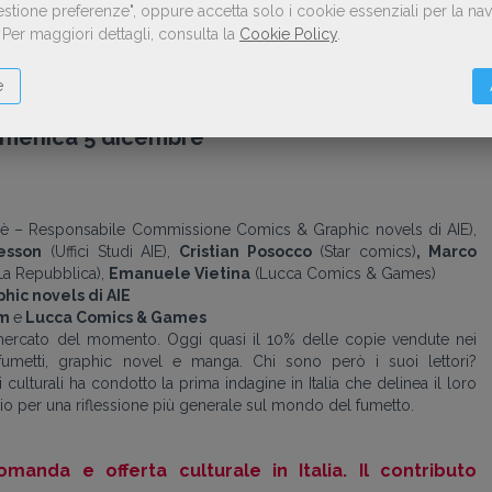
 penuria di materia prima e i ritardi nelle consegne è necessario
Gestione preferenze", oppure accetta solo i cookie essenziali per la n
senza poterli nemmeno calibrare in base alle prenotazioni delle
.
Per maggiori dettagli, consulta la
Cookie Policy
.
zzi siano aumentati
: è in arrivo una specie di tempesta perfetta,
vano sfruttare al meglio l’onda lunga di una domanda in crescita.
e
menica 5 dicembre
è – Responsabile Commissione Comics & Graphic novels di AIE),
esson
(Uffici Studi AIE),
Cristian Posocco
(Star comics)
, Marco
La Repubblica),
Emanuele Vietina
(Lucca Comics & Games)
ic novels di AIE
om
e
Lucca Comics & Games
 mercato del momento. Oggi quasi il 10% delle copie vendute nei
 a fumetti, graphic novel e manga. Chi sono però i suoi lettori?
 culturali ha condotto la prima indagine in Italia che delinea il loro
avvio per una riflessione più generale sul mondo del fumetto.
anda e offerta culturale in Italia. Il contributo