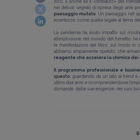
2011. E anche se il «rimbalzo» del mercat
nei deboli segnali di ripresa degli anni p
paesaggio mutato
. Un paesaggio nel qu
incertezze, come quelle legate al tema del
La pandemia ha avuto impatto sul modo in
all’esplosione del mondo del fumetto; ha i
le manifestazioni del libro; sul modo in c
abbiamo ampiamente ripetuto, che arrivan
reagente che accelera la chimica de
Il programma professionale e business
questo
, guardando da un lato ai trend e 
ultimi due anni e ricomprendendone l’impa
domande, delle sue esigenze, dei suoi bisog
s