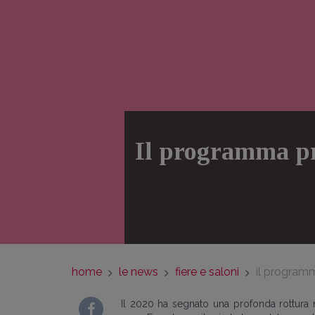
Il programma pro
home
le news
fiere e saloni
il programma
Il 2020 ha segnato una profonda rottura 