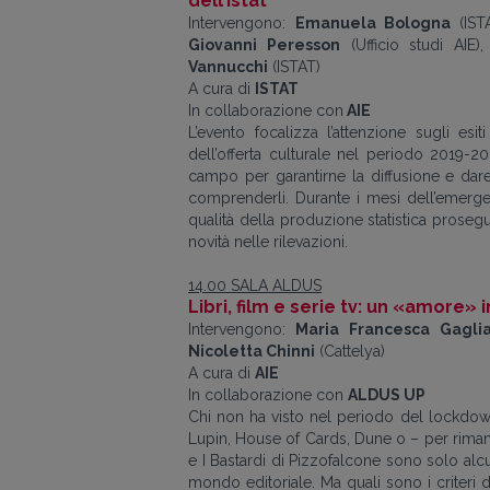
dell’Istat
Intervengono:
Emanuela Bologna
(IST
Giovanni Peresson
(Ufficio studi AIE)
Vannucchi
(ISTAT)
A cura di
ISTAT
In collaborazione con
AIE
L’evento focalizza l’attenzione sugli esi
dell’offerta culturale nel periodo 2019-2
campo per garantirne la diffusione e dare a
comprenderli. Durante i mesi dell’emergen
qualità della produzione statistica prose
novità nelle rilevazioni.
14.00 SALA ALDUS
Libri, film e serie tv: un «amore» 
Intervengono:
Maria
Francesca
Gagli
Nicoletta Chinni
(Cattelya)
A cura di
AIE
In collaborazione con
ALDUS UP
Chi non ha visto nel periodo del lockdown 
Lupin, House of Cards, Dune o – per rimane
e I Bastardi di Pizzofalcone sono solo al
mondo editoriale. Ma quali sono i criteri 