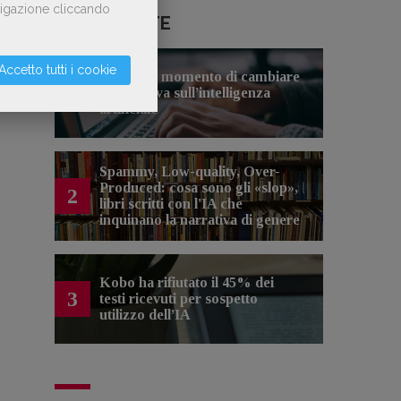
avigazione cliccando
LE PIÙ LETTE
Accetto tutti i cookie
Forse è il momento di cambiare
1
prospettiva sull’intelligenza
artificiale
Spammy, Low-quality, Over-
Produced: cosa sono gli «slop»,
2
libri scritti con l'IA che
inquinano la narrativa di genere
Kobo ha rifiutato il 45% dei
3
testi ricevuti per sospetto
utilizzo dell’IA