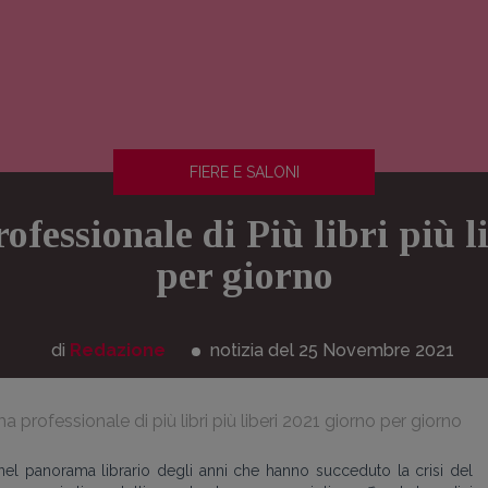
FIERE E SALONI
fessionale di Più libri più l
per giorno
di
Redazione
notizia del 25
Novembre
2021
 professionale di più libri più liberi 2021 giorno per giorno
nel panorama librario degli anni che hanno succeduto la crisi del