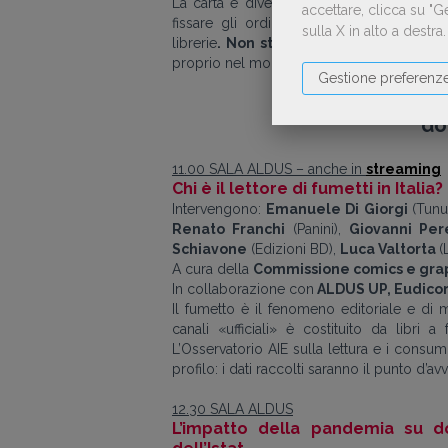
La carta è diventata un problema. Con la
accettare, clicca su "
fissare gli ordini con grande anticipo, 
sulla X in alto a destra
librerie
.
Non stupisce quindi che i pre
proprio nel momento in cui gli editori pote
Gestione preferenz
do
11.00 SALA ALDUS
–
anche in
streaming
Chi è il lettore di fumetti in Italia?
Intervengono:
Emanuele Di Giorgi
(Tunu
Renato Franchi
(Panini),
Giovanni Per
Schiavone
(Edizioni BD),
Luca Valtorta
(
A cura della
Commissione comics e graph
In collaborazione con
ALDUS UP, Eudic
Il fumetto è il fenomeno editoriale e di
canali «ufficiali» è costituito da libri
L’Osservatorio AIE sulla lettura e i consumi
profilo: i dati raccolti saranno il punto d’
12.30 SALA ALDUS
L’impatto
della pandemia su dom