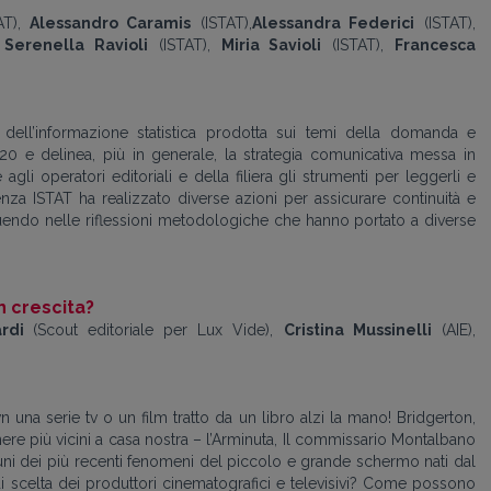
AT),
Alessandro Caramis
(ISTAT),
Alessandra Federici
(ISTAT),
,
Serenella Ravioli
(ISTAT),
Miria Savioli
(ISTAT),
Francesca
ti dell’informazione statistica prodotta sui temi della domanda e
020 e delinea, più in generale, la strategia comunicativa messa in
gli operatori editoriali e della filiera gli strumenti per leggerli e
za ISTAT ha realizzato diverse azioni per assicurare continuità e
guendo nelle riflessioni metodologiche che hanno portato a diverse
in crescita?
ardi
(Scout editoriale per Lux Vide),
Cristina Mussinelli
(AIE),
una serie tv o un film tratto da un libro alzi la mano! Bridgerton,
re più vicini a casa nostra – l’Arminuta, Il commissario Montalbano
cuni dei più recenti fenomeni del piccolo e grande schermo nati dal
di scelta dei produttori cinematografici e televisivi? Come possono