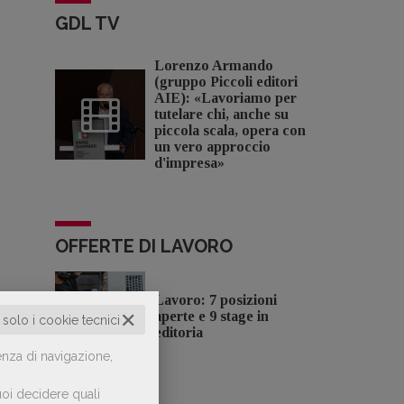
GDL TV
Lorenzo Armando
(gruppo Piccoli editori
AIE): «Lavoriamo per
tutelare chi, anche su
piccola scala, opera con
un vero approccio
d'impresa»
OFFERTE DI LAVORO
Lavoro: 7 posizioni
✕
aperte e 9 stage in
o solo i cookie tecnici
editoria
enza di navigazione,
oi decidere quali