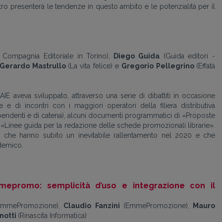
tro presenterà le tendenze in questo ambito e le potenzialità per il
s Compagnia Editoriale in Torino),
Diego Guida
(Guida editori -
Gerardo Mastrullo
(La vita felice) e
Gregorio Pellegrino
(Effatà
 AIE aveva sviluppato, attraverso una serie di
dibattiti in occasione
ore e di
incontri con i maggiori operatori della filiera distributiva
pendenti e di catena)
, alcuni documenti programmatici di «Proposte
 di «Linee guida per la redazione delle schede promozionali librarie».
ti che hanno subito un inevitabile rallentamento nel 2020 e che
demico.
epromo: semplicità d’uso e integrazione con il
EmmePromozione),
Claudio Fanzini
(EmmePromozione),
Mauro
notti
(Rinascita Informatica)