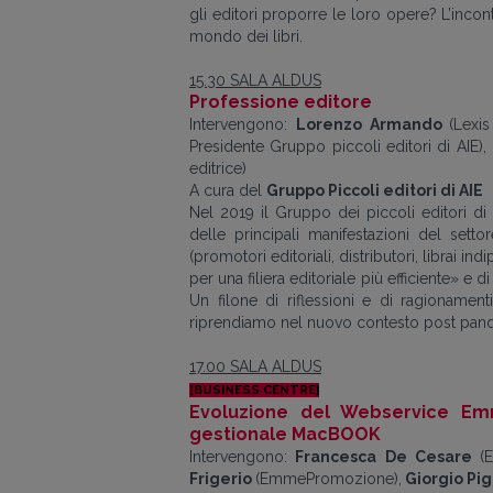
gli editori proporre le loro opere? L’incon
mondo dei libri.
15.30 SALA ALDUS
Professione editore
Intervengono:
Lorenzo Armando
(Lexi
Presidente Gruppo piccoli editori di AIE),
editrice)
A cura del
Gruppo Piccoli editori di AIE
Nel
2019 il Gruppo dei piccoli editori di
delle principali manifestazioni del sett
(
promotori editoriali, distributori
,
librai indi
per una filiera editoriale più efficiente» e
Un filone di riflessioni e di ragionamen
riprendiamo nel nuovo contesto post pan
17.00 SALA ALDUS
[BUSINESS CENTRE]
Evoluzione del Webservice Emm
gestionale MacBOOK
Intervengono:
Francesca De Cesare
(
Frigerio
(EmmePromozione),
Giorgio Pig