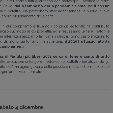
o – a cui stiamo tutti guardando con meraviglia – affonda le radici
re-Covid,
dalla tempesta della pandemia siamo usciti con un
ale, peraltro, già potrebbero stare addensandosi le nubi di nuove
l’approvvigionamento della carta.
 cui compriamo e fruiamo i contenuti editoriali; ha contribuito
nciso sul modo in cui progettiamo e realizziamo le fiere, i saloni e
ui internazionalizziamo la nostra industria. Sono trasformazioni, lo
o da molto più lontano, ma sulle quali
il 2020 ha funzionato da
i cambiamenti
.
 di Più libri più liberi 2021 cerca di tenere conto di tutto
alle evoluzioni di lungo e medio corso, dall’altro tematizzando gli
tto nell’immagine globale della piccola e media editoria, delle sue
ni formativi e informativi.
abato 4 dicembre