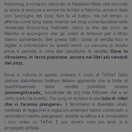
Publishing, il romanzo d’esordio di Madeline Miller, che racconta
la storia di amicizia e amore tra Achille e Patroclo, arriva in Italia
con Sonzogno nel 2013. Non fa «il botto», ma nel tempo si
afferma come long seller, finendo nel 2019 come tascabile nella
Universale Economica Feltrinelli. Verso la fine del 2020 da
Marsilio si accorgono che gli ordini di Amazon per il titolo
stanno aumentando. Ben presto tutti i canali di vendita fisici e
digitali si sintonizzano su questo trend:
La canzone di Achille
arriva e persiste in cima alle classifiche di vendita
. Dove lo
ritroviamo, in terza posizione, ancora nei libri più venduti
del 2021
.
Dove si colloca in questo scenario il ruolo di TikTok? Dalla
stampa statunitense l’editore italiano apprende che la fonte di
quest’impennata delle vendite potrebbe essere
@moongirlreads_
, booktoker da 223 mila follower che a un
certo punto ha inserito
The song of Achilles
in una
lista di «libri
che vi faranno piangere»
. Il fenomeno è diventato virale:
centinaia di ragazzine e ragazzini americani hanno cominciato a
riprendersi mentre piangevano durante la lettura e a condividere
i loro video su TikTok. E poi, diversi mesi più tardi, si è
propagato all’Italia.