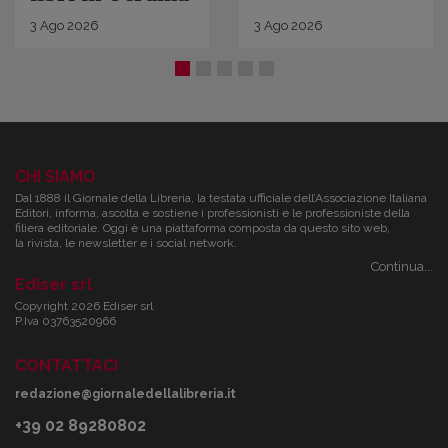
3
Ago
2026
3
Ago
2026
CHI SIAMO
Dal 1888 il Giornale della Libreria, la testata ufficiale dell’Associazione Italiana
Editori, informa, ascolta e sostiene i professionisti e le professioniste della
filiera editoriale. Oggi è una piattaforma composta da questo sito web,
la rivista, le newsletter e i social network.
Continua...
Ediser srl
Copyright 2026 Ediser srl
P.Iva 03763520966
CONTATTACI
redazione@giornaledellalibreria.it
+39 02 89280802