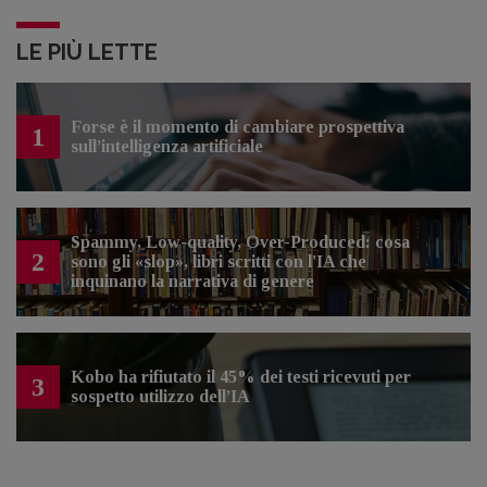
LE PIÙ LETTE
Forse è il momento di cambiare prospettiva
1
sull’intelligenza artificiale
Spammy, Low-quality, Over-Produced: cosa
2
sono gli «slop», libri scritti con l'IA che
inquinano la narrativa di genere
Kobo ha rifiutato il 45% dei testi ricevuti per
3
sospetto utilizzo dell’IA