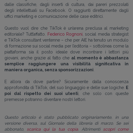
dalle classifiche, dagli inserti di cultura, dai pareri prezzolati
degli intellettuali su Facebook. O raggiunti direttamente dagli
uffici marketing e comunicazione delle case editrici.
Questo vuol dire che TikTok è un’arena preclusa al marketing
editoriale? Tutt’affatto.
Federico Rognoni
, social media strategist
e TikTok consultant ventenne – che per AIE ha tenuto un modulo
di formazione sui social media per l’editoria – sottolinea come la
piattaforma sia il posto ideale dove incontrare i lettori più
giovani, anche grazie al fatto che
al momento è abbastanza
semplice raggiungere una visibilità significativa in
maniera organica, senza sponsorizzazioni
.
E allora da dove partire? Sicuramente dalla conoscenza
approfondita di TikTok, del suo linguaggio e delle sue logiche.
E
poi dal rispetto dei suoi utenti
, che solo con queste
premesse potranno diventare nostri lettori.
Questo articolo è stato pubblicato originariamente, in una
versione diversa, sul Giornale della libreria di marzo. Se sei
abbonato,
scarica qui la tua copia
. Altrimenti
scopri come