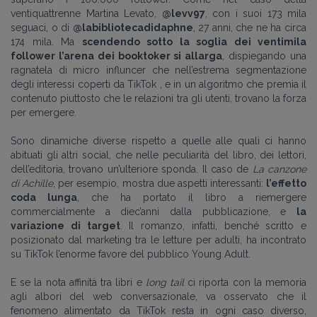
ventiquattrenne Martina Levato,
@levv97
, con i suoi 173 mila
seguaci, o di
@labibliotecadidaphne
, 27 anni, che ne ha circa
174 mila. Ma
scendendo sotto la soglia dei ventimila
follower l’arena dei booktoker si allarga
, dispiegando una
ragnatela di micro influncer che nell’estrema segmentazione
degli interessi coperti da TikTok , e in un algoritmo che premia il
contenuto piuttosto che le relazioni tra gli utenti, trovano la forza
per emergere.
Sono dinamiche diverse rispetto a quelle alle quali ci hanno
abituati gli altri social, che nelle peculiarità del libro, dei lettori,
dell’editoria, trovano un’ulteriore sponda. Il caso de
La canzone
di Achille
, per esempio, mostra due aspetti interessanti:
l’effetto
coda lunga
, che ha portato il libro a riemergere
commercialmente a diec’anni dalla pubblicazione, e
la
variazione di target
. Il romanzo, infatti, benché scritto e
posizionato dal marketing tra le letture per adulti, ha incontrato
su TikTok l’enorme favore del pubblico Young Adult.
E se la nota affinità tra libri e
long tail
ci riporta con la memoria
agli albori del web conversazionale, va osservato che il
fenomeno alimentato da TikTok resta in ogni caso diverso,