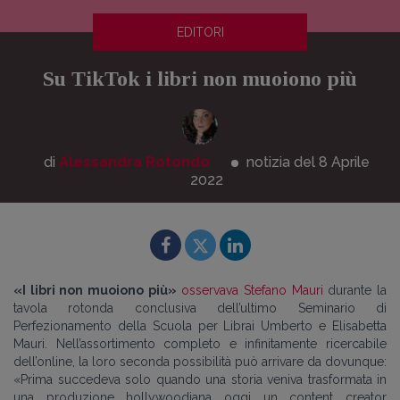
EDITORI
Su TikTok i libri non muoiono più
di
Alessandra Rotondo
notizia del 8
Aprile
2022
«I libri non muoiono più»
osservava Stefano Mauri
durante la
tavola rotonda conclusiva dell’ultimo Seminario di
Perfezionamento della Scuola per Librai Umberto e Elisabetta
Mauri. Nell’assortimento completo e infinitamente ricercabile
dell’online, la loro seconda possibilità può arrivare da dovunque:
«Prima succedeva solo quando una storia veniva trasformata in
una produzione hollywoodiana oggi un content creator