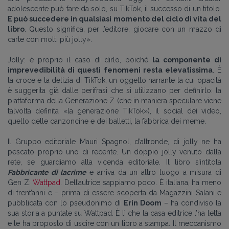
adolescente può fare da solo, su TikTok, il successo di un titolo.
E può succedere in qualsiasi momento del ciclo di vita del
libro
. Questo significa, per l’editore, giocare con un mazzo di
carte con molti più jolly».
Jolly: è proprio il caso di dirlo, poiché
la componente di
imprevedibilità di questi fenomeni resta elevatissima
. È
la croce e la delizia di TikTok, un oggetto narrante la cui opacità
è suggerita già dalle perifrasi che si utilizzano per definirlo: la
piattaforma della Generazione Z (che in maniera speculare viene
talvolta definita «la generazione TikTok»), il social dei video,
quello delle canzoncine e dei balletti, la fabbrica dei meme.
Il Gruppo editoriale Mauri Spagnol, d’altronde, di jolly ne ha
pescato proprio uno di recente. Un doppio jolly venuto dalla
rete, se guardiamo alla vicenda editoriale. Il libro s’intitola
Fabbricante di lacrime
e arriva da un altro luogo a misura di
Gen Z:
Wattpad
. Dell’autrice sappiamo poco. È italiana, ha meno
di trent’anni e – prima di essere scoperta da Magazzini Salani e
pubblicata con lo pseudonimo di
Erin Doom
– ha condiviso la
sua storia a puntate su Wattpad. È lì che la casa editrice l’ha letta
e le ha proposto di uscire con un libro a stampa. Il meccanismo