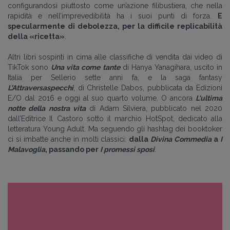
configurandosi piuttosto come un’azione filibustiera, che nella
rapidità e nell’imprevedibilità ha i suoi punti di forza.
E
specularmente di debolezza, per la difficile replicabilità
della «ricetta»
.
Altri libri sospinti in cima alle classifiche di vendita dai video di
TikTok sono
Una vita come tante
di Hanya Yanagihara, uscito in
Italia per Sellerio sette anni fa, e la saga fantasy
L’Attraversaspecchi
, di Christelle Dabos, pubblicata da Edizioni
E/O dal 2016 e oggi al suo quarto volume. O ancora
L'ultima
notte della nostra vita
di Adam Silviera, pubblicato nel 2020
dall’Editrice Il Castoro sotto il marchio HotSpot, dedicato alla
letteratura Young Adult. Ma seguendo gli hashtag dei booktoker
ci si imbatte anche in molti classici:
dalla
Divina Commedia
a
I
Malavoglia
, passando per
I promessi sposi
.