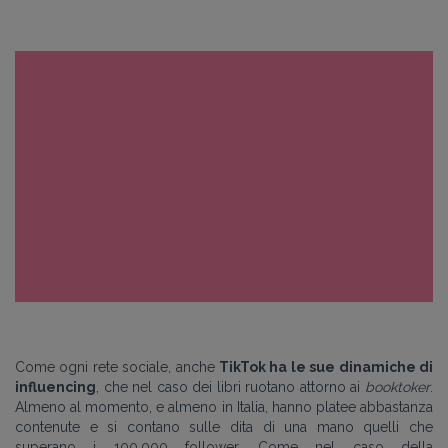
Come ogni rete sociale, anche
TikTok ha le sue dinamiche di
influencing
, che nel caso dei libri ruotano attorno ai
booktoker
.
Almeno al momento, e almeno in Italia, hanno platee abbastanza
contenute e si contano sulle dita di una mano quelli che
superano i 100.000 follower. Come nel caso della