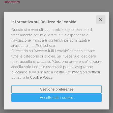
abbonarti
.
✕
Informativa sull'utilizzo dei cookie
L'autore:
Alessandra Rotondo
Questo sito web utilizza cookie e altre tecniche di
Dal 2010 mi occupo della creazione di contenuti
tracciamento per migliorare la tua esperienza di
digitali, dal 2015 lo faccio in AIE dove oggi sono
responsabile del contenuto editoriale del Giornale
navigazione, mostrarti contenuti personalizzati e
della Libreria, testata web e periodico in carta.
analizzare il traffico sul sito.
Laureata in Relazioni internazionali e specializzata
Cliccando su "Accetto tutti i cookie" saranno attivate
in Comunicazione pubblica alla Luiss Guido Carli di
tutte le categorie di cookie.
Se invece vuoi decidere
Roma, ho conseguito il master in Editoria di Unimi,
quali accettare, clicca su "Gestione preferenze", oppure
AIE e Fondazione Mondadori. Molti dei miei interessi
accetta solo i cookie essenziali per la navigazione
coincidono con i miei ambiti di ricerca e di lavoro:
editoria, libri, podcast, narrazioni su più piattaforme
cliccando sulla X in alto a destra.
Per maggiori dettagli,
e cultura digitale. La mia cosa preferita è il mare.
consulta la
Cookie Policy
.
Guarda tutti gli articoli scritti da
Alessandra
Rotondo
Gestione preferenze
Accetto tutti i cookie