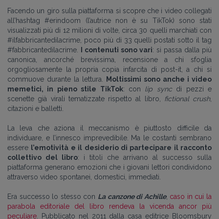
Facendo un giro sulla piattaforma si scopre che i video collegati
all’hashtag #erindoom (l’autrice non è su TikTok) sono stati
visualizzati più di 12 milioni di volte, circa 30 quelli marchiati con
#ilfabbricantedilacrime, poco più di 33 quelli postati sotto il tag
#fabbricantedilacrime.
I contenuti sono vari
: si passa dalla più
canonica, ancorché brevissima, recensione a chi sfoglia
orgogliosamente la propria copia infarcita di post-it, a chi si
commuove durante la lettura.
Moltissimi sono anche i video
memetici, in pieno stile TikTok
: con
lip sync
di pezzi e
scenette già virali tematizzate rispetto al libro,
fictional crush
,
citazioni e balletti.
La leva che aziona il meccanismo è piuttosto difficile da
individuare, e l’innesco imprevedibile. Ma le costanti sembrano
essere
l’emotività e il desiderio di partecipare il racconto
collettivo del libro
: i titoli che arrivano al successo sulla
piattaforma generano emozioni che i giovani lettori condividono
attraverso video spontanei, domestici, immediati.
Era successo lo stesso con
La canzone di Achille
,
caso in cui la
parabola editoriale del libro rendeva la vicenda ancor più
peculiare
. Pubblicato nel 2011 dalla casa editrice Bloomsbury