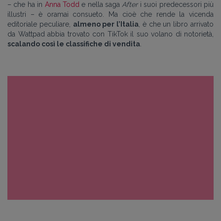
– che ha in
Anna Todd
e nella saga
After
i suoi predecessori più
illustri – è oramai consueto. Ma cioè che rende la vicenda
editoriale peculiare,
almeno per l’Italia
, è che un libro arrivato
da Wattpad abbia trovato con TikTok il suo volano di notorietà,
scalando così le classifiche di vendita
.