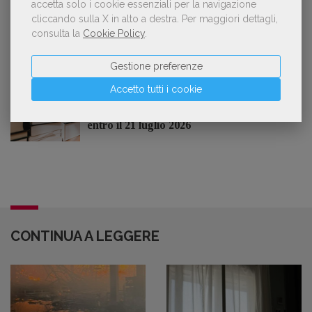
accetta solo i cookie essenziali per la navigazione
Il Premio Inge Feltrinelli apre le
cliccando sulla X in alto a destra.
Per maggiori dettagli,
candidature per la quinta edizione,
consulta la
Cookie Policy
.
dedicata al tema della pace
Gestione preferenze
Aperte le adesioni alla collettiva italiana
Accetto tutti i cookie
della China Shanghai International
Children's Book Fair 2026. Candidature
entro il 21 luglio 2026
CONTINUA A LEGGERE