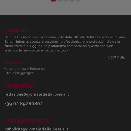
CHI SIAMO
Dal 1888 il Giornale della Libreria, la testata ufficiale dell’Associazione Italiana
Editori, informa, ascolta e sostiene i professionisti e le professioniste della
filiera editoriale. Oggi è una piattaforma composta da questo sito web,
la rivista, le newsletter e i social network.
Continua...
Ediser srl
Copyright 2026 Ediser srl
P.Iva 03763520966
CONTATTACI
redazione@giornaledellalibreria.it
+39 02 89280802
PER LA PUBBLICITÀ
pubblicita@giornaledellalibreria.it