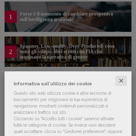
Forse è il momento di cambiare prospettiva
1
sull’intelligenza artificiale
Spammy, Low-quality, Over-Produced: cosa
2
sono gli «slop», libri scritti con l'IA che
inquinano la narrativa di genere
✕
Informativa sull'utilizzo dei cookie
Kobo ha rifiutato il 45% dei testi ricevuti per
3
sospetto utilizzo dell’IA
Questo sito web utilizza cookie e altre tecniche di
tracciamento per migliorare la tua esperienza di
navigazione, mostrarti contenuti personalizzati e
analizzare il traffico sul sito.
Cliccando su "Accetto tutti i cookie" saranno attivate
NOTIZIE DALL'AIE
tutte le categorie di cookie.
Se invece vuoi decidere
quali accettare, clicca su "Gestione preferenze", oppure