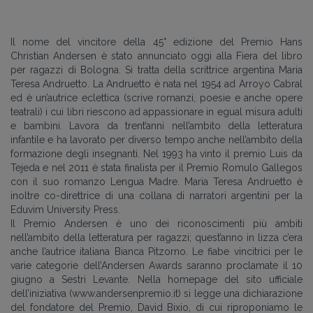
Il nome del vincitore della 45° edizione del Premio Hans
Christian Andersen è stato annunciato oggi alla Fiera del libro
per ragazzi di Bologna. Si tratta della scrittrice argentina Maria
Teresa Andruetto. La Andruetto è nata nel 1954 ad Arroyo Cabral
ed è un’autrice eclettica (scrive romanzi, poesie e anche opere
teatrali) i cui libri riescono ad appassionare in egual misura adulti
e bambini. Lavora da trent’anni nell’ambito della letteratura
infantile e ha lavorato per diverso tempo anche nell’ambito della
formazione degli insegnanti. Nel 1993 ha vinto il premio Luis da
Tejeda e nel 2011 è stata finalista per il Premio Romulo Gallegos
con il suo romanzo Lengua Madre. Maria Teresa Andruetto è
inoltre co-direttrice di una collana di narratori argentini per la
Eduvim University Press.
Il Premio Andersen è uno dei riconoscimenti più ambiti
nell’ambito della letteratura per ragazzi; quest’anno in lizza c’era
anche l’autrice italiana Bianca Pitzorno. Le fiabe vincitrici per le
varie categorie dell’Andersen Awards saranno proclamate il 10
giugno a Sestri Levante. Nella homepage del sito ufficiale
dell’iniziativa (www.andersenpremio.it) si legge una dichiarazione
del fondatore del Premio, David Bixio, di cui riproponiamo le