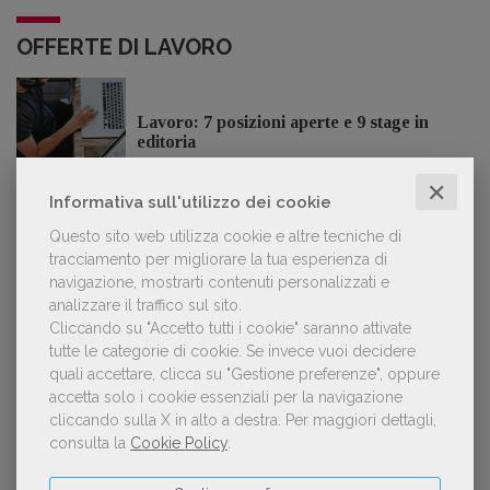
OFFERTE DI LAVORO
Lavoro: 7 posizioni aperte e 9 stage in
editoria
✕
Informativa sull'utilizzo dei cookie
Questo sito web utilizza cookie e altre tecniche di
tracciamento per migliorare la tua esperienza di
LE PIÙ LETTE
navigazione, mostrarti contenuti personalizzati e
analizzare il traffico sul sito.
Cliccando su "Accetto tutti i cookie" saranno attivate
Forse è il momento di cambiare prospettiva
1
tutte le categorie di cookie.
Se invece vuoi decidere
sull’intelligenza artificiale
quali accettare, clicca su "Gestione preferenze", oppure
accetta solo i cookie essenziali per la navigazione
cliccando sulla X in alto a destra.
Per maggiori dettagli,
consulta la
Cookie Policy
.
Spammy, Low-quality, Over-Produced: cosa
2
sono gli «slop», libri scritti con l'IA che