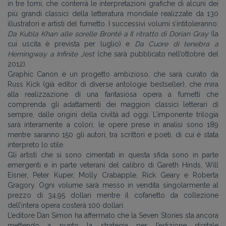
in tre tomi, che conterrà le interpretazioni grafiche di alcuni dei
più grandi classici della letteratura mondiale realizzate da 130
illustratori e artisti del fumetto. I successivi volumi s’intitoleranno:
Da Kubla Khan alle sorelle Brontë a Il ritratto di Dorian Gray
(la
cui uscita è prevista per luglio) e
Da Cuore di tenebra a
Hemingway a Infinite Jest
(che sarà pubblicato nell’ottobre del
2012).
Graphic Canon è un progetto ambizioso, che sarà curato da
Russ Kick (già editor di diverse antologie bestseller), che mira
alla realizzazione di una fantasiosa opera a fumetti che
comprenda gli adattamenti dei maggiori classici letterari di
sempre, dalle origini della civiltà ad oggi. L’imponente trilogia
sarà interamente a colori, le opere prese in analisi sono 189
mentre saranno 150 gli autori, tra scrittori e poeti, di cui è stata
interpreto lo stile.
Gli artisti che si sono cimentati in questa sfida sono in parte
emergenti e in parte veterani del calibro di Gareth Hinds, Will
Eisner, Peter Kuper, Molly Crabapple, Rick Geary e Roberta
Gragory. Ogni volume sarà messo in vendita singolarmente al
prezzo di 34,95 dollari mentre il cofanetto da collezione
dell’intera opera costerà 100 dollari.
L’editore Dan Simon ha affermato che la Seven Stories sta ancora
mettendo a punto la strategia per l’edizione digitale