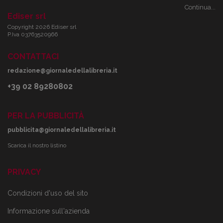
Continua...
Ediser srl
Copyright 2026 Ediser srl
P.Iva 03763520966
CONTATTACI
redazione@giornaledellalibreria.it
+39 02 89280802
PER LA PUBBLICITÀ
pubblicita@giornaledellalibreria.it
Scarica il nostro listino
PRIVACY
Condizioni d'uso del sito
Informazione sull'azienda