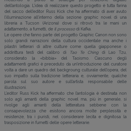
dell’antologia. L’idea di realizzare questo progetto è tutta farina
del sacco dell’editor Russ Kick che ha affermato di aver avuto
l’illuminazione all’interno della sezione graphic novel di una
libreria a Tucson (Arizona) dove si ritrovò tra le mani un
adattamento, a fumetti, de
Il processo
di Kafka.
Le opere che fanno parte del progetto Graphic Canon non sono
solo grandi narrazioni della cultura occidentale ma anche i
pilastri letterari di altre culture come quella giapponese o
addirittura testi del calibro di
Tao Te Ching
di Lao Tzu,
considerato la «bibbia» del Taoismo. Ciascuno degli
adattamenti grafici è preceduto da un’introduzione del curatore
volta a dare un quadro del backgroung culturale dell’opera, del
suo impatto sulla tradizione letteraria e, ovviamente, qualche
parola sul suo autore e sull’artista responsabile delle
illustrazioni.
L’editor Russ Kick ha affermato che l’antologia è destinata non
solo agli amanti della graphic novel ma, più in generale, si
rivolge agli amanti della letteratura sebbene con la
consapevolezza che esistono ancora molte perplessità e
resistenze, tra i puristi, nel considerare lecita e dignitosa la
trasposizione in fumetti delle opere letterarie.