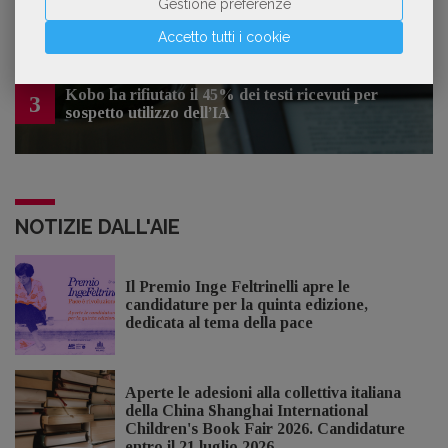
Gestione preferenze
inquinano la narrativa di genere
Accetto tutti i cookie
Kobo ha rifiutato il 45% dei testi ricevuti per
3
sospetto utilizzo dell’IA
NOTIZIE DALL'AIE
Il Premio Inge Feltrinelli apre le
candidature per la quinta edizione,
dedicata al tema della pace
Aperte le adesioni alla collettiva italiana
della China Shanghai International
Children's Book Fair 2026. Candidature
entro il 21 luglio 2026