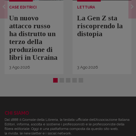
CASE EDITRICI
LETTURA
Un nuovo
La Gen Z sta
attacco russo
riscoprendo la
ha distrutto un
distopia
terzo della
produzione di
libri in Ucraina
3
Ago
2026
3
Ago
2026
CHI SIAMO
Dal 1888 il Giornale della Libreria, la testata ufficiale dell’Associazione Italiana
Editori, informa, ascolta e sostiene i professionisti e le professioniste della
filiera editoriale. Oggi è una piattaforma composta da questo sito web,
la rivista, le newsletter e i social network.